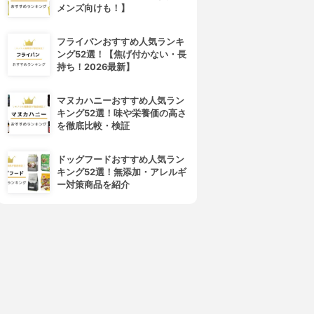
メンズ向けも！】
フライパンおすすめ人気ランキ
ング52選！【焦げ付かない・長
持ち！2026最新】
NE BY KOSÉ(ワンバイコー
資生堂(SHISEIDO)
セー)
バイタルパーフェクション リ
マヌカハニーおすすめ人気ラン
ザ リンクレス S
ンクルリフト ディープレチノ
キング52選！味や栄養価の高さ
3.89
(8)
ホワイト4
を徹底比較・検証
¥4,620
3.89
(4)
¥11,299
ドッグフードおすすめ人気ラン
キング52選！無添加・アレルギ
ー対策商品を紹介