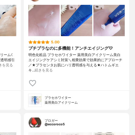
5.00
プチプラなのに多機能！アンチエイジング♡
クリーム☾
明色化粧品 プラセホワイター 薬用美白アイクリーム美白
で透明感引
エイジングケアシミ対策＼相乗効果で効果的にアプローチ
きを見る
／★プラセンタお肌にハリ透明感を与える★ハトムギエ
キ…
続きを見る
プラセホワイター
薬用美白アイクリーム
ブロガー
@eccoroco5