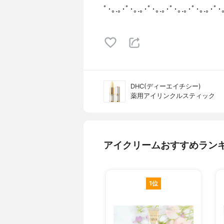
ﾟ･｡.｡･ﾟ･｡.｡･ﾟ･｡.｡･ﾟ･｡.｡･ﾟ･｡.｡･ﾟ･
DHC(ディーエイチシー)
薬用アイリンクルスティック
アイクリームおすすめラン
1位