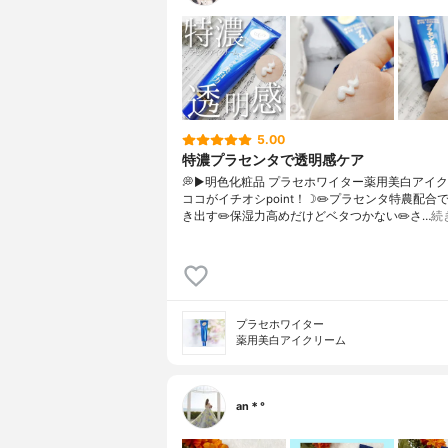
5.00
特濃プラセンタで透明感ケア
💭▶️明色化粧品 プラセホワイター薬用美白アイ
ココがイチオシpoint！☽✏️プラセンタ特農配合
き出す✏️保湿力高めだけどベタつかない✏️さ…
続
プラセホワイター
薬用美白アイクリーム
an＊°