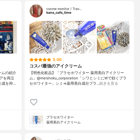
cosme monitor / Trav…
kana_cafe_time
5.00
コスパ最強のアイクリーム
ームの紹介
【明色化粧品】「プラセホワイター 薬用美白アイクリー
アを両立
ム」@meishoku_corporation「シワとシミにWで効くプラ
生成を抑…
セホワイター」シミ⇒薬用美白成分プラ…
続きを見る
プラセホワイター
薬用美白アイクリーム