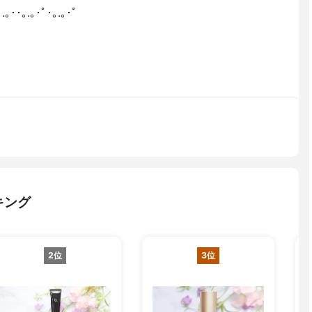
｡.｡･･｡.｡･ﾟ･｡.｡･ﾟ
キング
2位
3位