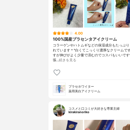
4.00
100%国産プラセンタアイクリーム
コラーゲンやハトムギなどの保湿成分もたっぷり
れています＊°白くてこっくり濃厚なクリームで
すが伸びがよく少量で済むのでコスパもいいです
張…
続きを見る
プラセホワイター
薬用美白アイクリーム
コスメと口コミが大好きな専業主婦
kirakiranoriko