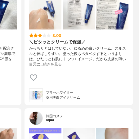
3.00
＼ピタッとクリームで保湿／
と配合さ
かっちりとはしていない、ゆるめの白いクリーム。スルス
す✨濃厚で
ルと伸ばしやすい。塗った後もベタベタするというより
♡"膜を
は、ぴたっとお肌にくっつくイメージ。だから皮膚の薄い
目元に…
続きを見る
プラセホワイター
薬用美白アイクリーム
韓国コスメ
aqua