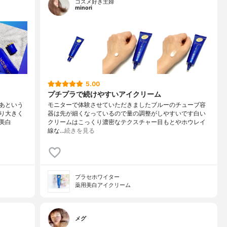
コスメ好き主婦
minori
5.00
プチプラで続けやすいアイクリーム
あという
モニターで体験させていただきましたブルーのチューブ容
り大きく
器は先が細くなっているので量の調整がしやすいです白い
美白
クリームはこっくり濃密なテクスチャー目もとやホウレイ
線な…
続きを見る
プラセホワイター
薬用美白アイクリーム
メグ