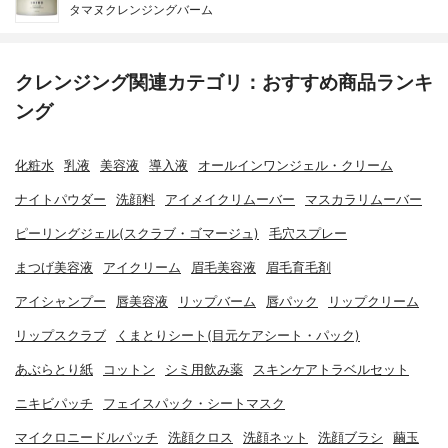
タマヌクレンジングバーム
クレンジング関連カテゴリ：おすすめ商品ランキ
ング
化粧水
乳液
美容液
導入液
オールインワンジェル・クリーム
ナイトパウダー
洗顔料
アイメイクリムーバー
マスカラリムーバー
ピーリングジェル(スクラブ・ゴマージュ)
毛穴スプレー
まつげ美容液
アイクリーム
眉毛美容液
眉毛育毛剤
アイシャンプー
唇美容液
リップバーム
唇パック
リップクリーム
リップスクラブ
くまとりシート(目元ケアシート・パック)
あぶらとり紙
コットン
シミ用飲み薬
スキンケアトラベルセット
ニキビパッチ
フェイスパック・シートマスク
マイクロニードルパッチ
洗顔クロス
洗顔ネット
洗顔ブラシ
繭玉