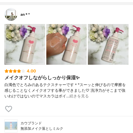
an＊°
4.00
メイクオフしながらしっかり保湿✨
白濁色でとろみのあるテクスチャーです＊°スーッと伸びるので摩擦を
感じることなくメイクオフする事ができました♡ 洗浄力がそこまで強
いわけではないのでマスカラはポイ…
続きを見る
カウブランド
無添加メイク落としミルク