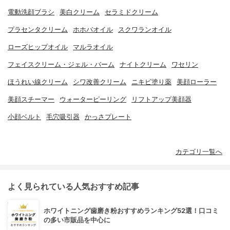
電動洗顔ブラシ
美白クリーム
セラミドクリーム
プラセンタクリーム
ホホバオイル
スクワランオイル
ローズヒップオイル
マルラオイル
フェイスクリーム・ジェル・バーム
ナイトクリーム
ワセリン
ほうれい線クリーム
シワ改善クリーム
ニキビ塗り薬
美顔ローラー
美顔スチーマー
ウォーターピーリング
リフトアップ美顔器
小顔ベルト
毛穴吸引器
かっさプレート
カテゴリ一覧へ
よく見られている人気おすすめ記事
ホワイトニング歯磨き粉おすすめランキング52選！口コミ
の多い市販品を中心に