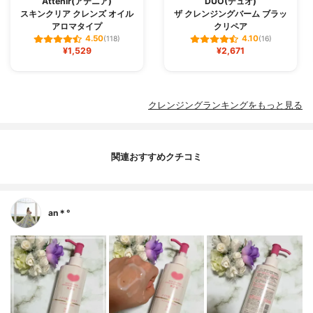
Attenir(アテニア)
DUO(デュオ)
スキンクリア クレンズ オイル
ザ クレンジングバーム ブラッ
アロマタイプ
クリペア
4.50
4.10
(118)
(16)
¥1,529
¥2,671
クレンジングランキングをもっと見る
関連おすすめクチコミ
an＊°