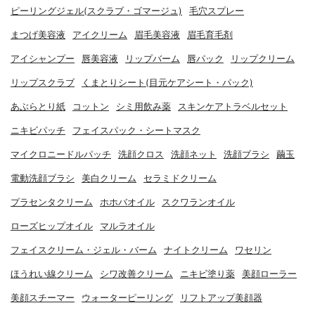
ピーリングジェル(スクラブ・ゴマージュ)
毛穴スプレー
まつげ美容液
アイクリーム
眉毛美容液
眉毛育毛剤
アイシャンプー
唇美容液
リップバーム
唇パック
リップクリーム
リップスクラブ
くまとりシート(目元ケアシート・パック)
あぶらとり紙
コットン
シミ用飲み薬
スキンケアトラベルセット
ニキビパッチ
フェイスパック・シートマスク
マイクロニードルパッチ
洗顔クロス
洗顔ネット
洗顔ブラシ
繭玉
電動洗顔ブラシ
美白クリーム
セラミドクリーム
プラセンタクリーム
ホホバオイル
スクワランオイル
ローズヒップオイル
マルラオイル
フェイスクリーム・ジェル・バーム
ナイトクリーム
ワセリン
ほうれい線クリーム
シワ改善クリーム
ニキビ塗り薬
美顔ローラー
美顔スチーマー
ウォーターピーリング
リフトアップ美顔器