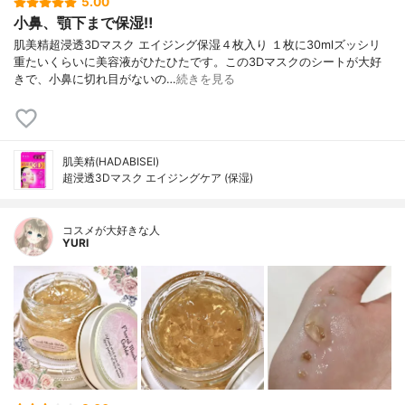
5.00
小鼻、顎下まで保湿‼︎
肌美精超浸透3Dマスク エイジング保湿４枚入り １枚に30mlズッシリ
重たいくらいに美容液がひたひたです。この3Dマスクのシートが大好
きで、小鼻に切れ目がないの…
続きを見る
肌美精(HADABISEI)
超浸透3Dマスク エイジングケア (保湿)
コスメが大好きな人
YURI