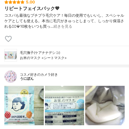
5.00
リピートフェイスパック💙
コスパも最強なプチプラ毛穴ケア！毎日の使用でもいいし、スペシャル
ケアとしても使える。本当に毛穴がきゅっとしまって、しっかり保湿さ
れる🙆‍♀️💎10枚をいつも買っ…
続きを見る
毛穴撫子(ケアナナデシコ)
お米のマスク <シートマスク>
コスメ好きのカメラ好き
うにぽん