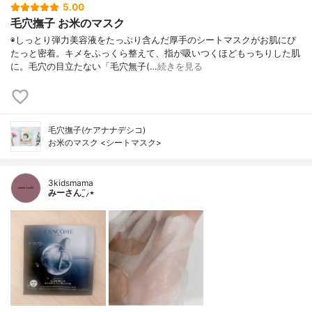
5.00
毛穴撫子 お米のマスク
◉しっとり弾力美容液をたっぷり含んだ厚手のシートマスクがお肌にぴ
たっと密着。キメをふっくら整えて、指が吸いつくほどもっちりした肌
に。毛穴の目立たない「毛穴無子(…
続きを見る
毛穴撫子(ケアナナデシコ)
お米のマスク <シートマスク>
3kidsmama
みーさん¨̮⸝⋆