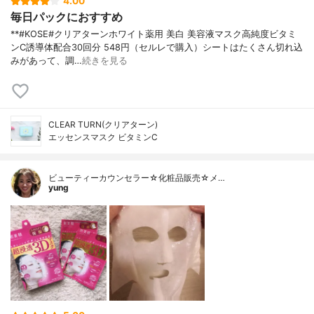
4.00
毎日パックにおすすめ
**#KOSE#クリアターンホワイト薬用 美白 美容液マスク高純度ビタミ
ンC誘導体配合⁡30回分 548円（セルレで購入）⁡シートはたくさん切れ込
みがあって、調…
続きを見る
CLEAR TURN(クリアターン)
エッセンスマスク ビタミンC
ビューティーカウンセラー☆化粧品販売☆メ…
yung