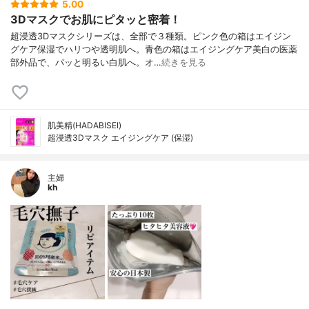
5.00
3Dマスクでお肌にピタッと密着！
超浸透3Dマスクシリーズは、全部で３種類。ピンク色の箱はエイジン
グケア保湿でハリつや透明肌へ。青色の箱はエイジングケア美白の医薬
部外品で、パッと明るい白肌へ。オ…
続きを見る
肌美精(HADABISEI)
超浸透3Dマスク エイジングケア (保湿)
主婦
kh