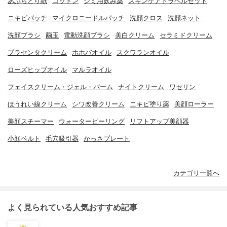
あぶらとり紙
コットン
シミ用飲み薬
スキンケアトラベルセット
ニキビパッチ
マイクロニードルパッチ
洗顔クロス
洗顔ネット
洗顔ブラシ
繭玉
電動洗顔ブラシ
美白クリーム
セラミドクリーム
プラセンタクリーム
ホホバオイル
スクワランオイル
ローズヒップオイル
マルラオイル
フェイスクリーム・ジェル・バーム
ナイトクリーム
ワセリン
ほうれい線クリーム
シワ改善クリーム
ニキビ塗り薬
美顔ローラー
美顔スチーマー
ウォーターピーリング
リフトアップ美顔器
小顔ベルト
毛穴吸引器
かっさプレート
カテゴリ一覧へ
よく見られている人気おすすめ記事