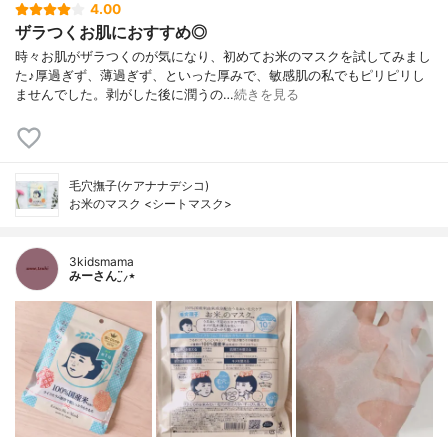
4.00
ザラつくお肌におすすめ◎
時々お肌がザラつくのが気になり、初めてお米のマスクを試してみまし
た♪厚過ぎず、薄過ぎず、といった厚みで、敏感肌の私でもピリピリし
ませんでした。剥がした後に潤うの…
続きを見る
毛穴撫子(ケアナナデシコ)
お米のマスク <シートマスク>
3kidsmama
みーさん¨̮⸝⋆