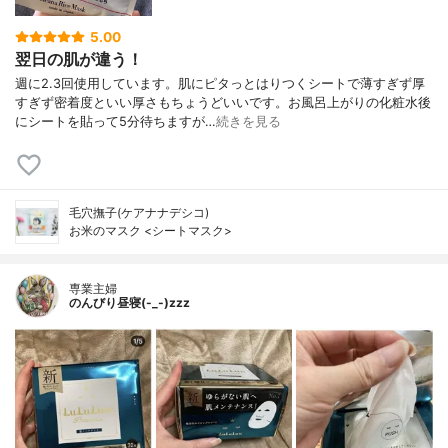
5.00
翌日の肌が違う！
週に2.3回使用しています。肌にピタっとはりつくシートで薄すぎず厚
すぎず密着度といい厚さもちょうどいいです。お風呂上がりの化粧水後
にシートを貼って5分待ちますが…
続きを見る
毛穴撫子(ケアナナデシコ)
お米のマスク <シートマスク>
専業主婦
のんびり昼寝(-_-)zzz