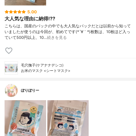
5.00
大人気な理由に納得⁉️?
こちらは、国産のパックの中でも大人気なパックだとは以前から知って
いましたが使うのは今回が、初めてです(*´∀｀*)枚数は、10枚ほど入っ
ていて500円以上、10…
続きを見る
毛穴撫子(ケアナナデシコ)
お米のマスク <シートマスク>
ぽりぽりー