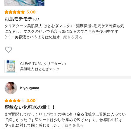
5.00
お肌モチモチ♪♪♪
クリアターン美肌職人 はとむぎマスク♪・濃厚保湿×毛穴ケア乾燥も気
になるし、マスクのせいで毛穴も気になるのでこちらを使用中です
(^^)・美容液というよりは化粧水…
続きを見る
CLEAR TURN(クリアターン)
美肌職人 はとむぎマスク
biyouguma
4.00
容赦ない化粧水の量！！
まず開発してびっくり！パウチの中に有り余る化粧水...贅沢に入ってい
て嬉しかったです♡シートは少し分厚めで広げやすく、敏感肌の私は
少々肌に対して固く感じました。…
続きを見る