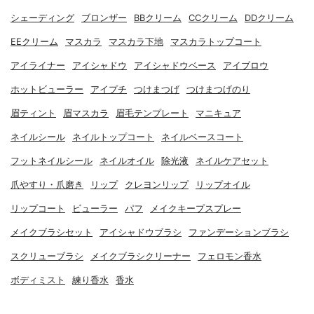
シェーディング
ブロンザー
BBクリーム
CCクリーム
DDクリーム
EEクリーム
マスカラ
マスカラ下地
マスカラトップコート
アイライナー
アイシャドウ
アイシャドウベース
アイブロウ
ホットビューラー
アイプチ
つけまつげ
つけまつげのり
眉ティント
眉マスカラ
眉毛テンプレート
マニキュア
ネイルシール
ネイルトップコート
ネイルベースコート
フットネイルシール
ネイルオイル
除光液
ネイルケアセット
爪やすり・爪磨き
リップ
クレヨンリップ
リップオイル
リップコート
ビューラー
パフ
メイクキープスプレー
メイクブラシセット
アイシャドウブラシ
ファンデーションブラシ
スクリューブラシ
メイクブラシクリーナー
フェロモン香水
ボディミスト
練り香水
香水