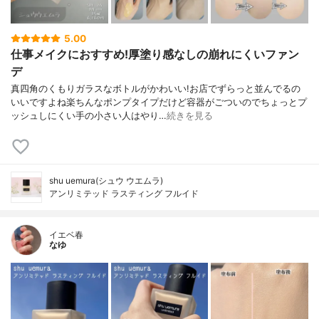
5.00
仕事メイクにおすすめ!厚塗り感なしの崩れにくいファン
デ
真四角のくもりガラスなボトルがかわいい!お店でずらっと並んでるの
いいですよね楽ちんなポンプタイプだけど容器がごついのでちょっとプ
ッシュしにくい手の小さい人はやり…
続きを見る
shu uemura(シュウ ウエムラ)
アンリミテッド ラスティング フルイド
イエベ春
なゆ