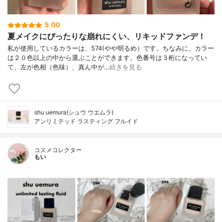
5.00
夏メイクにぴったりな崩れにくい、リキッドファンデ！
私が使用しているカラーは、574(やや明るめ）です。ちなみに、カラー
は２０色以上の中から選ぶことができます。色番号は３桁になってい
て、左が色相（色味）、真ん中が…
続きを見る
shu uemura(シュウ ウエムラ)
アンリミテッド ラスティング フルイド
コスメコレクター
もい