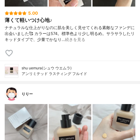
5.00
薄くて軽いつけ心地♪
ナチュラルな仕上がりなのに肌を美しく見せてくれる素敵なファンデに
出会いました🥰 カラーは574。標準色より少し明るめ。サラサラしたリ
キッドタイプで、少量でかなり…
続きを見る
shu uemura(シュウ ウエムラ)
アンリミテッド ラスティング フルイド
りりー