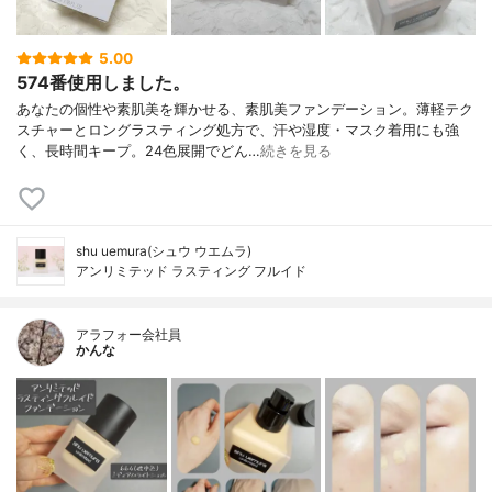
5.00
574番使用しました。
あなたの個性や素肌美を輝かせる、素肌美ファンデーション。薄軽テク
スチャーとロングラスティング処方で、汗や湿度・マスク着用にも強
く、長時間キープ。24色展開でどん…
続きを見る
shu uemura(シュウ ウエムラ)
アンリミテッド ラスティング フルイド
アラフォー会社員
かんな