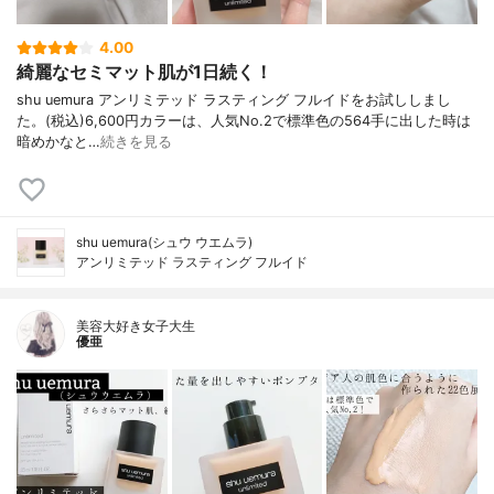
4.00
綺麗なセミマット肌が1日続く！
shu uemura アンリミテッド ラスティング フルイドをお試ししまし
た。(税込)6,600円カラーは、人気No.2で標準色の564手に出した時は
暗めかなと…
続きを見る
shu uemura(シュウ ウエムラ)
アンリミテッド ラスティング フルイド
美容大好き女子大生
優亜