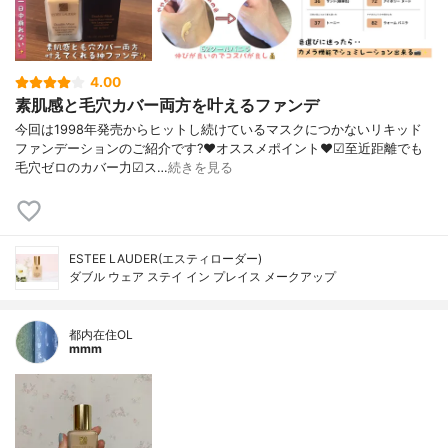
4.00
素肌感と毛穴カバー両方を叶えるファンデ
今回は1998年発売からヒットし続けているマスクにつかないリキッド
ファンデーションのご紹介です?❤︎オススメポイント❤︎☑︎至近距離でも
毛穴ゼロのカバー力☑︎ス…
続きを見る
ESTEE LAUDER(エスティローダー)
ダブル ウェア ステイ イン プレイス メークアップ
都内在住OL
mmm