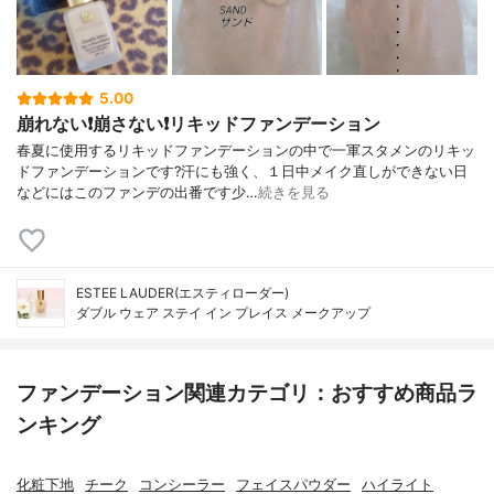
5.00
崩れない❗️崩さない❗️リキッドファンデーション
春夏に使用するリキッドファンデーションの中で一軍スタメンのリキッ
ドファンデーションです?汗にも強く、１日中メイク直しができない日
などにはこのファンデの出番です少…
続きを見る
ESTEE LAUDER(エスティローダー)
ダブル ウェア ステイ イン プレイス メークアップ
ファンデーション関連カテゴリ：おすすめ商品ラ
ンキング
化粧下地
チーク
コンシーラー
フェイスパウダー
ハイライト