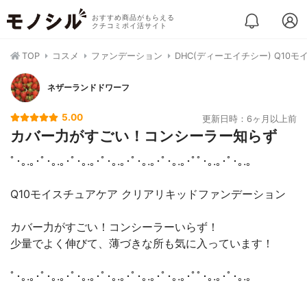
おすすめ商品がもらえる
クチコミポイ活サイト
TOP
コスメ
ファンデーション
DHC(ディーエイチシー) Q1
ネザーランドドワーフ
5.00
更新日時：6ヶ月以上前
カバー力がすごい！コンシーラー知らず
ﾟ･｡.｡･ﾟ･｡.｡･ﾟ･｡.｡･ﾟ･｡.｡･ﾟ･｡.｡･ﾟ･｡.｡･ﾟﾟ･｡.｡･ﾟ･｡.｡
Q10モイスチュアケア クリアリキッドファンデーション
カバー力がすごい！コンシーラーいらず！
少量でよく伸びて、薄づきな所も気に入っています！
ﾟ･｡.｡･ﾟ･｡.｡･ﾟ･｡.｡･ﾟ･｡.｡･ﾟ･｡.｡･ﾟ･｡.｡･ﾟﾟ･｡.｡･ﾟ･｡.｡