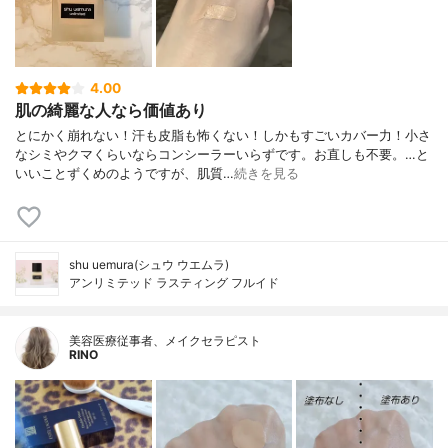
4.00
肌の綺麗な人なら価値あり
とにかく崩れない！汗も皮脂も怖くない！しかもすごいカバー力！小さ
なシミやクマくらいならコンシーラーいらずです。お直しも不要。…と
いいことずくめのようですが、肌質…
続きを見る
shu uemura(シュウ ウエムラ)
アンリミテッド ラスティング フルイド
美容医療従事者、メイクセラピスト
RINO