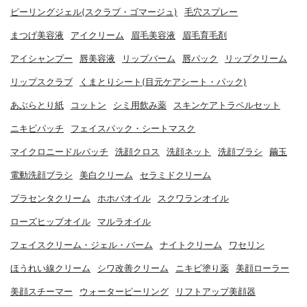
ピーリングジェル(スクラブ・ゴマージュ)
毛穴スプレー
まつげ美容液
アイクリーム
眉毛美容液
眉毛育毛剤
アイシャンプー
唇美容液
リップバーム
唇パック
リップクリーム
リップスクラブ
くまとりシート(目元ケアシート・パック)
あぶらとり紙
コットン
シミ用飲み薬
スキンケアトラベルセット
ニキビパッチ
フェイスパック・シートマスク
マイクロニードルパッチ
洗顔クロス
洗顔ネット
洗顔ブラシ
繭玉
電動洗顔ブラシ
美白クリーム
セラミドクリーム
プラセンタクリーム
ホホバオイル
スクワランオイル
ローズヒップオイル
マルラオイル
フェイスクリーム・ジェル・バーム
ナイトクリーム
ワセリン
ほうれい線クリーム
シワ改善クリーム
ニキビ塗り薬
美顔ローラー
美顔スチーマー
ウォーターピーリング
リフトアップ美顔器