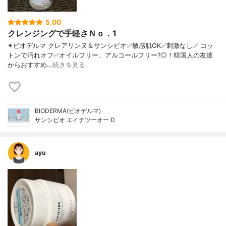
5.00
クレンジングで手軽さＮｏ．1
✴ビオデルマ クレアリンヌ＆サンシビオ ✅敏感肌OK ✅刺激なし ✅ コッ
トンで汚れオフ ✅オイルフリー、アルコールフリー?◎！ 韓国人の友達
からおすすめ…
続きを見る
BIODERMA(ビオデルマ)
サンシビオ エイチツーオー D
ayu