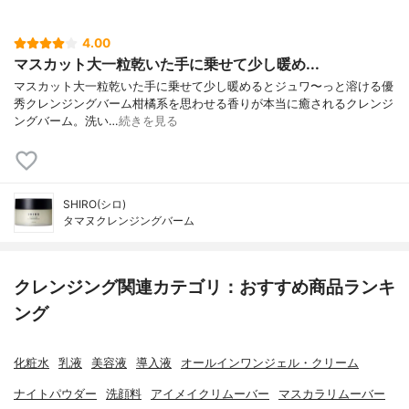
4.00
マスカット大一粒乾いた手に乗せて少し暖め...
マスカット大一粒乾いた手に乗せて少し暖めるとジュワ〜っと溶ける優
秀クレンジングバーム柑橘系を思わせる香りが本当に癒されるクレンジ
ングバーム。洗い…
続きを見る
SHIRO(シロ)
タマヌクレンジングバーム
クレンジング関連カテゴリ：おすすめ商品ランキ
ング
化粧水
乳液
美容液
導入液
オールインワンジェル・クリーム
ナイトパウダー
洗顔料
アイメイクリムーバー
マスカラリムーバー