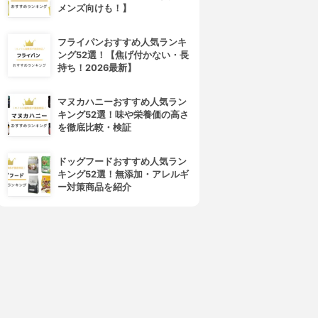
メンズ向けも！】
フライパンおすすめ人気ランキ
 DEW CARE(アイデューケア)
REVLON(レブロン)
ング52選！【焦げ付かない・長
グローイージー
キス グロウ リップ オイル
持ち！2026最新】
3.66
3.64
(1)
(3)
¥1,498
¥1,550
マヌカハニーおすすめ人気ラン
キング52選！味や栄養価の高さ
を徹底比較・検証
ドッグフードおすすめ人気ラン
キング52選！無添加・アレルギ
ー対策商品を紹介