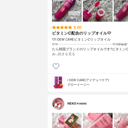
5.00
ビタミンC配合のリップオイル♡
♡I DEW CAREビタミンCリップオイル
୨ෆ୧┈┈┈┈┈┈┈┈┈┈┈┈┈┈┈┈୨ෆ୧iHer
たら韓国ブランドのリップオイルです?ビタミン
ル…
続きを見る
I DEW CARE(アイデューケア)
グローイージー
NEKO☆mimi