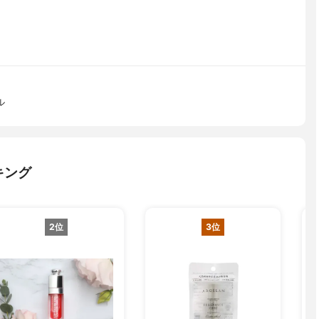
ル
キング
2位
3位