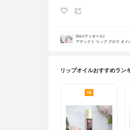
Dior(ディオール)
アディクト リップ グロウ オイ
リップオイルおすすめラン
1位