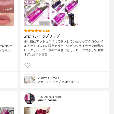
5.00
ぶどうシロップリップ
少し前にアットコスメにて購入していたリップグロウオイ
SP14 パ
ルアットコスメの限定カラーですピンクライラックは青み
きを見る
ピンクとパープル系の中間色ぶどうシロップのようで可愛
すぎ…
続きを見る
Dior(ディオール)
アディクト リップ グロウ オイル
日本化粧品検定3級
yuuuri_cosme