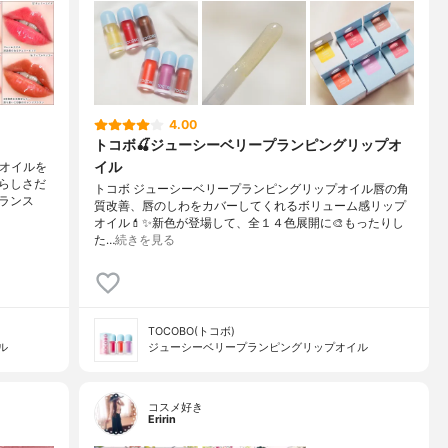
4.00
トコボ🍒ジューシーベリープランピングリップオ
イル
プオイルを
らしさだ
トコボ ジューシーベリープランピングリップオイル唇の角
ランス
質改善、唇のしわをカバーしてくれるボリューム感リップ
オイル💄✨新色が登場して、全１４色展開に🎨もったりし
た…
続きを見る
TOCOBO(トコボ)
ル
ジューシーベリープランピングリップオイル
コスメ好き
Eririn