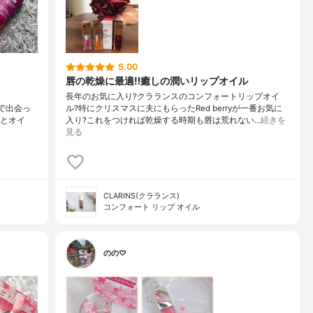
5.00
唇の乾燥に最適‼️癒しの潤いリップオイル
長年のお気に入り?クラランスのコンフォートリップオイ
bで出会っ
ル?特にクリスマスに夫にもらったRed berryが一番お気に
Cとオイ
入り?これをつければ乾燥する時期も唇は荒れない…
続きを
見る
CLARINS(クラランス)
コンフォート リップ オイル
のの♡