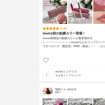
5.00
muice秋の粘膜カラー登場！
muice秋限定の粘膜カラーが新登場🤲🏻
⋆┈┈┈┈┈┈┈┈┈┈┈┈┈┈┈⋆muiceちゅるリップランパー
ウダーローズ〈限定色〉¥990（税込）⋆┈┈…
続
muice(ミュアイス)
ちゅるリップランパー
韓国コスメ好きOL
けい