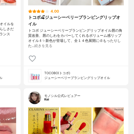
4.00
トコボ🍒ジューシーベリープランピングリップオ
イル
プオイルを
らしさだ
トコボ ジューシーベリープランピングリップオイル唇の角
ランス
質改善、唇のしわをカバーしてくれるボリューム感リップ
オイル💄✨新色が登場して、全１４色展開に🎨もったりし
た…
続きを見る
TOCOBO(トコボ)
ル
ジューシーベリープランピングリップオイル
モノシル公式レビュアー
Kei