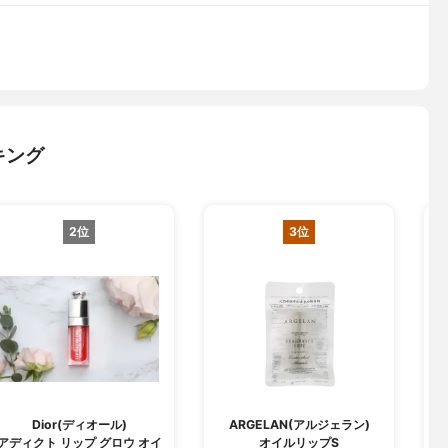
キング
2位
3位
Dior(ディオール)
ARGELAN(アルジェラン)
I
アディクト リップ グロウ オイ
オイルリップS