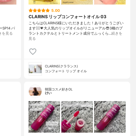
5.00
CLARINS リップコンフォートオイル 03
こちらはCLARINS様にいただきました！ありがとうござい
SP14 パ
ます🙇‍♀️💗大人気のリップオイルがリニューアル😎3種のプ
きを見る
ラントカクテルとトリートメント成分でふっくら…
続きを
見る
CLARINS(クラランス)
コンフォート リップ オイル
韓国コスメ好きOL
けい