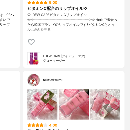
5.00
ビタミンC配合のリップオイル♡
は、02ハ
♡I DEW CAREビタミンCリップオイル
すいで
୨ෆ୧┈┈┈┈┈┈┈┈┈┈┈┈┈┈┈┈୨ෆ୧iHerbで出会っ
トリップ
たら韓国ブランドのリップオイルです?ビタミンCとオイ
ル…
続きを見る
I DEW CARE(アイデューケア)
グローイージー
NEKO☆mimi
4.00