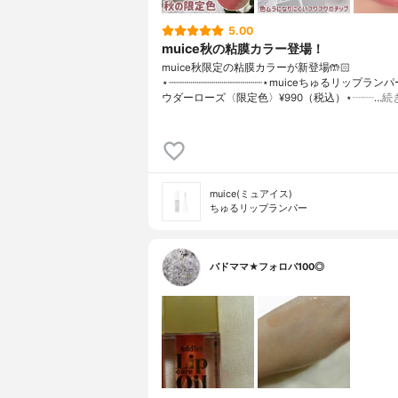
5.00
muice秋の粘膜カラー登場！
muice秋限定の粘膜カラーが新登場🤲🏻
⋆┈┈┈┈┈┈┈┈┈┈┈┈┈┈┈⋆muiceちゅるリップランパー
ウダーローズ〈限定色〉¥990（税込）⋆┈┈…
続
muice(ミュアイス)
ちゅるリップランパー
バドママ★フォロバ100◎