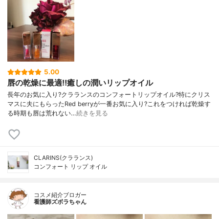
5.00
唇の乾燥に最適‼️癒しの潤いリップオイル
長年のお気に入り?クラランスのコンフォートリップオイル?特にクリス
マスに夫にもらったRed berryが一番お気に入り?これをつければ乾燥す
る時期も唇は荒れない…
続きを見る
CLARINS(クラランス)
コンフォート リップ オイル
コスメ紹介ブロガー
看護師ズボラちゃん