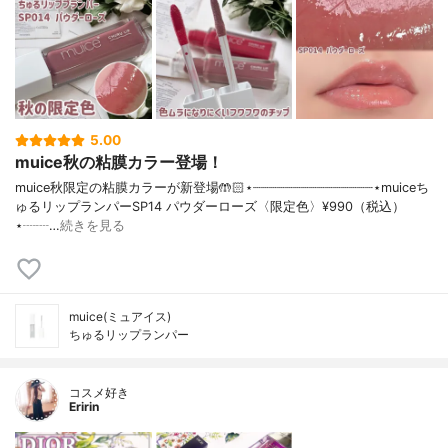
5.00
muice秋の粘膜カラー登場！
muice秋限定の粘膜カラーが新登場🤲🏻⋆┈┈┈┈┈┈┈┈┈┈┈┈┈┈┈⋆muiceち
ゅるリップランパーSP14 パウダーローズ〈限定色〉¥990（税込）
⋆┈┈…
続きを見る
muice(ミュアイス)
ちゅるリップランパー
コスメ好き
Eririn