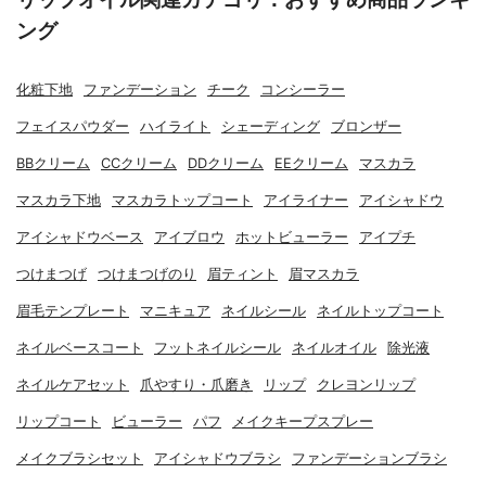
ング
化粧下地
ファンデーション
チーク
コンシーラー
フェイスパウダー
ハイライト
シェーディング
ブロンザー
BBクリーム
CCクリーム
DDクリーム
EEクリーム
マスカラ
マスカラ下地
マスカラトップコート
アイライナー
アイシャドウ
アイシャドウベース
アイブロウ
ホットビューラー
アイプチ
つけまつげ
つけまつげのり
眉ティント
眉マスカラ
眉毛テンプレート
マニキュア
ネイルシール
ネイルトップコート
ネイルベースコート
フットネイルシール
ネイルオイル
除光液
ネイルケアセット
爪やすり・爪磨き
リップ
クレヨンリップ
リップコート
ビューラー
パフ
メイクキープスプレー
メイクブラシセット
アイシャドウブラシ
ファンデーションブラシ