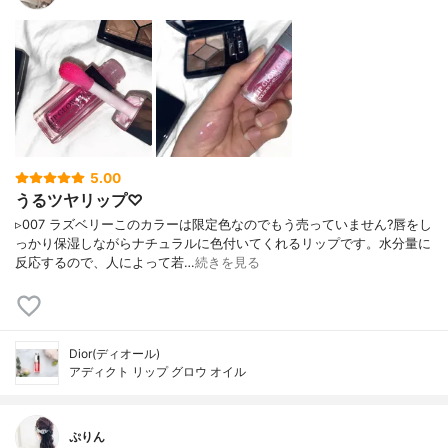
5.00
うるツヤリップ♡
▹007 ラズベリーこのカラーは限定色なのでもう売っていません?唇をし
っかり保湿しながらナチュラルに色付いてくれるリップです。水分量に
反応するので、人によって若…
続きを見る
Dior(ディオール)
アディクト リップ グロウ オイル
ぷりん