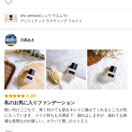
shu uemura(シュウ ウエムラ)
アンリミテッド ラスティング フルイド
日高あき
5.00
私のお気に入りファンデーション
軽い付けごごちで、薄く付けても肌をキレイに魅せてくれるところが気
に入っています。メイク持ちも大満足で、崩れはしますが、崩れても綺
麗な状態なのが嬉しい。カラバリ豊…
続きを見る