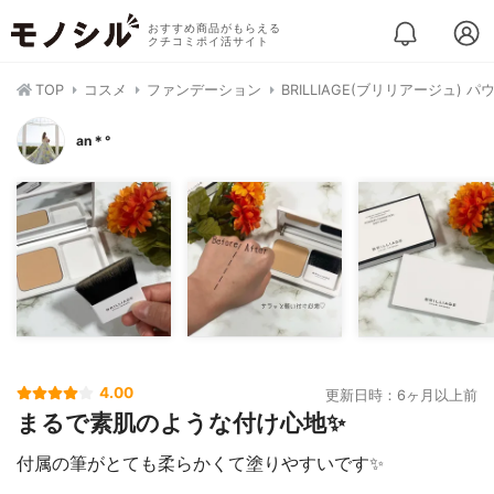
おすすめ商品がもらえる
クチコミポイ活サイト
TOP
コスメ
ファンデーション
BRILLIAGE(ブリリアージュ
an＊°
4.00
更新日時：6ヶ月以上前
まるで素肌のような付け心地✨
付属の筆がとても柔らかくて塗りやすいです✨