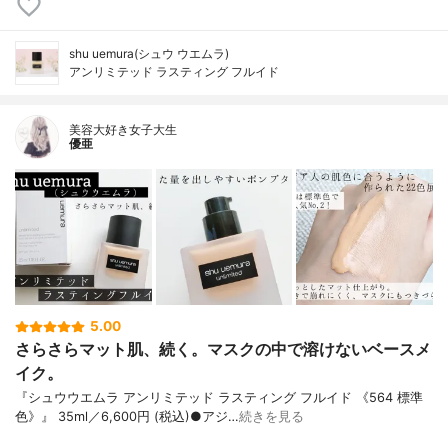
shu uemura(シュウ ウエムラ)
アンリミテッド ラスティング フルイド
美容大好き女子大生
優亜
5.00
さらさらマット肌、続く。マスクの中で溶けないベースメ
イク。
『シュウウエムラ アンリミテッド ラスティング フルイド 《564 標準
色》』 35ml／6,600円 (税込)●アジ…
続きを見る