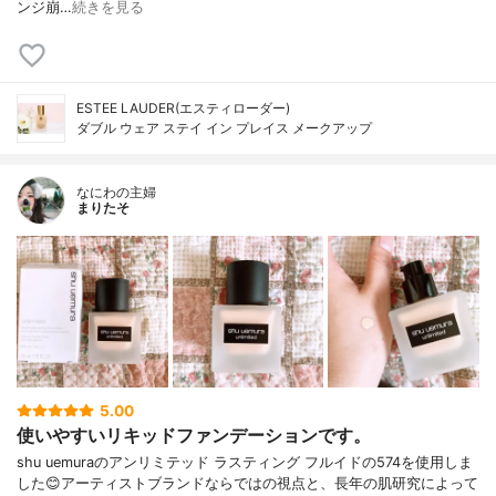
ンジ崩…
続きを見る
ESTEE LAUDER(エスティローダー)
ダブル ウェア ステイ イン プレイス メークアップ
なにわの主婦
まりたそ
5.00
使いやすいリキッドファンデーションです。
shu uemuraのアンリミテッド ラスティング フルイドの574を使用しま
した😊アーティストブランドならではの視点と、長年の肌研究によって