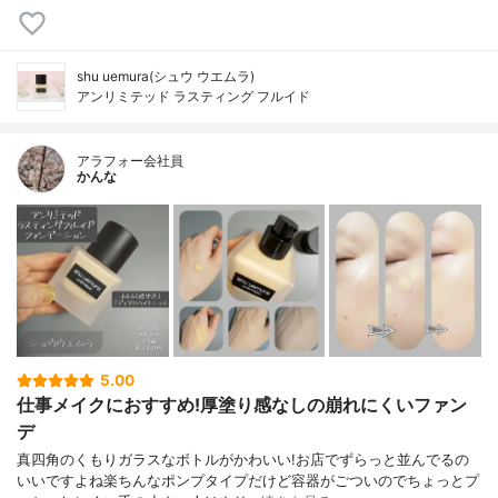
shu uemura(シュウ ウエムラ)
アンリミテッド ラスティング フルイド
アラフォー会社員
かんな
5.00
仕事メイクにおすすめ!厚塗り感なしの崩れにくいファン
デ
真四角のくもりガラスなボトルがかわいい!お店でずらっと並んでるの
いいですよね楽ちんなポンプタイプだけど容器がごついのでちょっとプ