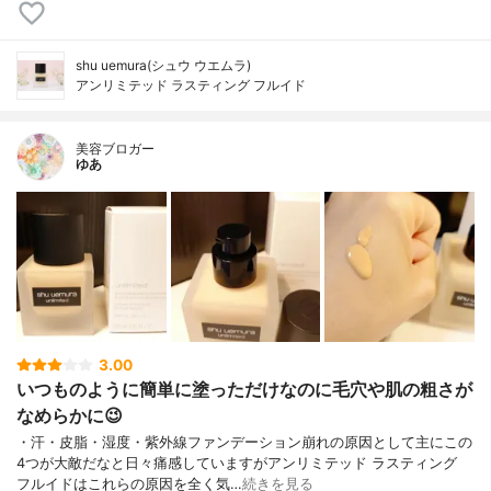
shu uemura(シュウ ウエムラ)
アンリミテッド ラスティング フルイド
美容ブロガー
ゆあ
3.00
いつものように簡単に塗っただけなのに毛穴や肌の粗さが
なめらかに😉
・汗・皮脂・湿度・紫外線ファンデーション崩れの原因として主にこの
4つが大敵だなと日々痛感していますがアンリミテッド ラスティング
フルイドはこれらの原因を全く気…
続きを見る