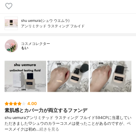
shu uemura(シュウ ウエムラ)
アンリミテッド ラスティング フルイド
コスメコレクター
もい
4.00
素肌感とカバー力が両立するファンデ
shu uemuraアンリミテッド ラスティング フルイド594CPに当選してい
ただきました♡シュウのカラーコスメは使ったことがあるのですが、ベ
ースメイクは初め…
続きを見る