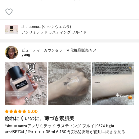
shu uemura(シュウ ウエムラ)
アンリミテッド ラスティング フルイド
ビューティーカウンセラー☆化粧品販売☆メ…
yung
5.00
崩れにくいのに、薄づき素肌美
*𝐬𝐡𝐮 𝐮𝐞𝐦𝐮𝐫𝐚アンリミテッド ラスティング フルイド𝟓𝟕𝟒 𝐥𝐢𝐠𝐡𝐭
𝐬𝐚𝐧𝐝𝐒𝐏𝐅𝟐𝟒 / 𝐏𝐀＋＋＋⁡35ml 6,160円(税込)⁡友達が使用…
続きを見る