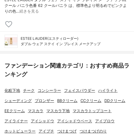
クール バニラ色番 62 クールバニラ は、標準色より明るめでピンクよ
りの色…
続きを見る
ESTEE LAUDER(エスティローダー)
ダブル ウェア ステイ イン プレイス メークアップ
ファンデーション関連カテゴリ：おすすめ商品ラ
ンキング
化粧下地
チーク
コンシーラー
フェイスパウダー
ハイライト
シェーディング
ブロンザー
BBクリーム
CCクリーム
DDクリーム
EEクリーム
マスカラ
マスカラ下地
マスカラトップコート
アイライナー
アイシャドウ
アイシャドウベース
アイブロウ
ホットビューラー
アイプチ
つけまつげ
つけまつげのり