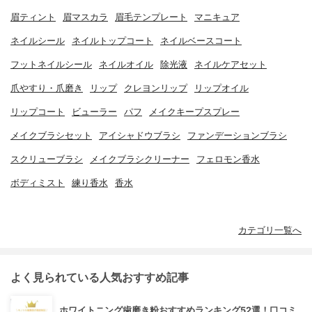
眉ティント
眉マスカラ
眉毛テンプレート
マニキュア
ネイルシール
ネイルトップコート
ネイルベースコート
フットネイルシール
ネイルオイル
除光液
ネイルケアセット
爪やすり・爪磨き
リップ
クレヨンリップ
リップオイル
リップコート
ビューラー
パフ
メイクキープスプレー
メイクブラシセット
アイシャドウブラシ
ファンデーションブラシ
スクリューブラシ
メイクブラシクリーナー
フェロモン香水
ボディミスト
練り香水
香水
カテゴリ一覧へ
よく見られている人気おすすめ記事
ホワイトニング歯磨き粉おすすめランキング52選！口コミ