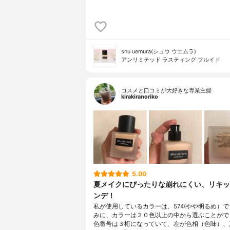
shu uemura(シュウ ウエムラ)
アンリミテッド ラスティング フルイド
コスメと口コミが大好きな専業主婦
kirakiranoriko
5.00
夏メイクにぴったりな崩れにくい、リキッ
ンデ！
私が使用しているカラーは、574(やや明るめ）
みに、カラーは２０色以上の中から選ぶことがで
色番号は３桁になっていて、左が色相（色味）、