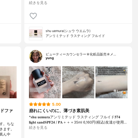
続きを見る
shu uemura(シュウ ウエムラ)
アンリミテッド ラスティング フルイド
ビューティーカウンセラー☆化粧品販売☆メ…
yung
5.00
ドファ
崩れにくいのに、薄づき素肌美
*𝐬𝐡𝐮 𝐮𝐞𝐦𝐮𝐫𝐚アンリミテッド ラスティング フルイド𝟓𝟕𝟒
𝐥𝐢𝐠𝐡𝐭 𝐬𝐚𝐧𝐝𝐒𝐏𝐅𝟐𝟒 / 𝐏𝐀＋＋＋⁡35ml 6,160円(税込)⁡友達が使用…
です。ちな
続きを見る
きます。
真ん中