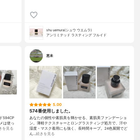
shu uemura(シュウ ウエムラ)
アンリミテッド ラスティング フルイド
恵未
5.00
574番使用しました。
594CP
あなたの個性や素肌美を輝かせる、素肌美ファンデーショ
メは使っ
ン。薄軽テクスチャーとロングラスティング処方で、汗や
きを見る
湿度・マスク着用にも強く、長時間キープ。24色展開でど
ん…
続きを見る