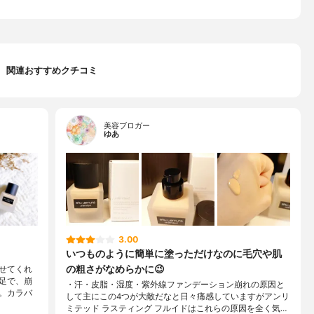
関連おすすめクチコミ
美容ブロガー
ゆあ
3.00
いつものように簡単に塗っただけなのに毛穴や肌
の粗さがなめらかに😉
せてくれ
足で、崩
・汗・皮脂・湿度・紫外線ファンデーション崩れの原因と
。カラバ
して主にこの4つが大敵だなと日々痛感していますがアンリ
ミテッド ラスティング フルイドはこれらの原因を全く気…