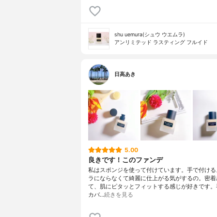
shu uemura(シュウ ウエムラ)
アンリミテッド ラスティング フルイド
日高あき
5.00
良きです！このファンデ
私はスポンジを使って付けています。手で付ける
ラにならなくて綺麗に仕上がる気がするの。密着
て、肌にピタッとフィットする感じが好きです。
カバ…
続きを見る