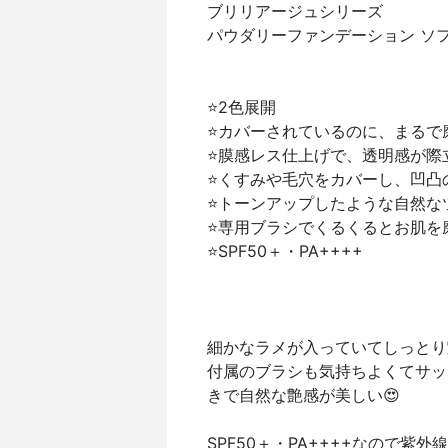
ブリリアージュシリーズ
パウダリーファンデーション ソ
⭐️2色展開
⭐️カバーされているのに、まる
⭐️膜感レス仕上げで、透明感が際
⭐️くすみや毛穴をカバーし、凹
⭐️トーンアップしたような自然な
⭐️専用ブラシでくるくるとお肌
⭐️SPF50＋・PA++++
細かなラメが入っていてしっとり
付属のブラシも気持ちよくてサッ
きで自然な艶感が美しい😍
SPF50＋・PA++++なので紫外