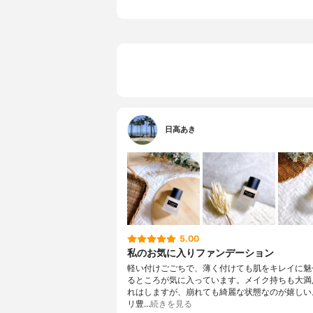
日高あき
5.00
私のお気に入りファンデーション
軽い付けごごちで、薄く付けても肌をキレイに魅
るところが気に入っています。メイク持ちも大満
れはしますが、崩れても綺麗な状態なのが嬉しい
リ豊…
続きを見る