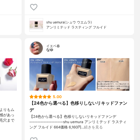
shu uemura(シュウ ウエムラ)
アンリミテッド ラスティング フルイド
イエベ春
なゆ
5.00
【24色から選べる】色移りしないリキッドファン
デ
よりもム
感があっ
【24色から選べる】色移りしないリキッドファンデ
毛穴まで
────────────shu uemura アンリミテッド ラスティ
ング フルイド 664価格 6,160円…
続きを見る