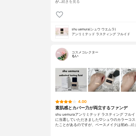
が…
続きを見る
shu uemura(シュウ ウエムラ)
アンリミテッド ラスティング フルイド
コスメコレクター
もい
4.00
素肌感とカバー力が両立するファンデ
shu uemuraアンリミテッド ラスティング フルイド
に当選していただきました♡シュウのカラーコス
たことがあるのですが、ベースメイクは初め…
続