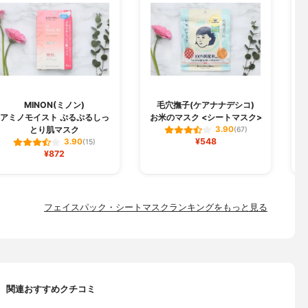
MINON(ミノン)
毛穴撫子(ケアナナデシコ)
B
アミノモイスト ぷるぷるしっ
お米のマスク <シートマスク>
とり肌マスク
3.90
(67)
¥548
3.90
(15)
¥872
フェイスパック・シートマスクランキングをもっと見る
関連おすすめクチコミ