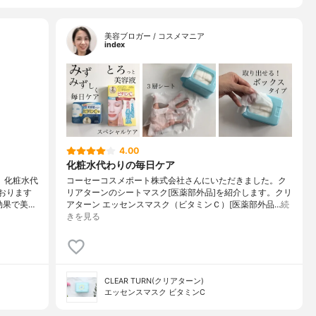
美容ブロガー / コスメマニア
index
4.00
化粧水代わりの毎日ケア
、化粧水代
コーセーコスメポート株式会社さんにいただきました。ク
おります
リアターンのシートマスク[医薬部外品]を紹介します。クリ
効果で美…
アターン エッセンスマスク（ビタミンＣ）[医薬部外品…
続
きを見る
CLEAR TURN(クリアターン)
エッセンスマスク ビタミンC