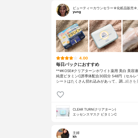
ビューティーカウンセラー☆化粧品販売☆
yung
4.00
毎日パックにおすすめ
**#KOSE#クリアターンホワイト薬用 美白 美容
純度ビタミンC誘導体配合⁡30回分 548円（セルレ
シートはたくさん切れ込みがあって、調…
続きを
CLEAR TURN(クリアターン)
エッセンスマスク ビタミンC
主婦
kh