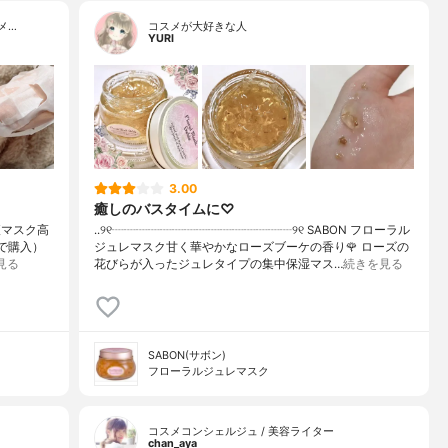
メ…
コスメが大好きな人
YURI
3.00
癒しのバスタイムに♡
液マスク高
..୨୧┈┈┈┈┈┈┈┈┈┈┈┈┈┈┈୨୧ SABON フローラル
で購入）⁡
ジュレマスク甘く華やかなローズブーケの香り🌹 ローズの
見る
花びらが入ったジュレタイプの集中保湿マス…
続きを見る
SABON(サボン)
フローラルジュレマスク
コスメコンシェルジュ / 美容ライター
chan_aya