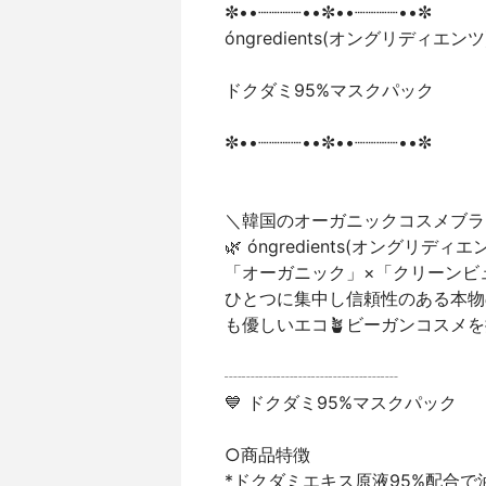
✼••┈┈┈┈••✼••┈┈┈┈••✼
óngredients(オングリディエンツ
ドクダミ95%マスクパック
✼••┈┈┈┈••✼••┈┈┈┈••✼
＼韓国のオーガニックコスメブラ
🌿 óngredients(オングリディエ
「オーガニック」×「クリーンビ
ひとつに集中し信頼性のある本物
も優しいエコ🪴ビーガンコスメ
┈┈┈┈┈┈┈┈┈┈
💙 ドクダミ95%マスクパック
○商品特徴
*ドクダミエキス原液95%配合