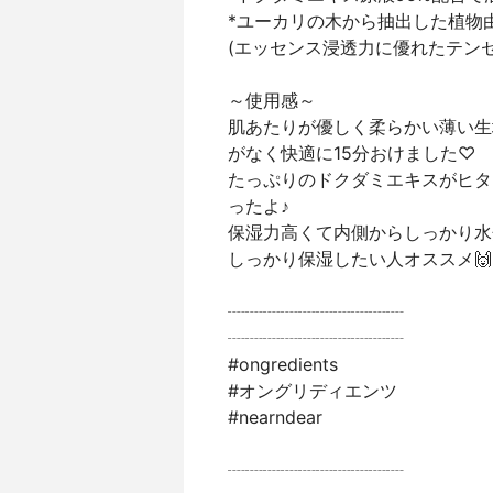
*ユーカリの木から抽出した植物
(エッセンス浸透力に優れたテンセ
～使用感～
肌あたりが優しく柔らかい薄い生
がなく快適に15分おけました♡
たっぷりのドクダミエキスがヒタ
ったよ♪
保湿力高くて内側からしっかり水
しっかり保湿したい人オススメ🙌
┈┈┈┈┈┈┈┈┈┈
┈┈┈┈┈┈┈┈┈┈
#ongredients
#オングリディエンツ
#nearndear
┈┈┈┈┈┈┈┈┈┈