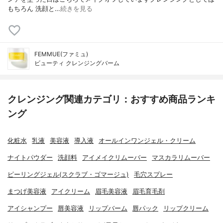
もちろん 洗顔と…
続きを見る
FEMMUE(ファミュ)
ビューティ クレンジングバーム
クレンジング関連カテゴリ：おすすめ商品ランキ
ング
化粧水
乳液
美容液
導入液
オールインワンジェル・クリーム
ナイトパウダー
洗顔料
アイメイクリムーバー
マスカラリムーバー
ピーリングジェル(スクラブ・ゴマージュ)
毛穴スプレー
まつげ美容液
アイクリーム
眉毛美容液
眉毛育毛剤
アイシャンプー
唇美容液
リップバーム
唇パック
リップクリーム