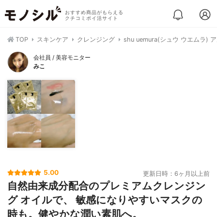
おすすめ商品がもらえる
クチコミポイ活サイト
TOP
スキンケア
クレンジング
shu uemura(シュウ ウエム
会社員 / 美容モニター
みこ
5.00
更新日時：6ヶ月以上前
自然由来成分配合のプレミアムクレンジン
グ オイルで、 敏感になりやすいマスクの
時も。健やかな潤い素肌へ。