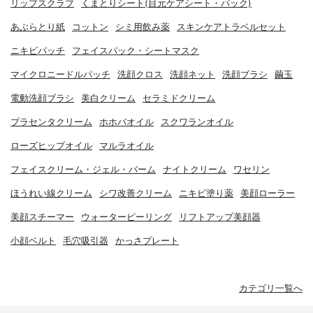
リップスクラブ
くまとりシート(目元ケアシート・パック)
あぶらとり紙
コットン
シミ用飲み薬
スキンケアトラベルセット
ニキビパッチ
フェイスパック・シートマスク
マイクロニードルパッチ
洗顔クロス
洗顔ネット
洗顔ブラシ
繭玉
電動洗顔ブラシ
美白クリーム
セラミドクリーム
プラセンタクリーム
ホホバオイル
スクワランオイル
ローズヒップオイル
マルラオイル
フェイスクリーム・ジェル・バーム
ナイトクリーム
ワセリン
ほうれい線クリーム
シワ改善クリーム
ニキビ塗り薬
美顔ローラー
美顔スチーマー
ウォーターピーリング
リフトアップ美顔器
小顔ベルト
毛穴吸引器
かっさプレート
カテゴリ一覧へ