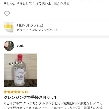
をしっかり落としてくれて洗い上…
続きを見る
FEMMUE(ファミュ)
ビューティ クレンジングバーム
yuuk
5.00
クレンジングで手軽さＮｏ．1
✴ビオデルマ クレアリンヌ＆サンシビオ ✅敏感肌OK ✅刺激なし ✅ コッ
トンで汚れオフ ✅オイルフリー、アルコールフリー?◎！ 韓国人の友達