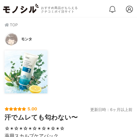
おすすめ商品がもらえる
クチコミポイ活サイト
TOP
モンタ
5.00
更新日時：6ヶ月以上前
汗でムレても匂わない〜
☆✴︎☆✴︎☆✴︎☆✴︎☆✴︎☆✴︎☆
薬用スカルプケアパック