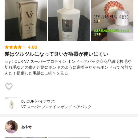
4.00
髪はツルツルになって良いが容器が使いにくい
ｂy : OUR V7 スーパープロテイン ボンドヘアパック◎商品説明枝毛や
切れ毛などの傷んだ髪にボンドのように密着→だからボンドって名前な
んだ！損傷した毛髪に…
続きを見る
by:OUR(バイアウア)
V7 スーパープロテイン ボンド ヘアパック
あやか