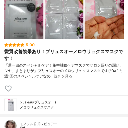
5.00
髪質改善効果あり！プリュスオーメロウリュクスマスクで
す！
「週一回のスペシャルケア！集中補修ヘアマスクでサロン帰りの潤い、
ツヤ、まとまりが」プリュスオーのメロウリュクスマスクです(*´ω｀*)
週1回のスペシャルケアなの…
続きを見る
plus eau(プリュスオー)
メロウリュクスマスク
モノシル公式レビュアー
Kei