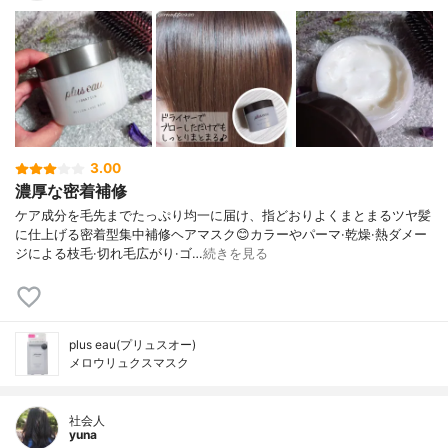
3.00
濃厚な密着補修
ケア成分を毛先までたっぷり均一に届け、指どおりよくまとまるツヤ髪
に仕上げる密着型集中補修ヘアマスク😊カラーやパーマ·乾燥·熱ダメー
ジによる枝毛·切れ毛広がり·ゴ…
続きを見る
plus eau(プリュスオー)
メロウリュクスマスク
社会人
yuna