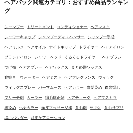
ヘアパック関連カテゴリ：おすすめ商品ランキン
グ
シャンプー
トリートメント
コンディショナー
ヘアマスク
シャワーキャップ
シャンプーディスペンサー
シャンプー手袋
ヘアミルク
ヘアオイル
ナイトキャップ
ドライヤー
ヘアアイロン
ブラシアイロン
シャワーヘッド
くるくるドライヤー
ヘアブラシ
つげ櫛
ヘアスプレー
ヘアワックス
まとめ髪ワックス
寝癖直しウォーター
ヘアミスト
ヘアフレグランス
ウィッグ
ウィッグスプレー
パーマムース
ヘアカラー
白髪染め
白髪隠し
ブリーチ剤
カーラー
縮毛矯正剤
ヘアチョーク
ヘアマスカラ
黒染め
ヘナカラー
頭皮マッサージ器
育毛剤
発毛剤
育毛サプリ
増毛パウダー
頭皮ケアローション