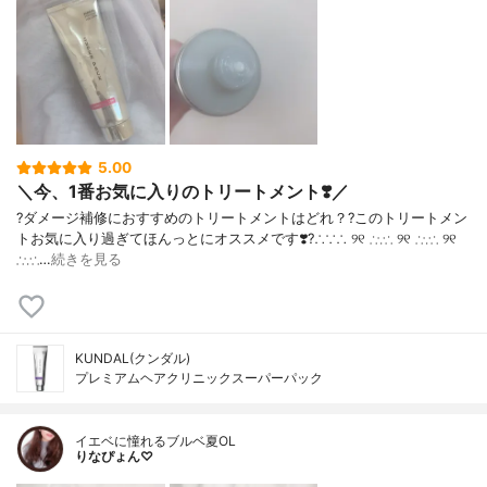
5.00
＼今、1番お気に入りのトリートメント❣️／
?ダメージ補修におすすめのトリートメントはどれ？?このトリートメン
トお気に入り過ぎてほんっとにオススメです❣️?∴∵∴ ୨୧ ∴∵∴ ୨୧ ∴∵∴ ୨୧
∴∵∴…
続きを見る
KUNDAL(クンダル)
プレミアムヘアクリニックスーパーパック
イエベに憧れるブルベ夏OL
りなぴょん♡