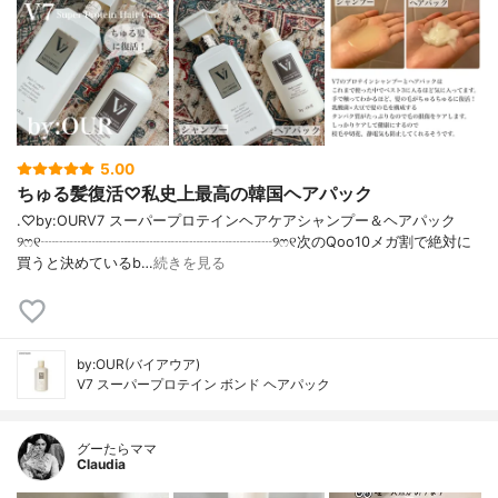
5.00
ちゅる髪復活♡私史上最高の韓国ヘアパック
.♡by:OURV7 スーパープロテインヘアケアシャンプー＆ヘアパック
୨ෆ୧┈┈┈┈┈┈┈┈┈┈┈┈┈┈┈┈୨ෆ୧次のQoo10メガ割で絶対に
買うと決めているb…
続きを見る
by:OUR(バイアウア)
V7 スーパープロテイン ボンド ヘアパック
グーたらママ
Claudia