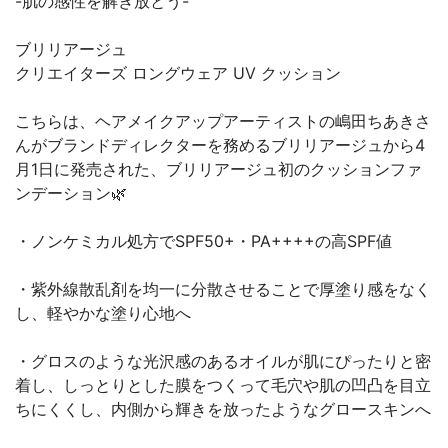
-肌の感性を解き放とう-
ブリリアージュ
クリエイターズ ロングウェア UV クッション
こちらは、ヘアメイクアップアーティストの嶋田ちあきさ
んがブランドディレクターを務めるブリリアージュから4
月1日に発売された、ブリリアージュ初のクッションファ
ンデーション🌿
・ノンケミカル処方でSPF50+・PA++++の高SPF値
・紫外線散乱剤を均一に分散させることで厚塗り感をなく
し、軽やかな塗り心地へ
・グロスのような光沢感のあるオイルが肌にぴったりと密
着し、しっとりとした膜をつくって毛穴や肌の凹凸を目立
ちにくくし、内側から輝きを放ったようなグロースキンへ