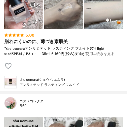
5.00
崩れにくいのに、薄づき素肌美
*𝐬𝐡𝐮 𝐮𝐞𝐦𝐮𝐫𝐚アンリミテッド ラスティング フルイド𝟓𝟕𝟒 𝐥𝐢𝐠𝐡𝐭
𝐬𝐚𝐧𝐝𝐒𝐏𝐅𝟐𝟒 / 𝐏𝐀＋＋＋⁡35ml 6,160円(税込)⁡友達が使用…
続きを見る
shu uemura(シュウ ウエムラ)
アンリミテッド ラスティング フルイド
コスメコレクター
もい