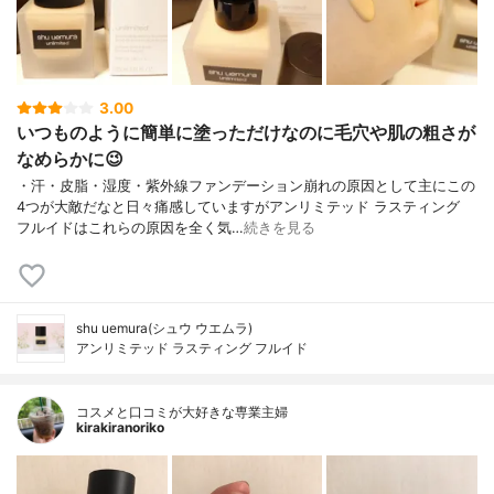
3.00
いつものように簡単に塗っただけなのに毛穴や肌の粗さが
なめらかに😉
・汗・皮脂・湿度・紫外線ファンデーション崩れの原因として主にこの
4つが大敵だなと日々痛感していますがアンリミテッド ラスティング
フルイドはこれらの原因を全く気…
続きを見る
shu uemura(シュウ ウエムラ)
アンリミテッド ラスティング フルイド
コスメと口コミが大好きな専業主婦
kirakiranoriko