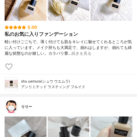
5.00
私のお気に入りファンデーション
軽い付けごごちで、薄く付けても肌をキレイに魅せてくれるところが気
に入っています。メイク持ちも大満足で、崩れはしますが、崩れても綺
麗な状態なのが嬉しい。カラバリ豊…
続きを見る
shu uemura(シュウ ウエムラ)
アンリミテッド ラスティング フルイド
りりー