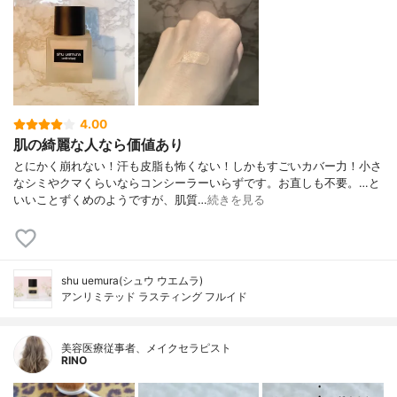
4.00
肌の綺麗な人なら価値あり
とにかく崩れない！汗も皮脂も怖くない！しかもすごいカバー力！小さ
なシミやクマくらいならコンシーラーいらずです。お直しも不要。…と
いいことずくめのようですが、肌質…
続きを見る
shu uemura(シュウ ウエムラ)
アンリミテッド ラスティング フルイド
美容医療従事者、メイクセラピスト
RINO