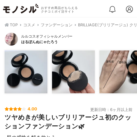
おすすめ商品がもらえる
クチコミポイ活サイト
TOP
コスメ
ファンデーション
BRILLIAGE(ブリリアージュ)
ルルコスオフィシャルメンバー
はるぽんぬにゃたろう
4.00
更新日時：6ヶ月以上前
ツヤめきが美しいブリリアージュ初のクッ
ションファンデーション🌿