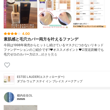
4.00
素肌感と毛穴カバー両方を叶えるファンデ
今回は1998年発売からヒットし続けているマスクにつかないリキッド
ファンデーションのご紹介です?❤︎オススメポイント❤︎☑︎至近距離でも
毛穴ゼロのカバー力☑︎ス…
続きを見る
ESTEE LAUDER(エスティローダー)
ダブル ウェア ステイ イン プレイス メークアップ
都内在住OL
mmm