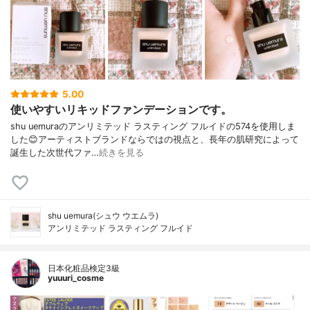
5.00
使いやすいリキッドファンデーションです。
shu uemuraのアンリミテッド ラスティング フルイドの574を使用しま
した😊アーティストブランドならではの視点と、長年の肌研究によって
誕生した次世代ファ…
続きを見る
shu uemura(シュウ ウエムラ)
アンリミテッド ラスティング フルイド
日本化粧品検定3級
yuuuri_cosme