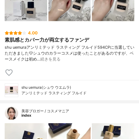
4.00
素肌感とカバー力が両立するファンデ
shu uemuraアンリミテッド ラスティング フルイド594CPに当選してい
ただきました♡シュウのカラーコスメは使ったことがあるのですが、ベ
ースメイクは初め…
続きを見る
shu uemura(シュウ ウエムラ)
アンリミテッド ラスティング フルイド
美容ブロガー / コスメマニア
index