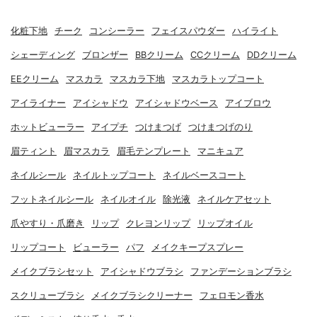
化粧下地
チーク
コンシーラー
フェイスパウダー
ハイライト
シェーディング
ブロンザー
BBクリーム
CCクリーム
DDクリーム
EEクリーム
マスカラ
マスカラ下地
マスカラトップコート
アイライナー
アイシャドウ
アイシャドウベース
アイブロウ
ホットビューラー
アイプチ
つけまつげ
つけまつげのり
眉ティント
眉マスカラ
眉毛テンプレート
マニキュア
ネイルシール
ネイルトップコート
ネイルベースコート
フットネイルシール
ネイルオイル
除光液
ネイルケアセット
爪やすり・爪磨き
リップ
クレヨンリップ
リップオイル
リップコート
ビューラー
パフ
メイクキープスプレー
メイクブラシセット
アイシャドウブラシ
ファンデーションブラシ
スクリューブラシ
メイクブラシクリーナー
フェロモン香水