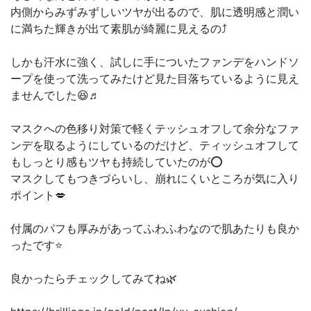
内側からみずみずしいツヤが出るので、肌に透明感と潤い
に満ちた輝きが出て素肌が綺麗に見えるの⤴️
しかも汗水に強く、試しに手についたファンデをハンドソ
ープを使って洗ってみたけど見た目落ちているように見え
ませんでした😆♬
マスクへの色移り対策で軽くテッシュオフして余分なファ
ンデを取るようにしているのだけど、ティッシュオフして
もしっとり感もツヤも持続していたのが⭕️
マスクしてもつきづらいし、崩れにくいところが気に入り
ポイント💋
付属のパフも厚みがあってふわふわなので肌あたりも良か
ったです⭐️
良かったらチェックしてみてね🌿