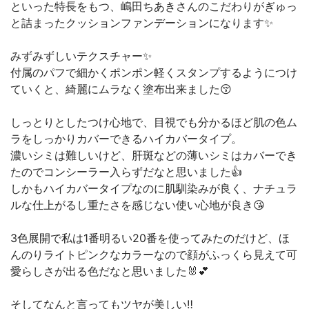
といった特長をもつ、嶋田ちあきさんのこだわりがぎゅっ
と詰まったクッションファンデーションになります✨
みずみずしいテクスチャー✨
付属のパフで細かくポンポン軽くスタンプするようにつけ
ていくと、綺麗にムラなく塗布出来ました😚
しっとりとしたつけ心地で、目視でも分かるほど肌の色ム
ラをしっかりカバーできるハイカバータイプ。
濃いシミは難しいけど、肝斑などの薄いシミはカバーでき
たのでコンシーラー入らずだなと思いました👍
しかもハイカバータイプなのに肌馴染みが良く、ナチュラ
ルな仕上がるし重たさを感じない使い心地が良き😘
3色展開で私は1番明るい20番を使ってみたのだけど、ほ
んのりライトピンクなカラーなので顔がふっくら見えて可
愛らしさが出る色だなと思いました🐰💕
そしてなんと言ってもツヤが美しい‼️