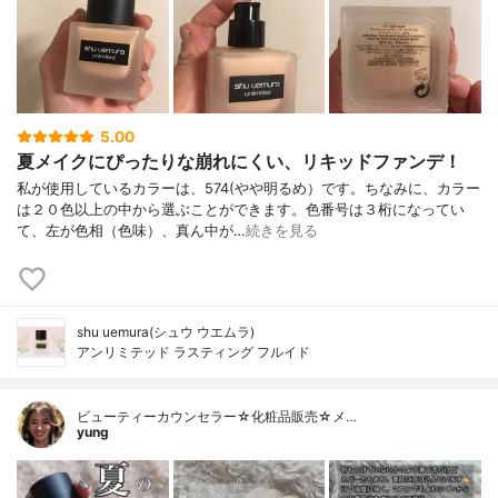
5.00
夏メイクにぴったりな崩れにくい、リキッドファンデ！
私が使用しているカラーは、574(やや明るめ）です。ちなみに、カラー
は２０色以上の中から選ぶことができます。色番号は３桁になってい
て、左が色相（色味）、真ん中が…
続きを見る
shu uemura(シュウ ウエムラ)
アンリミテッド ラスティング フルイド
ビューティーカウンセラー☆化粧品販売☆メ…
yung