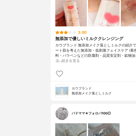
3.00
無添加で優しいミルククレンジング
カウブランド 無添加メイク落としミルクの紹介
ート肌を考えた無添加・低刺激フェイスケア (着
料・パラベンなどの防腐剤・品質安定剤・鉱物油
コ…
続きを見る
カウブランド
無添加メイク落としミルク
バドママ★フォロバ100◎