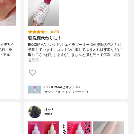
4.00
朝洗顔代わりに！
ですデリケ
BIODERMAサンシビオ エイチツーオー D朝洗顔の代わりに
色料・香
使用しています。コットンに出してふきとれば皮脂などが
・アル
取れてさっぱりしますが、きちんと肌も潤って保湿…
続き
を見る
BIODERMA(ビオデルマ)
サンシビオ エイチツーオー D
社会人
yuna