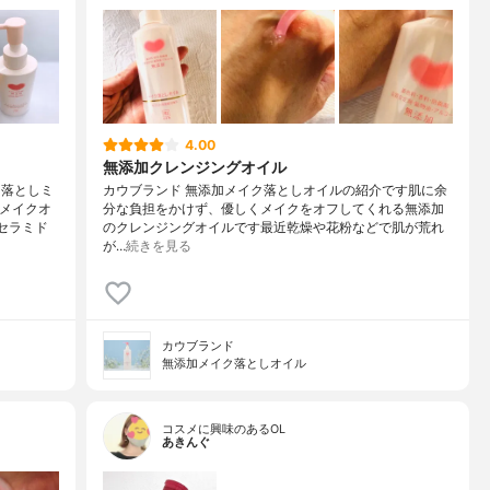
4.00
無添加クレンジングオイル
ク落としミ
カウブランド 無添加メイク落としオイルの紹介です肌に余
くメイクオ
分な負担をかけず、優しくメイクをオフしてくれる無添加
セラミド
のクレンジングオイルです最近乾燥や花粉などで肌が荒れ
が…
続きを見る
カウブランド
無添加メイク落としオイル
コスメに興味のあるOL
あきんぐ