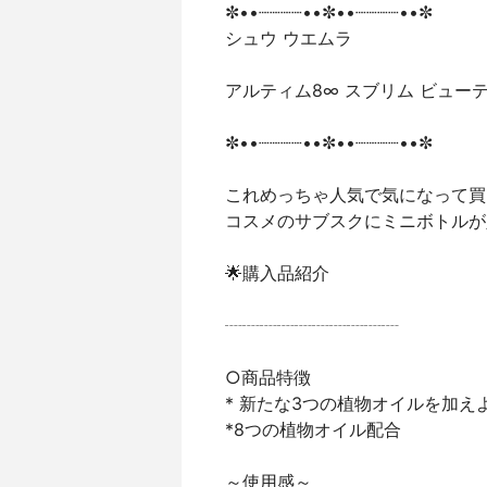
✼••┈┈┈┈••✼••┈┈┈┈••✼
シュウ ウエムラ
アルティム8∞ スブリム ビュー
✼••┈┈┈┈••✼••┈┈┈┈••✼
これめっちゃ人気で気になって買
コスメのサブスクにミニボトルが入
⁡🌟購入品紹介
⁡┈┈┈┈┈┈┈┈┈┈
○商品特徴
* 新たな3つの植物オイルを加
*8つの植物オイル配合
～使用感～