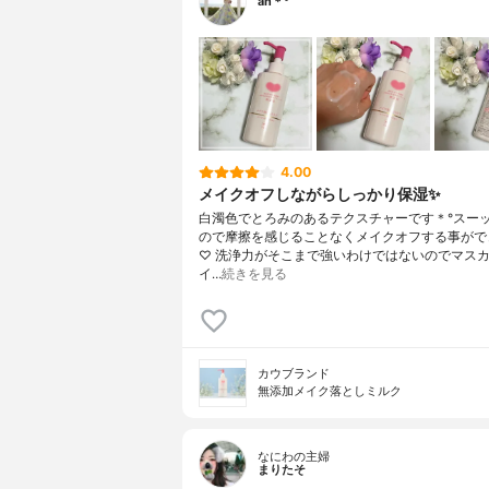
an＊°
4.00
メイクオフしながらしっかり保湿✨
白濁色でとろみのあるテクスチャーです＊°スー
ので摩擦を感じることなくメイクオフする事がで
♡ 洗浄力がそこまで強いわけではないのでマス
イ…
続きを見る
カウブランド
無添加メイク落としミルク
なにわの主婦
まりたそ