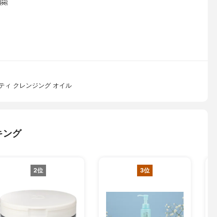

ティ クレンジング オイル
キング
2位
3位