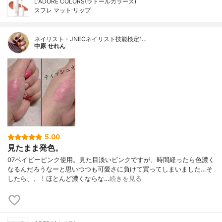
L'ADORE COLORS(ラドールカラーズ)
スフレ マット リップ
ネイリスト・JNECネイリスト技能検定1…
中原 せれん
5.00
見たまま発色。
07ベイビーピンク使用。見た目淡いピンクですが、時間経ったら色濃く
なるんだろうなーと思いつつも可愛さに負けて買ってしまいました…そ
したら、、！ほとんど濃くならな…
続きを見る