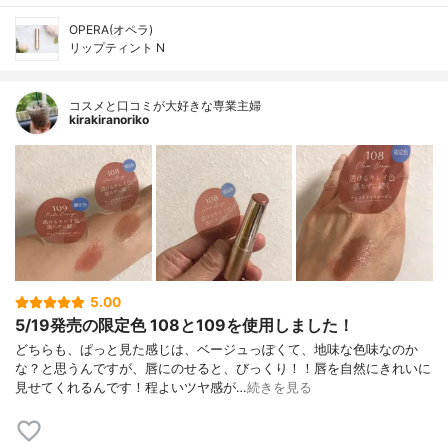
OPERA(オペラ)
リップティント N
コスメと口コミが大好きな専業主婦
kirakiranoriko
5.00
5/19発売の限定色 108と109を使用しました！
どちらも、ぱっと見た感じは、ベージュっぽくて、地味な色味なのか
な？と思うんですが、唇にのせると、びっくり！！唇を自然にきれいに
見せてくれるんです！程よいツヤ感が…
続きを見る