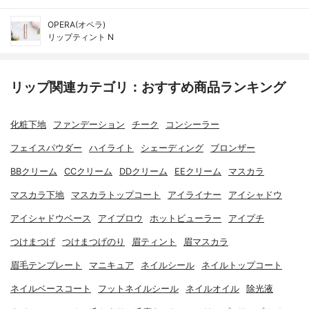
OPERA(オペラ)
リップティント N
リップ関連カテゴリ：おすすめ商品ランキング
化粧下地
ファンデーション
チーク
コンシーラー
フェイスパウダー
ハイライト
シェーディング
ブロンザー
BBクリーム
CCクリーム
DDクリーム
EEクリーム
マスカラ
マスカラ下地
マスカラトップコート
アイライナー
アイシャドウ
アイシャドウベース
アイブロウ
ホットビューラー
アイプチ
つけまつげ
つけまつげのり
眉ティント
眉マスカラ
眉毛テンプレート
マニキュア
ネイルシール
ネイルトップコート
ネイルベースコート
フットネイルシール
ネイルオイル
除光液