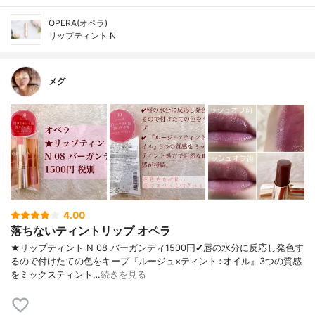
OPERA(オペラ)
リップティント N
メグ
4.00
落ちないティントリップ オペラ
★リップティント N 08 バーガンディ1500円✔︎唇の水分に反応し発色す
るので付けたての色をキープ『ルージュ×ティント÷オイル』3つの質感
をミックスティント…
続きを見る