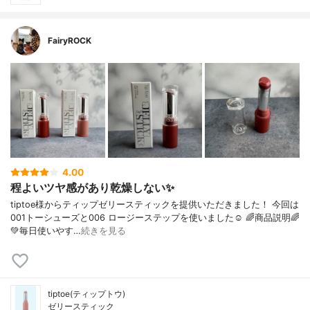
FairyROCK
4.00
程よいツヤ感があり乾燥しない✨
tiptoe様からティップゼリースティックを提供いただきました！ 今回は
001トーシューズと006 ロージーステップを使いました☺︎ 🌈商品説明🌈
💚毎日使いやす…
続きを見る
tiptoe(ティップトウ)
ゼリースティック