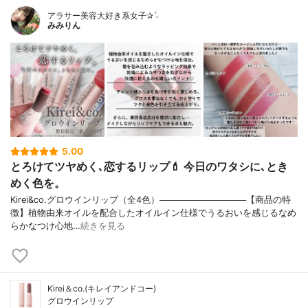
アラサー美容大好き系女子✰ˊ˗
みみりん
5.00
とろけてツヤめく､恋するリップ💄 今日のワタシに､とき
めく色を。
Kirei&co.グロウインリップ（全4色）──────────────【商品の特
徴】植物由来オイルを配合したオイルイン仕様でうるおいを感じるなめ
らかなつけ心地…
続きを見る
Kirei＆co.(キレイアンドコー)
グロウインリップ