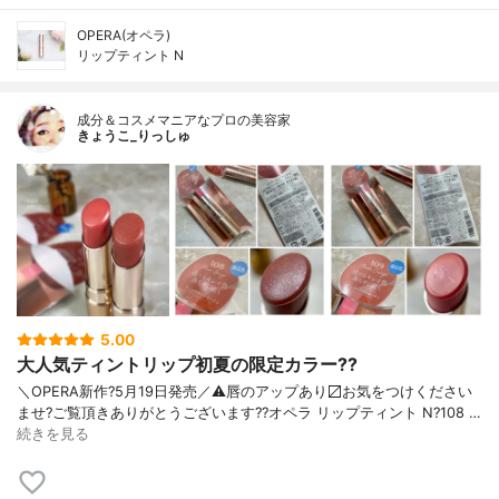
OPERA(オペラ)
リップティント N
成分＆コスメマニアなプロの美容家
きょうこ_りっしゅ
5.00
大人気ティントリップ初夏の限定カラー??
＼OPERA新作?5月19日発売／ ⚠️唇のアップあり〼 お気をつけください
ませ? ご覧頂きありがとうございます? ?オペラ リップティント N ?108 …
続きを見る