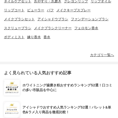
ネイルケアセット
爪やすり・爪磨き
クレヨンリップ
リップオイル
リップコート
ビューラー
パフ
メイクキープスプレー
メイクブラシセット
アイシャドウブラシ
ファンデーションブラシ
スクリューブラシ
メイクブラシクリーナー
フェロモン香水
ボディミスト
練り香水
香水
カテゴリ一覧へ
よく見られている人気おすすめ記事
ホワイトニング歯磨き粉おすすめランキング52選！口コミ
の多い市販品を中心に
アイシャドウおすすめ人気ランキング52選！パレット&単
色&ラメ入り商品を徹底比較！