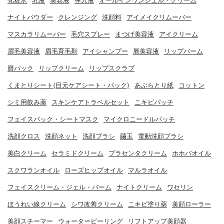
化粧水
乳液
美容液
導入液
オールインワンジェル・クリーム
ナイトパウダー
クレンジング
洗顔料
アイメイクリムーバー
マスカラリムーバー
毛穴スプレー
まつげ美容液
アイクリーム
眉毛美容液
眉毛育毛剤
アイシャンプー
唇美容液
リップバーム
唇パック
リップクリーム
リップスクラブ
くまとりシート(目元ケアシート・パック)
あぶらとり紙
コットン
シミ用飲み薬
スキンケアトラベルセット
ニキビパッチ
フェイスパック・シートマスク
マイクロニードルパッチ
洗顔クロス
洗顔ネット
洗顔ブラシ
繭玉
電動洗顔ブラシ
美白クリーム
セラミドクリーム
プラセンタクリーム
ホホバオイル
スクワランオイル
ローズヒップオイル
マルラオイル
フェイスクリーム・ジェル・バーム
ナイトクリーム
ワセリン
ほうれい線クリーム
シワ改善クリーム
ニキビ塗り薬
美顔ローラー
美顔スチーマー
ウォーターピーリング
リフトアップ美顔器