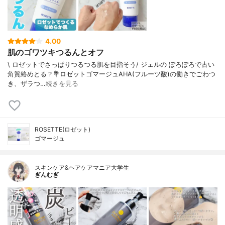
4.00
肌のゴワツキつるんとオフ
\ ロゼットでさっぱりつるつる肌を目指そう/⁡⁡ ジェルの ぽろぽろで古い
角質絡めとる？⁡⁡💐ロゼットゴマージュ⁡⁡AHA(フルーツ酸)の働きでごわつ
き、ザラつ…
続きを見る
ROSETTE(ロゼット)
ゴマージュ
スキンケア&ヘアケアマニア大学生
ぎんむぎ