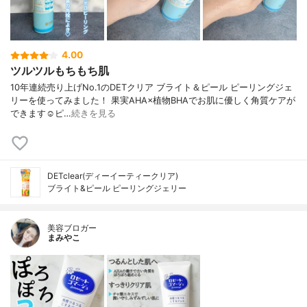
4.00
ツルツルもちもち肌
10年連続売り上げNo.1のDETクリア ブライト＆ピール ピーリングジェ
リーを使ってみました！ 果実AHA×植物BHAでお肌に優しく角質ケアが
できます☺︎︎ピ…
続きを見る
DETclear(ディーイーティークリア)
ブライト&ピール ピーリングジェリー
美容ブロガー
まみやこ