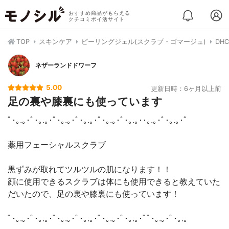
おすすめ商品がもらえる
クチコミポイ活サイト
TOP
スキンケア
ピーリングジェル(スクラブ・ゴマージュ)
DH
ネザーランドドワーフ
5.00
更新日時：6ヶ月以上前
足の裏や膝裏にも使っています
ﾟ･｡.｡･ﾟ･｡.｡･ﾟ･｡.｡･ﾟ･｡.｡･ﾟ･｡.｡･ﾟ･｡.｡･･｡.｡･ﾟ･｡.｡･ﾟ
薬用フェーシャルスクラブ
黒ずみが取れてツルツルの肌になります！！
顔に使用できるスクラブは体にも使用できると教えていた
だいたので、足の裏や膝裏にも使っています！
ﾟ･｡.｡･ﾟ･｡.｡･ﾟ･｡.｡･ﾟ･｡.｡･ﾟ･｡.｡･ﾟ･｡.｡･ﾟﾟ･｡.｡･ﾟ･｡.｡