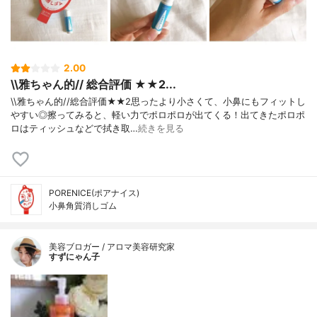
2.00
\\雅ちゃん的// 総合評価 ★★2...
\\雅ちゃん的//総合評価★★2思ったより小さくて、小鼻にもフィットし
やすい◎擦ってみると、軽い力でポロポロが出てくる！出てきたポロポ
ロはティッシュなどで拭き取…
続きを見る
PORENICE(ポアナイス)
小鼻角質消しゴム
美容ブロガー / アロマ美容研究家
すずにゃん子