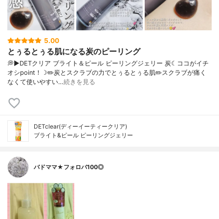
5.00
とぅるとぅる肌になる炭のピーリング
💭▶️DETクリア ブライト＆ピール ピーリングジェリー 炭☾ココがイチ
オシpoint！☽✏️炭とスクラブの力でとぅるとぅる肌✏️スクラブが痛く
なくて使いやすい…
続きを見る
DETclear(ディーイーティークリア)
ブライト&ピール ピーリングジェリー
バドママ★フォロバ100◎