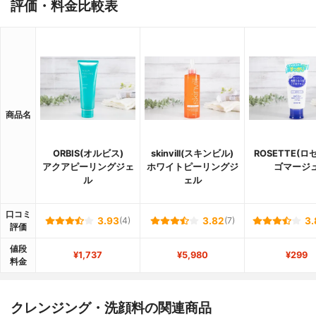
評価・料金比較表
商品名
ORBIS(オルビス)
skinvill(スキンビル)
ROSETTE(ロ
アクアピーリングジェ
ホワイトピーリングジ
ゴマージ
ル
ェル
口コミ
3.93
(4)
3.82
(7)
3.
評価
値段
¥1,737
¥5,980
¥299
料金
クレンジング・洗顔料の関連商品