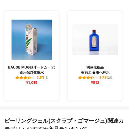
EAUDE MUGE(オードムーゲ)
明色化粧品
薬用保湿化粧水
美顔水 薬用化粧水
3.83
3.78
(8)
(21)
¥1,015
¥512
ピーリングジェル(スクラブ・ゴマージュ)関連カ