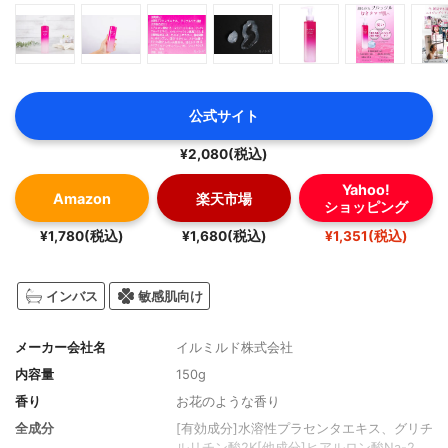
公式サイト
¥2,080(税込)
Yahoo!
Amazon
楽天市場
ショッピング
¥1,780(税込)
¥1,680(税込)
¥1,351(税込)
インバス
敏感肌向け
メーカー会社名
イルミルド株式会社
内容量
150g
香り
お花のような香り
全成分
[有効成分]水溶性プラセンタエキス、グリチ
ルリチン酸2K[他成分]ヒアルロン酸Na-2、