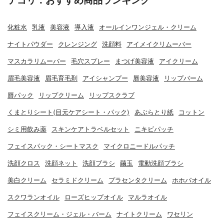
テゴリ：おすすめ商品ランキング
化粧水
乳液
美容液
導入液
オールインワンジェル・クリーム
ナイトパウダー
クレンジング
洗顔料
アイメイクリムーバー
マスカラリムーバー
毛穴スプレー
まつげ美容液
アイクリーム
眉毛美容液
眉毛育毛剤
アイシャンプー
唇美容液
リップバーム
唇パック
リップクリーム
リップスクラブ
くまとりシート(目元ケアシート・パック)
あぶらとり紙
コットン
シミ用飲み薬
スキンケアトラベルセット
ニキビパッチ
フェイスパック・シートマスク
マイクロニードルパッチ
洗顔クロス
洗顔ネット
洗顔ブラシ
繭玉
電動洗顔ブラシ
美白クリーム
セラミドクリーム
プラセンタクリーム
ホホバオイル
スクワランオイル
ローズヒップオイル
マルラオイル
フェイスクリーム・ジェル・バーム
ナイトクリーム
ワセリン