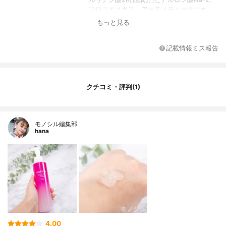
マロニエエキス、アーティチョークエキ
ス、シルバーナイン果実エキス、混合植物
もっと見る
抽出液-3 4、加茂ミラエキス-1、酵母多糖
体末、米デンプン、濃グリセリン、アクリ
ル酸・メタクリル酸アルキル共重合体、塩
記載情報ミス報告
化トリ POE（5）捨てアリルアンモニウ
ム、BG、フェノキシエタノール、香料
クチコミ・評判(1)
モノシル編集部
hana
4.00