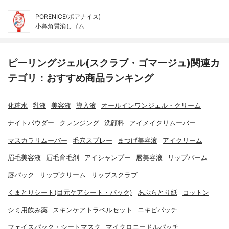
PORENICE(ポアナイス)
小鼻角質消しゴム
ピーリングジェル(スクラブ・ゴマージュ)関連カ
テゴリ：おすすめ商品ランキング
化粧水
乳液
美容液
導入液
オールインワンジェル・クリーム
ナイトパウダー
クレンジング
洗顔料
アイメイクリムーバー
マスカラリムーバー
毛穴スプレー
まつげ美容液
アイクリーム
眉毛美容液
眉毛育毛剤
アイシャンプー
唇美容液
リップバーム
唇パック
リップクリーム
リップスクラブ
くまとりシート(目元ケアシート・パック)
あぶらとり紙
コットン
シミ用飲み薬
スキンケアトラベルセット
ニキビパッチ
フェイスパック・シートマスク
マイクロニードルパッチ