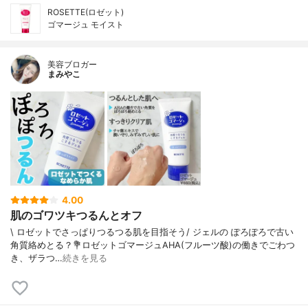
ROSETTE(ロゼット)
ゴマージュ モイスト
美容ブロガー
まみやこ
4.00
肌のゴワツキつるんとオフ
\ ロゼットでさっぱりつるつる肌を目指そう/⁡⁡ ジェルの ぽろぽろで古い
角質絡めとる？⁡⁡💐ロゼットゴマージュ⁡⁡AHA(フルーツ酸)の働きでごわつ
き、ザラつ…
続きを見る