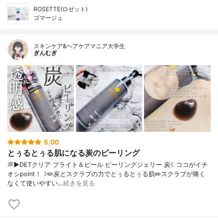
ROSETTE(ロゼット)
ゴマージュ
スキンケア&ヘアケアマニア大学生
ぎんむぎ
5.00
とぅるとぅる肌になる炭のピーリング
💭▶️DETクリア ブライト＆ピール ピーリングジェリー 炭☾ココがイチ
オシpoint！☽✏️炭とスクラブの力でとぅるとぅる肌✏️スクラブが痛く
なくて使いやすい…
続きを見る