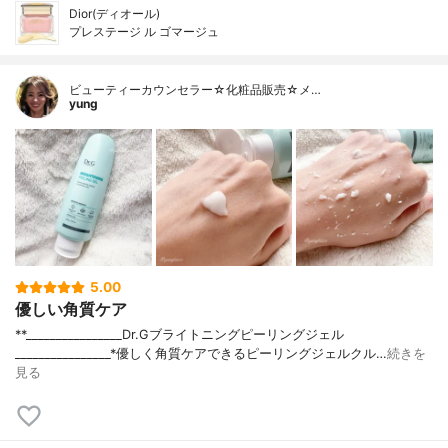
Dior(ディオール)
プレステージ ル ゴマージュ
ビューティーカウンセラー☆化粧品販売☆メ…
yung
5.00
優しい角質ケア
**________________⁡Dr.G⁡ブライトニングピーリングジェル
⁡________________⁡⁡⁡*優しく角質ケアできるピーリングジェルクル…
続きを
見る