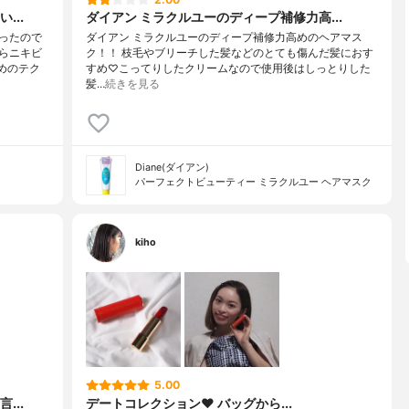
...
ダイアン ミラクルユーのディープ補修力高...
ったので
ダイアン ミラクルユーのディープ補修力高めのヘアマス
らニキビ
ク！！ 枝毛やブリーチした髪などのとても傷んだ髪におす
めのテク
すめ♡こってりしたクリームなので使用後はしっとりした
髪…
続きを見る
Diane(ダイアン)
パーフェクトビューティー ミラクルユー ヘアマスク
kiho
5.00
...
デートコレクション❤️ バッグから...