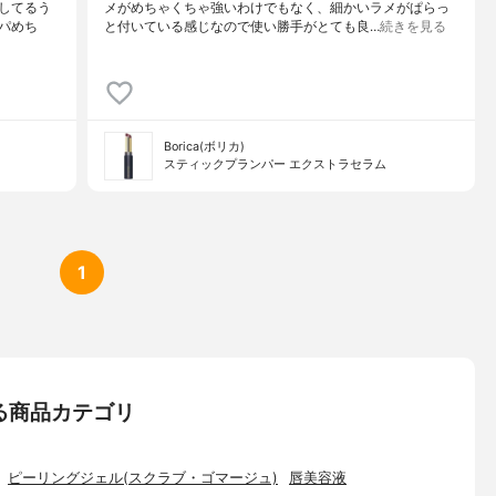
してるう
メがめちゃくちゃ強いわけでもなく、細かいラメがぱらっ
パめち
と付いている感じなので使い勝手がとても良…
続きを見る
Borica(ボリカ)
スティックプランパー エクストラセラム
1
いる商品カテゴリ
ピーリングジェル(スクラブ・ゴマージュ)
唇美容液