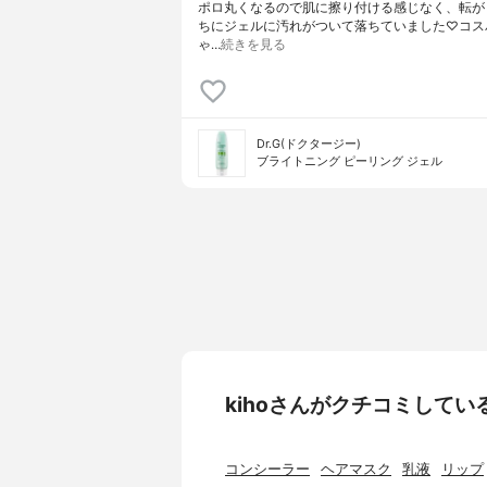
ポロ丸くなるので肌に擦り付ける感じなく、転が
ちにジェルに汚れがついて落ちていました♡コス
ゃ…
続きを見る
Dr.G(ドクタージー)
ブライトニング ピーリング ジェル
kihoさんがクチコミして
コンシーラー
ヘアマスク
乳液
リップ