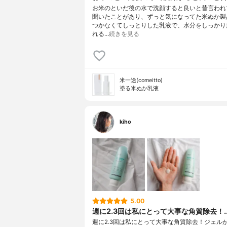
お米のといだ後の水で洗顔すると良いと昔言われ
聞いたことがあり、ずっと気になってた米ぬか製
つかなくてしっとりした乳液で、水分をしっかり
れる…
続きを見る
米一途(comeitto)
塗る米ぬか乳液
kiho
5.00
週に2.3回は私にとって大事な角質除去！..
週に2.3回は私にとって大事な角質除去！ジェル