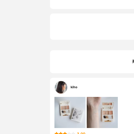
kiho
3.00