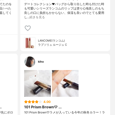
てたのを
デートコレクション❤️バッグから取り出した時も付けた時
品✨べた
も可愛いシリーズランコムのリップは塗り心地良しのもち
蓋してく
良しの口に負担もかからない、保湿も良いのでとても愛用
し…
続きを見る
LANCOME(ランコム)
ラプソリュ ルージュ C
kiho
4.00
.
101 Prism Brown♡ ...
が先にポロ
101 Prism Brown♡ラメが入っている今年の秋冬カラー！ラ