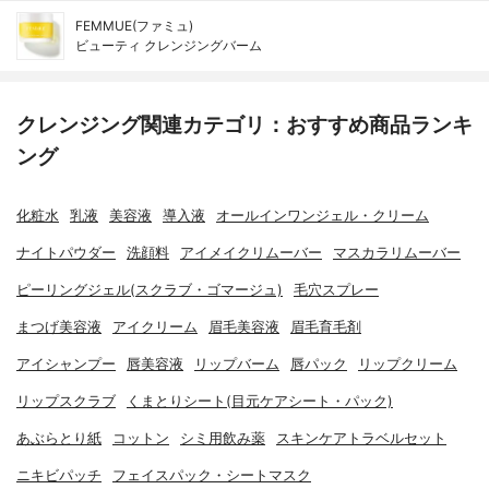
FEMMUE(ファミュ)
ビューティ クレンジングバーム
クレンジング関連カテゴリ：おすすめ商品ランキ
ング
化粧水
乳液
美容液
導入液
オールインワンジェル・クリーム
ナイトパウダー
洗顔料
アイメイクリムーバー
マスカラリムーバー
ピーリングジェル(スクラブ・ゴマージュ)
毛穴スプレー
まつげ美容液
アイクリーム
眉毛美容液
眉毛育毛剤
アイシャンプー
唇美容液
リップバーム
唇パック
リップクリーム
リップスクラブ
くまとりシート(目元ケアシート・パック)
あぶらとり紙
コットン
シミ用飲み薬
スキンケアトラベルセット
ニキビパッチ
フェイスパック・シートマスク