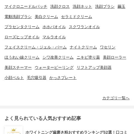
マイクロニードルパッチ
洗顔クロス
洗顔ネット
洗顔ブラシ
繭玉
電動洗顔ブラシ
美白クリーム
セラミドクリーム
プラセンタクリーム
ホホバオイル
スクワランオイル
ローズヒップオイル
マルラオイル
フェイスクリーム・ジェル・バーム
ナイトクリーム
ワセリン
ほうれい線クリーム
シワ改善クリーム
ニキビ塗り薬
美顔ローラー
美顔スチーマー
ウォーターピーリング
リフトアップ美顔器
小顔ベルト
毛穴吸引器
かっさプレート
カテゴリ一覧へ
よく見られている人気おすすめ記事
ホワイトニング歯磨き粉おすすめランキング52選！口コミ