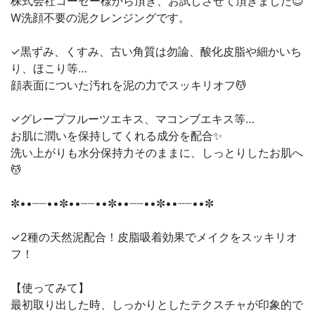
株式会社コーセー様から頂き、お試しさせて頂きました😌
W洗顔不要の泥クレンジングです。
✓黒ずみ、くすみ、古い角質は勿論、酸化皮脂や細かいち
り、ほこり等…
顔表面についた汚れを泥の力でスッキリオフ💆
✓グレープフルーツエキス、マコンブエキス等…
お肌に潤いを保持してくれる成分を配合✨
洗い上がりも水分保持力そのままに、しっとりしたお肌へ
💆
✼••┈┈••✼••┈┈••✼••┈┈••✼••┈┈••✼
✓2種の天然泥配合！皮脂吸着効果でメイクをスッキリオ
フ！
【使ってみて】
最初取り出した時、しっかりとしたテクスチャが印象的で