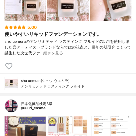
5.00
使いやすいリキッドファンデーションです。
shu uemuraのアンリミテッド ラスティング フルイドの574を使用しま
した😊アーティストブランドならではの視点と、長年の肌研究によって
誕生した次世代ファ…
続きを見る
shu uemura(シュウ ウエムラ)
アンリミテッド ラスティング フルイド
日本化粧品検定3級
yuuuri_cosme