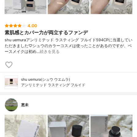
4.00
素肌感とカバー力が両立するファンデ
shu uemuraアンリミテッド ラスティング フルイド594CPに当選してい
ただきました♡シュウのカラーコスメは使ったことがあるのですが、ベ
ースメイクは初め…
続きを見る
shu uemura(シュウ ウエムラ)
アンリミテッド ラスティング フルイド
恵未