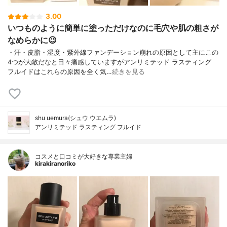
3.00
いつものように簡単に塗っただけなのに毛穴や肌の粗さが
なめらかに😉
・汗・皮脂・湿度・紫外線ファンデーション崩れの原因として主にこの
4つが大敵だなと日々痛感していますがアンリミテッド ラスティング
フルイドはこれらの原因を全く気…
続きを見る
shu uemura(シュウ ウエムラ)
アンリミテッド ラスティング フルイド
コスメと口コミが大好きな専業主婦
kirakiranoriko