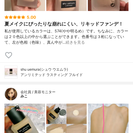
5.00
夏メイクにぴったりな崩れにくい、リキッドファンデ！
私が使用しているカラーは、574(やや明るめ）です。ちなみに、カラー
は２０色以上の中から選ぶことができます。色番号は３桁になってい
て、左が色相（色味）、真ん中が…
続きを見る
shu uemura(シュウ ウエムラ)
アンリミテッド ラスティング フルイド
会社員 / 美容モニター
みこ