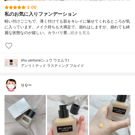
5.00
私のお気に入りファンデーション
軽い付けごごちで、薄く付けても肌をキレイに魅せてくれるところが気
に入っています。メイク持ちも大満足で、崩れはしますが、崩れても綺
麗な状態なのが嬉しい。カラバリ豊…
続きを見る
shu uemura(シュウ ウエムラ)
アンリミテッド ラスティング フルイド
りりー