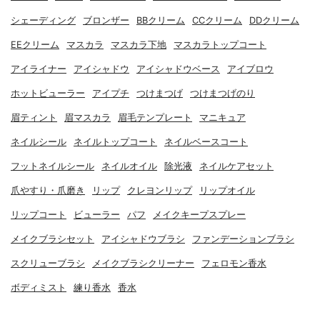
シェーディング
ブロンザー
BBクリーム
CCクリーム
DDクリーム
EEクリーム
マスカラ
マスカラ下地
マスカラトップコート
アイライナー
アイシャドウ
アイシャドウベース
アイブロウ
ホットビューラー
アイプチ
つけまつげ
つけまつげのり
眉ティント
眉マスカラ
眉毛テンプレート
マニキュア
ネイルシール
ネイルトップコート
ネイルベースコート
フットネイルシール
ネイルオイル
除光液
ネイルケアセット
爪やすり・爪磨き
リップ
クレヨンリップ
リップオイル
リップコート
ビューラー
パフ
メイクキープスプレー
メイクブラシセット
アイシャドウブラシ
ファンデーションブラシ
スクリューブラシ
メイクブラシクリーナー
フェロモン香水
ボディミスト
練り香水
香水