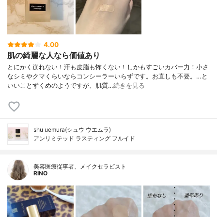
4.00
肌の綺麗な人なら価値あり
とにかく崩れない！汗も皮脂も怖くない！しかもすごいカバー力！小さ
なシミやクマくらいならコンシーラーいらずです。お直しも不要。…と
いいことずくめのようですが、肌質…
続きを見る
shu uemura(シュウ ウエムラ)
アンリミテッド ラスティング フルイド
美容医療従事者、メイクセラピスト
RINO