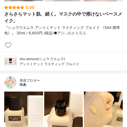
5.00
さらさらマット肌、続く。マスクの中で溶けないベースメ
イク。
『シュウウエムラ アンリミテッド ラスティング フルイド 《564 標準
色》』 35ml／6,600円 (税込)●アジ…
続きを見る
shu uemura(シュウ ウエムラ)
アンリミテッド ラスティング フルイド
美容ブロガー
ゆあ