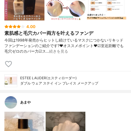
4.00
素肌感と毛穴カバー両方を叶えるファンデ
今回は1998年発売からヒットし続けているマスクにつかないリキッド
ファンデーションのご紹介です?❤︎オススメポイント❤︎☑︎至近距離でも
毛穴ゼロのカバー力☑︎ス…
続きを見る
ESTEE LAUDER(エスティローダー)
ダブル ウェア ステイ イン プレイス メークアップ
あまや