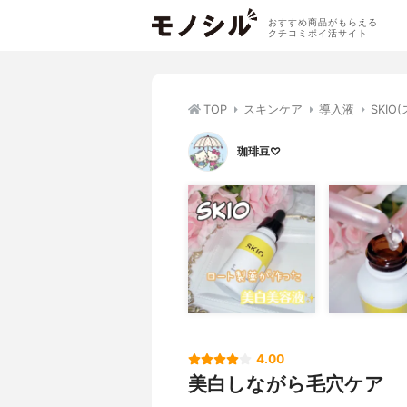
おすすめ商品がもらえる
クチコミポイ活サイト
TOP
スキンケア
導入液
SKI
珈琲豆♡
4.00
美白しながら毛穴ケア