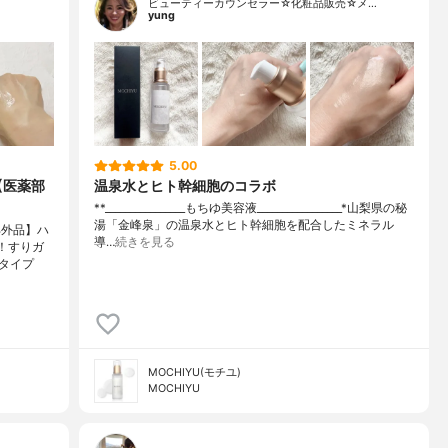
ビューティーカウンセラー☆化粧品販売☆メ…
yung
5.00
【医薬部
温泉水とヒト幹細胞のコラボ
**⁡________________⁡もちゆ⁡美容液⁡_________________⁡⁡⁡*山梨県の秘
湯「金峰泉」の温泉水とヒト幹細胞を配合したミネラル
部外品】ハ
導…
続きを見る
！すりガ
タイプ
MOCHIYU(モチユ)
MOCHIYU