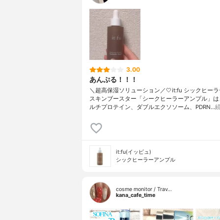
3.00
あんぷる！！！
＼超高保湿ソリューション／🤍it:fu シックヒーラ
スキンブースター「シークヒーラーアンプル」は
ルチプロテイン、ダブルエクソソーム、PDRN…
it:fu(イッピュ)
シックヒーラーアンプル
cosme monitor / Trav…
kana_cafe_time