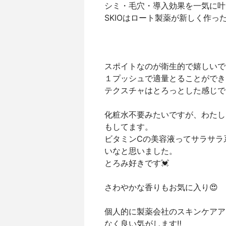
シミ・毛穴・導入効果を一気に叶
SKIOはロート製薬が新しく作っ
スポイトなのが衛生的で嬉しいで
１プッシュで適量とることができ
テクスチャはとろっとした感じで
化粧水不要みたいですが、わたし
もしてます。
ビタミンCの美容液ってサラサラ
いなと思いました。
とろみ好きです💓
さわやかな香りもお気に入り😍
個人的に製薬会社のスキンケアア
なく良い気がします‼️