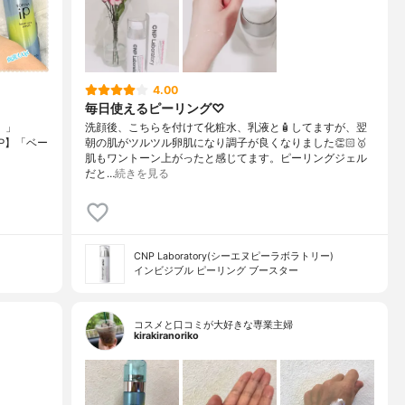
4.00
毎日使えるピーリング♡
）」
洗顔後、こちらを付けて化粧水、乳液と🧴してますが、翌
 iP】「ベー
朝の肌がツルツル卵肌になり調子が良くなりました👏🏻🥇
肌もワントーン上がったと感じてます。ピーリングジェル
だと…
続きを見る
CNP Laboratory(シーエヌピーラボラトリー)
インビジブル ピーリング ブースター
コスメと口コミが大好きな専業主婦
kirakiranoriko