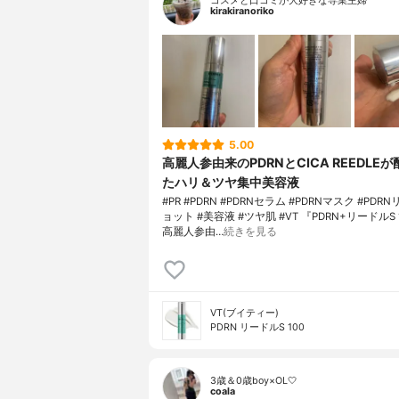
コスメと口コミが大好きな専業主婦
kirakiranoriko
5.00
高麗人参由来のPDRNとCICA REEDLE
たハリ＆ツヤ集中美容液
#PR #PDRN #PDRNセラム #PDRNマスク #PD
ョット #美容液 #ツヤ肌 #VT 『PDRN+リードルS
高麗人参由…
続きを見る
VT(ブイティー)
PDRN リードルS 100
3歳＆0歳boy×OL🤍
coala