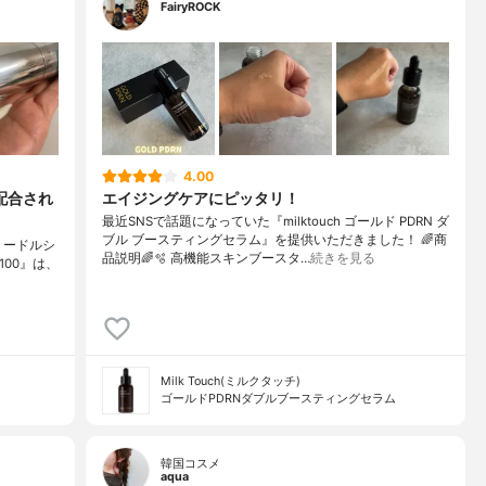
FairyROCK
4.00
が配合され
エイジングケアにピッタリ！
最近SNSで話題になっていた『milktouch ゴールド PDRN ダ
ブル ブースティングセラム』を提供いただきました！ 🌈商
RNリードルシ
品説明🌈🫧 高機能スキンブースタ…
続きを見る
 100』は、
Milk Touch(ミルクタッチ)
ゴールドPDRNダブルブースティングセラム
韓国コスメ
aqua