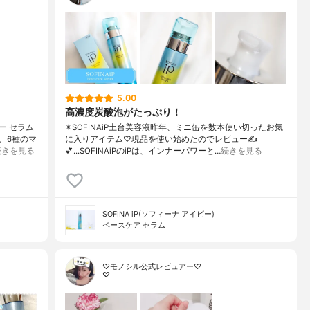
5.00
高濃度炭酸泡がたっぷり！
ー セラム
✴︎SOFINAiP土台美容液昨年、ミニ缶を数本使い切ったお気
、6種のマ
に入りアイテム♡現品を使い始めたのでレビュー✍️
続きを見る
💕...SOFINAiPのiPは、インナーパワーと…
続きを見る
SOFINA iP(ソフィーナ アイピー)
ベースケア セラム
♡モノシル公式レビュアー♡
♡