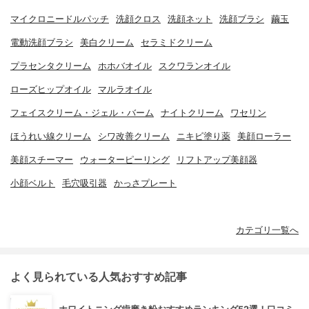
マイクロニードルパッチ
洗顔クロス
洗顔ネット
洗顔ブラシ
繭玉
電動洗顔ブラシ
美白クリーム
セラミドクリーム
プラセンタクリーム
ホホバオイル
スクワランオイル
ローズヒップオイル
マルラオイル
フェイスクリーム・ジェル・バーム
ナイトクリーム
ワセリン
ほうれい線クリーム
シワ改善クリーム
ニキビ塗り薬
美顔ローラー
美顔スチーマー
ウォーターピーリング
リフトアップ美顔器
小顔ベルト
毛穴吸引器
かっさプレート
カテゴリ一覧へ
よく見られている人気おすすめ記事