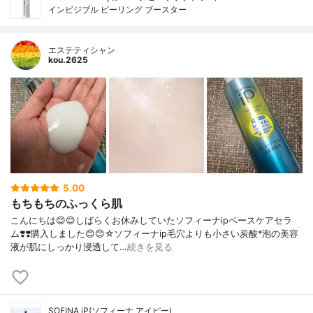
インビジブル ピーリング ブースター
エステティシャン
kou.2625
5.00
もちもちのふっくら肌
こんにちは😊😊しばらくお休みしていたソフィーナipベースケアセラ
ム❣️❣️購入しました😊😊☆ソフィーナip毛穴よりも小さい炭酸*泡の美容
液が肌にしっかり浸透して…
続きを見る
SOFINA iP(ソフィーナ アイピー)