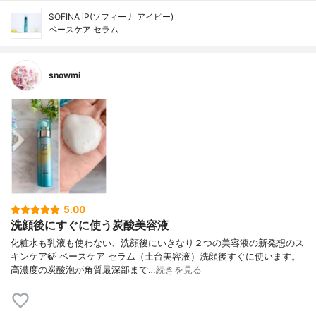
SOFINA iP(ソフィーナ アイピー)
ベースケア セラム
snowmi
5.00
洗顔後にすぐに使う炭酸美容液
化粧水も乳液も使わない、洗顔後にいきなり２つの美容液の新発想のス
キンケア🍃 ベースケア セラム（土台美容液）洗顔後すぐに使います。
高濃度の炭酸泡が角質最深部まで…
続きを見る