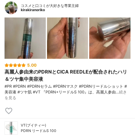
コスメと口コミが大好きな専業主婦
kirakiranoriko
5.00
高麗人参由来のPDRNとCICA REEDLEが配合されたハリ
＆ツヤ集中美容液
#PR #PDRN #PDRNセラム #PDRNマスク #PDRNリードルショット #
美容液 #ツヤ肌 #VT 『PDRN+リードルS 100』は、高麗人参由…
続き
を見る
VT(ブイティー)
PDRN リードルS 100