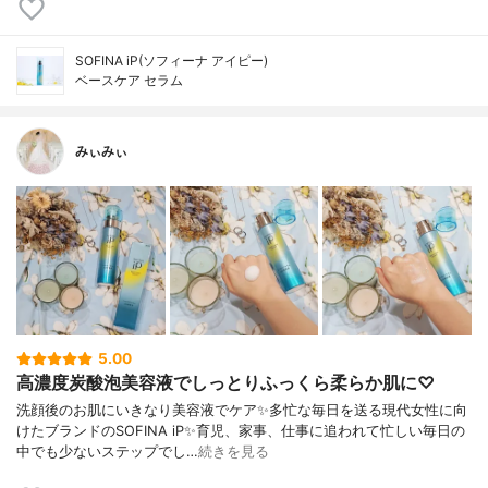
SOFINA iP(ソフィーナ アイピー)
ベースケア セラム
みぃみぃ
5.00
高濃度炭酸泡美容液でしっとりふっくら柔らか肌に♡
洗顔後のお肌にいきなり美容液でケア✨多忙な毎日を送る現代女性に向
けたブランドのSOFINA iP✨育児、家事、仕事に追われて忙しい毎日の
中でも少ないステップでし…
続きを見る