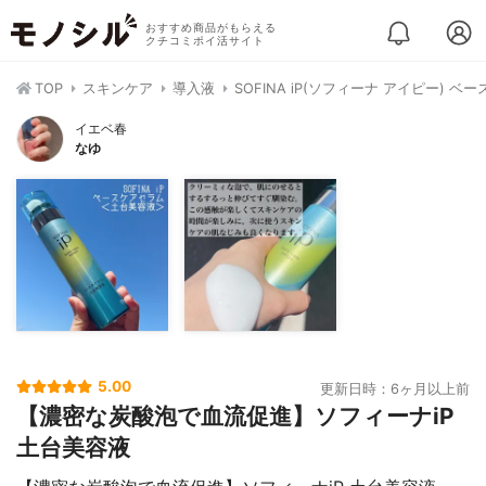
おすすめ商品がもらえる
クチコミポイ活サイト
TOP
スキンケア
導入液
SOFINA iP(ソフィーナ アイピー) ベ
イエベ春
なゆ
5.00
更新日時：6ヶ月以上前
【濃密な炭酸泡で血流促進】ソフィーナiP
土台美容液