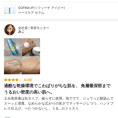
SOFINA iP(ソフィーナ アイピー)
ベースケア セラム
会社員 / 美容モニター
みこ
4.00
過酷な乾燥環境でこわばりがちな肌を、 角層最深部まで
うるおい密度の高い肌へ。
土台美容液は缶タイプ。振らずに使用。泡ででて、ジュワっと馴染んで
スーッと浸透。なめらかな広がりの良さでマッサージしつつ、ハンドプ
レス仕上げ。べたつかないし、うる…
続きを見る