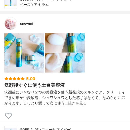
ベースケア セラム
snowmi
5.00
洗顔後すぐに使う土台美容液
洗顔後にいきなり２つの美容液を使う新発想のスキンケア。クリーミィ
できめ細かい炭酸泡。シュワシュワとした感じはなくて、なめらかに広
がります。しっとり潤って次に使う…
続きを見る
SOFINA iP(ソフィーナ アイピー)