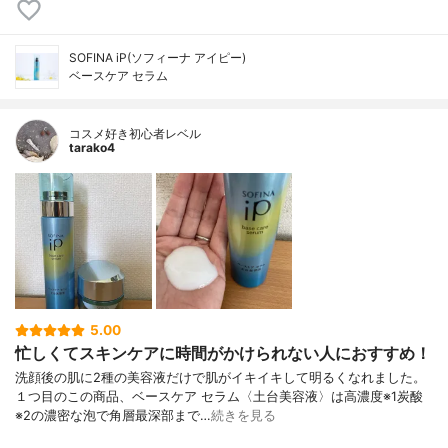
SOFINA iP(ソフィーナ アイピー)
ベースケア セラム
コスメ好き初心者レベル
tarako4
5.00
忙しくてスキンケアに時間がかけられない人におすすめ！
洗顔後の肌に2種の美容液だけで肌がイキイキして明るくなれました。
１つ目のこの商品、ベースケア セラム〈土台美容液〉は高濃度※1炭酸
※2の濃密な泡で角層最深部まで…
続きを見る