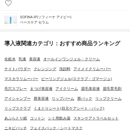
SOFINA iP(ソフィーナ アイピー)
ベースケア セラム
導入液関連カテゴリ：おすすめ商品ランキング
化粧水
乳液
美容液
オールインワンジェル・クリーム
ナイトパウダー
クレンジング
洗顔料
アイメイクリムーバー
マスカラリムーバー
ピーリングジェル(スクラブ・ゴマージュ)
毛穴スプレー
まつげ美容液
アイクリーム
眉毛美容液
眉毛育毛剤
アイシャンプー
唇美容液
リップバーム
唇パック
リップクリーム
リップスクラブ
くまとりシート(目元ケアシート・パック)
あぶらとり紙
コットン
シミ用飲み薬
スキンケアトラベルセット
ニキビパッチ
フェイスパック・シートマスク