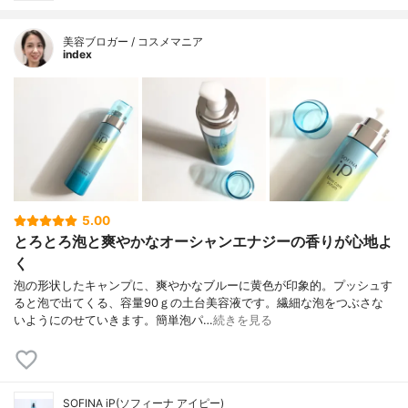
美容ブロガー / コスメマニア
index
5.00
とろとろ泡と爽やかなオーシャンエナジーの香りが心地よ
く
泡の形状したキャンプに、爽やかなブルーに黄色が印象的。プッシュす
ると泡で出てくる、容量90ｇの土台美容液です。繊細な泡をつぶさな
いようにのせていきます。簡単泡パ…
続きを見る
SOFINA iP(ソフィーナ アイピー)