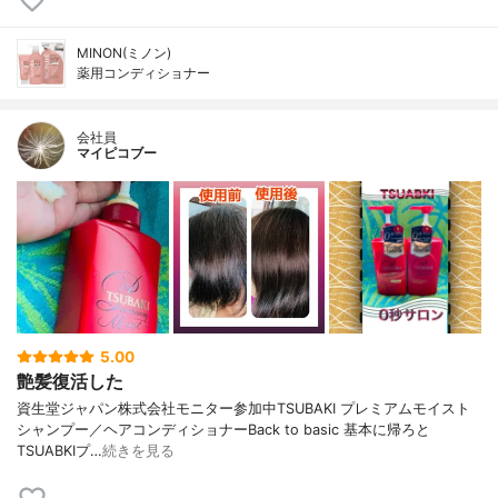
MINON(ミノン)
薬用コンディショナー
会社員
マイピコブー
5.00
艶髪復活した
資生堂ジャパン株式会社モニター参加中TSUBAKI プレミアムモイスト
シャンプー／ヘアコンディショナーBack to basic 基本に帰ろと
TSUABKIプ…
続きを見る