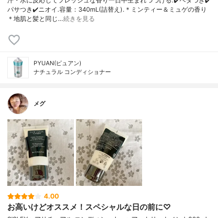
汗・水に反応してフレッシュな香り一日中生まれつづける.✔️ベタつき✔️
パサつき✔️ニオイ.容量：340mL(詰替え).＊ミンティー＆ミュゲの香り
＊地肌と髪と同じ…
続きを見る
PYUAN(ピュアン)
ナチュラル コンディショナー
メグ
4.00
お高いけどオススメ！スペシャルな日の前に♡