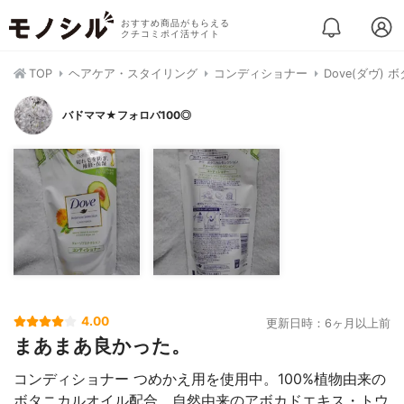
おすすめ商品がもらえる
クチコミポイ活サイト
TOP
ヘアケア・スタイリング
コンディショナー
Dove(ダヴ
バドママ★フォロバ100◎
4.00
更新日時：6ヶ月以上前
まあまあ良かった。
コンディショナー つめかえ用を使用中。100%植物由来の
ボタニカルオイル配合。自然由来のアボカドエキス・トウ