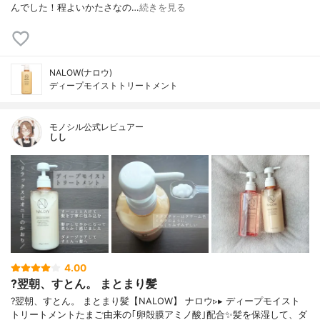
んでした！程よいかたさなの…
続きを見る
NALOW(ナロウ)
ディープモイストトリートメント
モノシル公式レビュアー
しし
4.00
?翌朝、すとん。 まとまり髪
?翌朝、すとん。 まとまり髪【NALOW】 ナロウ▹▸ ディープモイスト
トリートメントたまご由来の｢卵殻膜アミノ酸｣配合✨髪を保湿して、ダ