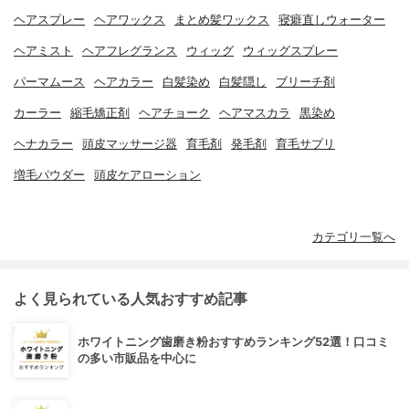
ヘアスプレー
ヘアワックス
まとめ髪ワックス
寝癖直しウォーター
ヘアミスト
ヘアフレグランス
ウィッグ
ウィッグスプレー
パーマムース
ヘアカラー
白髪染め
白髪隠し
ブリーチ剤
カーラー
縮毛矯正剤
ヘアチョーク
ヘアマスカラ
黒染め
ヘナカラー
頭皮マッサージ器
育毛剤
発毛剤
育毛サプリ
増毛パウダー
頭皮ケアローション
カテゴリ一覧へ
よく見られている人気おすすめ記事
ホワイトニング歯磨き粉おすすめランキング52選！口コミ
の多い市販品を中心に