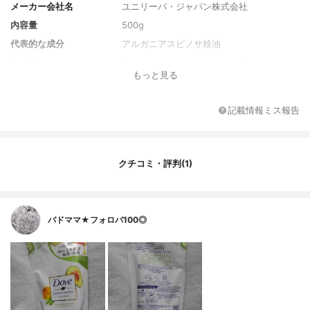
メーカー会社名
ユニリーバ・ジャパン株式会社
内容量
500g
代表的な成分
アルガニアスピノサ核油
全成分
水、ステアリルアルコール、グリセリン、
もっと見る
ジメチコノール、ベヘントリモニウムクロ
リド、アボカドエキス、トウキンセンカ花
エキス、アルガニアスピノサ核油、トレハ
記載情報ミス報告
ロース、加水分解ケラチン、DPG、パラフ
ィン、ドデシルベンゼンスルホン酸TEA、
ポロキサマー217、アモジメチコン、(C12-1
4)s-パレス-7、(C12-14)s-パレス-5、アル
クチコミ・評判(1)
ギニン、グルタミン酸、フェノキシエタノ
ール、PG、エトキシジグリコール、BG、乳
酸、グルコース、安息香酸Na、ブチルカル
バミン酸ヨウ化プロピニル、アスコルビン
バドママ★フォロバ100◎
酸、ソルビン酸K、EDTA-2Na、メチルイソ
チアゾリノン、メチルクロロイソチアゾリ
ノン、香料、カラメル