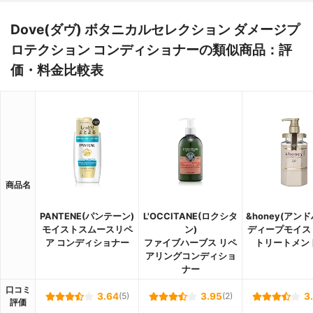
Dove(ダヴ) ボタニカルセレクション ダメージプ
ロテクション コンディショナーの類似商品：評
価・料金比較表
商品名
PANTENE(パンテーン)
L'OCCITANE(ロクシタ
&honey(アン
モイストスムースリペ
ン)
ディープモイス
ア コンディショナー
ファイブハーブス リペ
トリートメント
アリングコンディショ
ナー
口コミ
3.64
(5)
3.95
(2)
3
評価