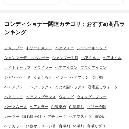
コンディショナー関連カテゴリ：おすすめ商品ラ
ンキング
シャンプー
トリートメント
ヘアマスク
シャワーキャップ
シャンプーディスペンサー
シャンプー手袋
ヘアミルク
ヘアオイル
ナイトキャップ
ドライヤー
ヘアアイロン
ブラシアイロン
シャワーヘッド
くるくるドライヤー
ヘアブラシ
つげ櫛
ヘアスプレー
ヘアワックス
まとめ髪ワックス
寝癖直しウォーター
ヘアミスト
ヘアフレグランス
ウィッグ
ウィッグスプレー
パーマムース
ヘアカラー
白髪染め
白髪隠し
ブリーチ剤
カーラー
縮毛矯正剤
ヘアチョーク
ヘアマスカラ
黒染め
ヘナカラー
頭皮マッサージ器
育毛剤
発毛剤
育毛サプリ