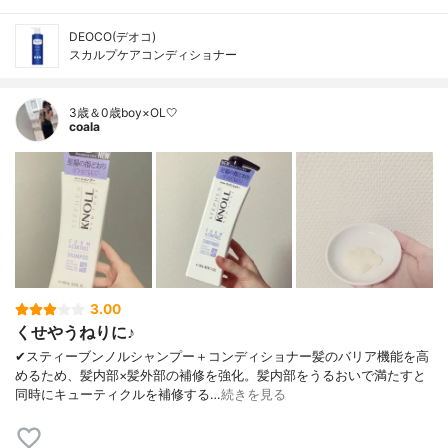
DEOCO(デオコ)
スカルプケアコンディショナー
3歳＆0歳boy×OL🤍
coala
3.00
くせやうねりに♪
✔︎スティーブンノルシャンプー＋コンディショナー髪のバリア機能を高
めるため、髪内部×髪外部の補修を強化。髪内部をうるおいで満たすと
同時にキューティクルを補修する…
続きを見る