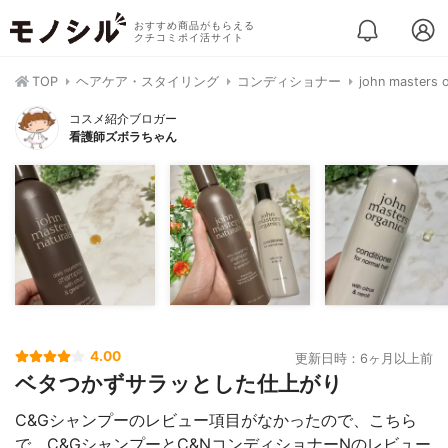
おすすめ商品がもらえる
クチコミポイ活サイト
TOP
ヘアケア・スタイリング
コンディショナー
john mast
コスメ紹介ブロガー
看護師ズボラちゃん
4.00
更新日時：6ヶ月以上前
ベタつかずサラッとした仕上がり
C&Gシャンプーのレビュー項目がなかったので、こちら
で、C&GシャンプーとC&NコンディショナーNのレビュー