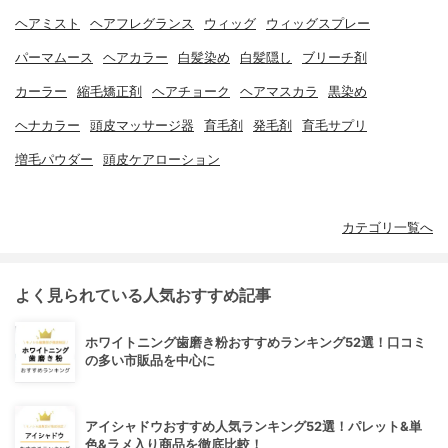
ヘアミスト
ヘアフレグランス
ウィッグ
ウィッグスプレー
パーマムース
ヘアカラー
白髪染め
白髪隠し
ブリーチ剤
カーラー
縮毛矯正剤
ヘアチョーク
ヘアマスカラ
黒染め
ヘナカラー
頭皮マッサージ器
育毛剤
発毛剤
育毛サプリ
増毛パウダー
頭皮ケアローション
カテゴリ一覧へ
よく見られている人気おすすめ記事
ホワイトニング歯磨き粉おすすめランキング52選！口コミ
の多い市販品を中心に
アイシャドウおすすめ人気ランキング52選！パレット&単
色&ラメ入り商品を徹底比較！