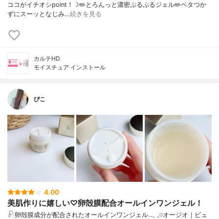
ココがイチオシpoint！☽✏️とろんっと濃密ぷるぷるジェル✏️ベタつか
ずにスーッとなじみ…
続きを見る
カルテHD
モイスチュア インストール
ぴこ
4.00
美肌作りに嬉しい♡卵殻膜配合オールインワンジェル！
𓍯卵殻膜成分が配合されたオールインワンジェル𓂃 𓈒𓏸オージオ｜ビュ