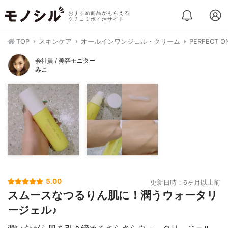
おすすめ商品がもらえる
クチコミポイ活サイト
TOP
スキンケア
オールインワンジェル・クリーム
PERFECT
会社員 / 美容モニター
みこ
5.00
更新日時：6ヶ月以上前
スムースなつるりん肌に！潤うウォータリ
ージェル♪