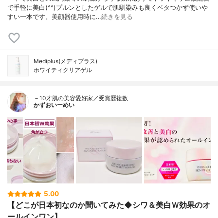
で手軽に美白(^^)プルンとしたゲルで肌馴染みも良くベタつかず使いや
すい一本です。美顔器使用時に…
続きを見る
Mediplus(メディプラス)
ホワイティクリアゲル
－10才肌の美容愛好家／受賞歴複数
かずおいーめい
5.00
【どこが日本初なのか聞いてみた◆シワ＆美白Ｗ効果のオ
ールインワン】