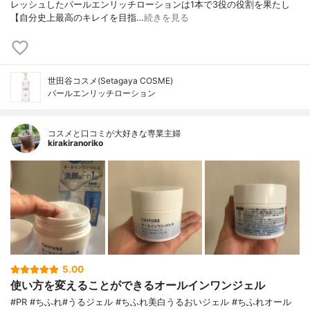
レッシュしたパールエンリッチローションは1本で3役の役割を果たし
【自分史上最高のキレイを目指…
続きを見る
世田谷コスメ(Setagaya COSME)
パールエンリッチローション
コスメと口コミが大好きな専業主婦
kirakiranoriko
5.00
使い方を変えることができるオールインワンジェル
#PR #ちふれ#うるジェル #ちふれ美白うるおいジェル #ちふれオール