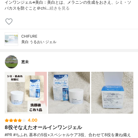
インワンジェル※美白：美白とは、メラニンの生成をおさえ、シミ・ソ
バカスを防ぐこと＠chi…
続きを見る
CHIFURE
美白 うるおい ジェル
恵未
4.00
8役そなえたオールインワンジェル
#PR #ちふれ 基本の5役+スペシャルケア3役、合わせて8役を兼ね備え