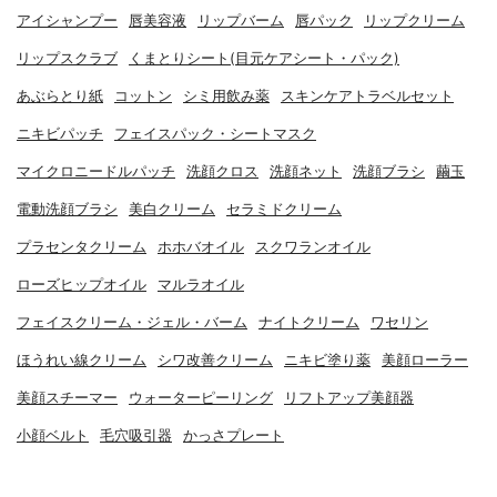
アイシャンプー
唇美容液
リップバーム
唇パック
リップクリーム
リップスクラブ
くまとりシート(目元ケアシート・パック)
あぶらとり紙
コットン
シミ用飲み薬
スキンケアトラベルセット
ニキビパッチ
フェイスパック・シートマスク
マイクロニードルパッチ
洗顔クロス
洗顔ネット
洗顔ブラシ
繭玉
電動洗顔ブラシ
美白クリーム
セラミドクリーム
プラセンタクリーム
ホホバオイル
スクワランオイル
ローズヒップオイル
マルラオイル
フェイスクリーム・ジェル・バーム
ナイトクリーム
ワセリン
ほうれい線クリーム
シワ改善クリーム
ニキビ塗り薬
美顔ローラー
美顔スチーマー
ウォーターピーリング
リフトアップ美顔器
小顔ベルト
毛穴吸引器
かっさプレート