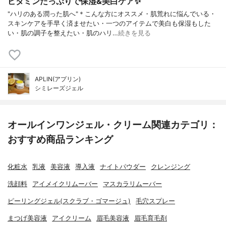
ビタミンたっぷりで保湿&美白ケア✨
"ハリのある潤った肌へ"＊こんな方にオススメ・肌荒れに悩んでいる・
スキンケアを手早く済ませたい・一つのアイテムで美白も保湿もした
い・肌の調子を整えたい・肌のハリ…
続きを見る
APLIN(アプリン)
シミレーズジェル
オールインワンジェル・クリーム関連カテゴリ：
おすすめ商品ランキング
化粧水
乳液
美容液
導入液
ナイトパウダー
クレンジング
洗顔料
アイメイクリムーバー
マスカラリムーバー
ピーリングジェル(スクラブ・ゴマージュ)
毛穴スプレー
まつげ美容液
アイクリーム
眉毛美容液
眉毛育毛剤