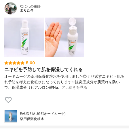
なにわの主婦
まりたそ
5.00
ニキビを予防して肌を保湿してくれる
オードムーゲの薬用保湿化粧水を使用しました😊くり返すニキビ・肌あ
れ予防を考えた化粧水になっております✨抗炎症成分が肌荒れを防い
で、保湿成分（ヒアルロン酸Na、ア…
続きを見る
EAUDE MUGE(オードムーゲ)
薬用保湿化粧水