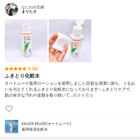
なにわの主婦
まりたそ
5.00
ふきとり化粧水
オードムーゲ薬用ローションを使用しました😊肌を清潔に保ち、うるお
いを与えてくれるふきとり化粧水になっております✨ふきとりケアで、
肌の余分な汚れや皮脂を取り除いて…
続きを見る
EAUDE MUGE(オードムーゲ)
薬用保湿化粧水