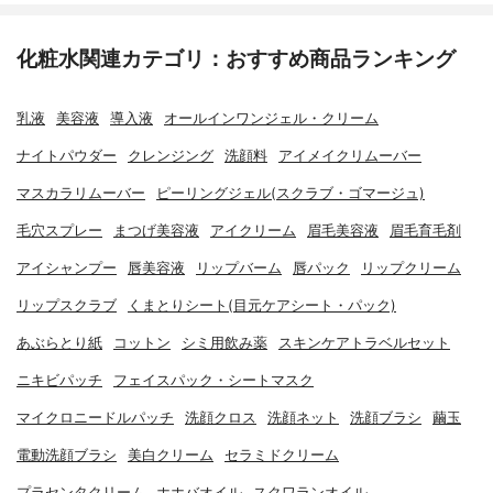
化粧水関連カテゴリ：おすすめ商品ランキング
乳液
美容液
導入液
オールインワンジェル・クリーム
ナイトパウダー
クレンジング
洗顔料
アイメイクリムーバー
マスカラリムーバー
ピーリングジェル(スクラブ・ゴマージュ)
毛穴スプレー
まつげ美容液
アイクリーム
眉毛美容液
眉毛育毛剤
アイシャンプー
唇美容液
リップバーム
唇パック
リップクリーム
リップスクラブ
くまとりシート(目元ケアシート・パック)
あぶらとり紙
コットン
シミ用飲み薬
スキンケアトラベルセット
ニキビパッチ
フェイスパック・シートマスク
マイクロニードルパッチ
洗顔クロス
洗顔ネット
洗顔ブラシ
繭玉
電動洗顔ブラシ
美白クリーム
セラミドクリーム
プラセンタクリーム
ホホバオイル
スクワランオイル