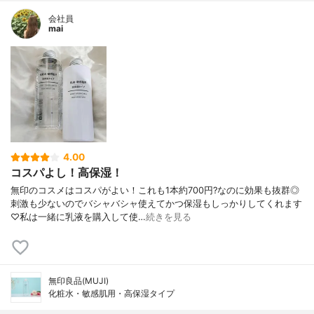
会社員
mai
4.00
コスパよし！高保湿！
無印のコスメはコスパがよい！これも1本約700円?なのに効果も抜群◎
刺激も少ないのでバシャバシャ使えてかつ保湿もしっかりしてくれます
♡私は一緒に乳液を購入して使…
続きを見る
無印良品(MUJI)
化粧水・敏感肌用・高保湿タイプ