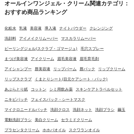
オールインワンジェル・クリーム関連カテゴリ：
おすすめ商品ランキング
化粧水
乳液
美容液
導入液
ナイトパウダー
クレンジング
洗顔料
アイメイクリムーバー
マスカラリムーバー
ピーリングジェル(スクラブ・ゴマージュ)
毛穴スプレー
まつげ美容液
アイクリーム
眉毛美容液
眉毛育毛剤
アイシャンプー
唇美容液
リップバーム
唇パック
リップクリーム
リップスクラブ
くまとりシート(目元ケアシート・パック)
あぶらとり紙
コットン
シミ用飲み薬
スキンケアトラベルセット
ニキビパッチ
フェイスパック・シートマスク
マイクロニードルパッチ
洗顔クロス
洗顔ネット
洗顔ブラシ
繭玉
電動洗顔ブラシ
美白クリーム
セラミドクリーム
プラセンタクリーム
ホホバオイル
スクワランオイル