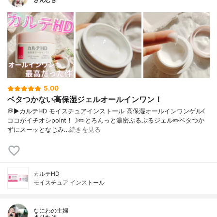
5.00
ベタつかない高保湿ジェルオールインワン！
💭▶️カルテHD モイスチュアインストール 高保湿オールインワンゲル☾
ココがイチオシpoint！☽✏️とろんっと濃密ぷるぷるジェル✏️ベタつか
ずにスーッとなじみ…
続きを見る
カルテHD
モイスチュア インストール
なにわの主婦