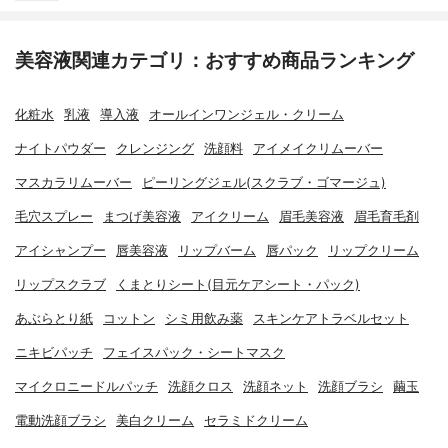
美容液関連カテゴリ：おすすめ商品ランキング
化粧水
乳液
導入液
オールインワンジェル・クリーム
ナイトパウダー
クレンジング
洗顔料
アイメイクリムーバー
マスカラリムーバー
ピーリングジェル(スクラブ・ゴマージュ)
毛穴スプレー
まつげ美容液
アイクリーム
眉毛美容液
眉毛育毛剤
アイシャンプー
唇美容液
リップバーム
唇パック
リップクリーム
リップスクラブ
くまとりシート(目元ケアシート・パック)
あぶらとり紙
コットン
シミ用飲み薬
スキンケアトラベルセット
ニキビパッチ
フェイスパック・シートマスク
マイクロニードルパッチ
洗顔クロス
洗顔ネット
洗顔ブラシ
繭玉
電動洗顔ブラシ
美白クリーム
セラミドクリーム