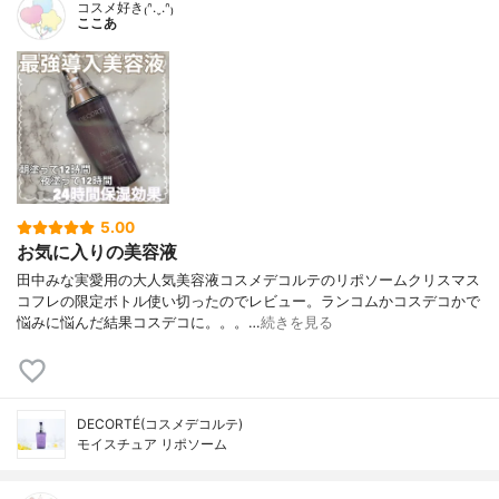
コスメ好き₍ᐢ.ˬ.ᐢ₎
ここあ
5.00
お気に入りの美容液
田中みな実愛用の大人気美容液コスメデコルテのリポソームクリスマス
コフレの限定ボトル使い切ったのでレビュー。ランコムかコスデコかで
悩みに悩んだ結果コスデコに。。。…
続きを見る
DECORTÉ(コスメデコルテ)
モイスチュア リポソーム