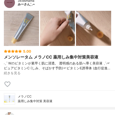
3kidsmama
みーさん¨̮⸝⋆
5.00
メンソレータム メラノCC 薬用しみ集中対策美容液
˗ˏˋ Wのビタミンが素早く肌に浸透。 透明感のある肌へ導く美容液 ˎˊ˗☞
ピュアビタミンC (しみ、そばかす予防)☞ビタミンE誘導体 (血行促進…
続きを見る
メラノCC
薬用しみ集中対策 美容液