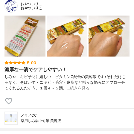
おやついりこ
おやついりこ
5.00
濃厚な一滴でケアしやすい！
しみやニキビ予防に嬉しい、ビタミンC配合の美容液です♪それだけじ
ゃなく、そばかす・ニキビ・毛穴・皮脂など様々な悩みにアプローチし
てくれるんだそう。１回４～５滴、…
続きを見る
メラノCC
薬用しみ集中対策 美容液