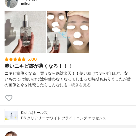
miku
5.00
赤いニキビ跡が薄くなる！！！
ニキビ跡薄くなる！買うなら絶対楽天！！使い続けて3〜4年ほど。安
いものでは無いので途中使わなくなってしまった時期もありましたが昔
の画像と今を比較したらこんなにも…
続きを見る
Kiehl’s(キールズ)
DS クリアリー ホワイト ブライトニング エッセンス