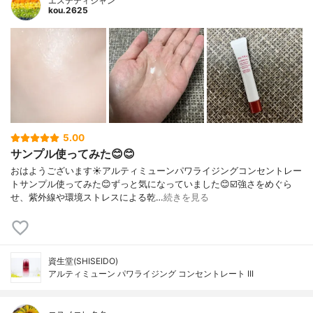
エステティシャン
kou.2625
5.00
サンプル使ってみた😊😊
おはようございます☀アルティミューンパワライジングコンセントレー
トサンプル使ってみた😊ずっと気になっていました😊☑️強さをめぐら
せ、紫外線や環境ストレスによる乾…
続きを見る
資生堂(SHISEIDO)
アルティミューン パワライジング コンセントレート III