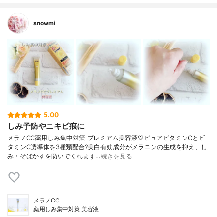
snowmi
5.00
しみ予防やニキビ痕に
メラノCC薬用しみ集中対策 プレミアム美容液♡ピュアビタミンCとビ
タミンC誘導体を3種類配合?美白有効成分がメラニンの生成を抑え、し
み・そばかすを防いでくれます…
続きを見る
メラノCC
薬用しみ集中対策 美容液