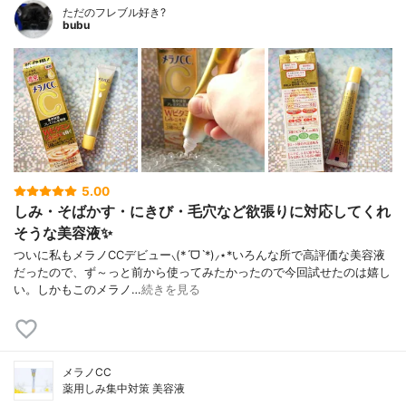
ただのフレブル好き?
bubu
5.00
しみ・そばかす・にきび・毛穴など欲張りに対応してくれ
そうな美容液✨
ついに私もメラノCCデビュー⸜(*ˊᗜˋ*)⸝⋆*いろんな所で高評価な美容液
だったので、ず～っと前から使ってみたかったので今回試せたのは嬉し
い。しかもこのメラノ…
続きを見る
メラノCC
薬用しみ集中対策 美容液