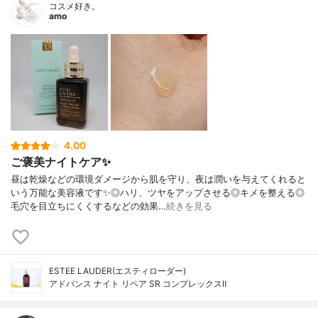
コスメ好き。
amo
4.00
ご褒美ナイトケア✨
昼は乾燥などの環境ダメージから肌を守り、夜は潤いを与えてくれると
いう万能な美容液です✨◎ハリ、ツヤをアップさせる◎キメを整える◎
毛穴を目立ちにくくするなどの効果…
続きを見る
ESTEE LAUDER(エスティローダー)
アドバンス ナイト リペア SR コンプレックスⅡ