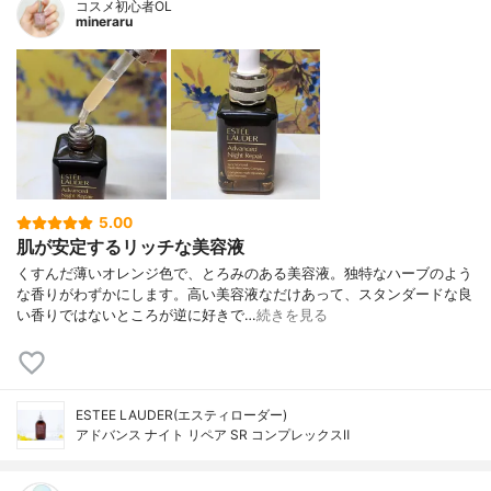
コスメ初心者OL
mineraru
5.00
肌が安定するリッチな美容液
くすんだ薄いオレンジ色で、とろみのある美容液。独特なハーブのよう
な香りがわずかにします。高い美容液なだけあって、スタンダードな良
い香りではないところが逆に好きで…
続きを見る
ESTEE LAUDER(エスティローダー)
アドバンス ナイト リペア SR コンプレックスⅡ