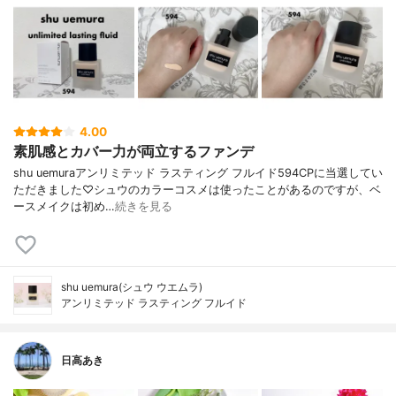
4.00
素肌感とカバー力が両立するファンデ
shu uemuraアンリミテッド ラスティング フルイド594CPに当選してい
ただきました♡シュウのカラーコスメは使ったことがあるのですが、ベ
ースメイクは初め…
続きを見る
shu uemura(シュウ ウエムラ)
アンリミテッド ラスティング フルイド
日高あき