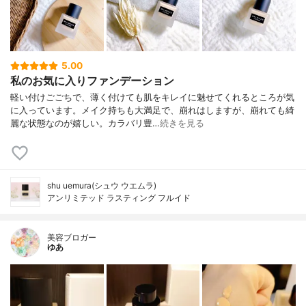
5.00
私のお気に入りファンデーション
軽い付けごごちで、薄く付けても肌をキレイに魅せてくれるところが気
に入っています。メイク持ちも大満足で、崩れはしますが、崩れても綺
麗な状態なのが嬉しい。カラバリ豊…
続きを見る
shu uemura(シュウ ウエムラ)
アンリミテッド ラスティング フルイド
美容ブロガー
ゆあ