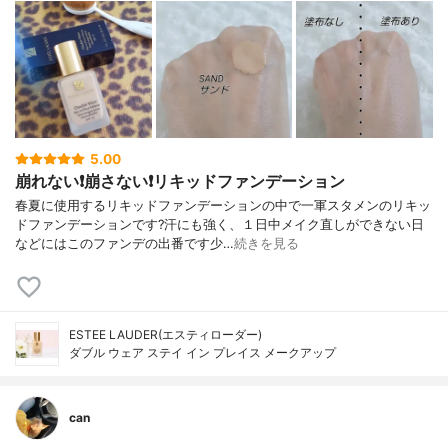
5.00
崩れない❗️崩さない❗️リキッドファンデーション
春夏に使用するリキッドファンデーションの中で一軍スタメンのリキッ
ドファンデーションです?汗にも強く、１日中メイク直しができない日
などにはこのファンデの出番です少…
続きを見る
ESTEE LAUDER(エスティローダー)
ダブル ウェア ステイ イン プレイス メークアップ
can