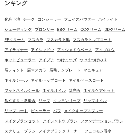
ンキング
化粧下地
チーク
コンシーラー
フェイスパウダー
ハイライト
シェーディング
ブロンザー
BBクリーム
CCクリーム
DDクリーム
EEクリーム
マスカラ
マスカラ下地
マスカラトップコート
アイライナー
アイシャドウ
アイシャドウベース
アイブロウ
ホットビューラー
アイプチ
つけまつげ
つけまつげのり
眉ティント
眉マスカラ
眉毛テンプレート
マニキュア
ネイルシール
ネイルトップコート
ネイルベースコート
フットネイルシール
ネイルオイル
除光液
ネイルケアセット
爪やすり・爪磨き
リップ
クレヨンリップ
リップオイル
リップコート
ビューラー
パフ
メイクキープスプレー
メイクブラシセット
アイシャドウブラシ
ファンデーションブラシ
スクリューブラシ
メイクブラシクリーナー
フェロモン香水