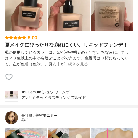
5.00
夏メイクにぴったりな崩れにくい、リキッドファンデ！
私が使用しているカラーは、574(やや明るめ）です。ちなみに、カラー
は２０色以上の中から選ぶことができます。色番号は３桁になってい
て、左が色相（色味）、真ん中が…
続きを見る
shu uemura(シュウ ウエムラ)
アンリミテッド ラスティング フルイド
会社員 / 美容モニター
みこ