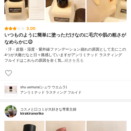
3.00
いつものように簡単に塗っただけなのに毛穴や肌の粗さが
なめらかに😉
・汗・皮脂・湿度・紫外線ファンデーション崩れの原因として主にこの
4つが大敵だなと日々痛感していますがアンリミテッド ラスティング
フルイドはこれらの原因を全く気…
続きを見る
shu uemura(シュウ ウエムラ)
アンリミテッド ラスティング フルイド
コスメと口コミが大好きな専業主婦
kirakiranoriko