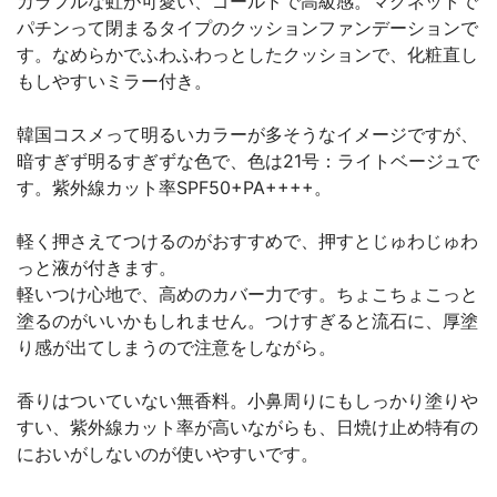
カラフルな虹が可愛い、ゴールドで高級感。マグネットで
パチンって閉まるタイプのクッションファンデーションで
す。なめらかでふわふわっとしたクッションで、化粧直し
もしやすいミラー付き。
韓国コスメって明るいカラーが多そうなイメージですが、
暗すぎず明るすぎずな色で、色は21号：ライトベージュで
す。紫外線カット率SPF50+PA++++。
軽く押さえてつけるのがおすすめで、押すとじゅわじゅわ
っと液が付きます。
軽いつけ心地で、高めのカバー力です。ちょこちょこっと
塗るのがいいかもしれません。つけすぎると流石に、厚塗
り感が出てしまうので注意をしながら。
香りはついていない無香料。小鼻周りにもしっかり塗りや
すい、紫外線カット率が高いながらも、日焼け止め特有の
においがしないのが使いやすいです。