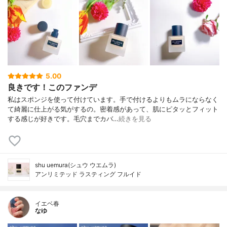
5.00
良きです！このファンデ
私はスポンジを使って付けています。手で付けるよりもムラにならなく
て綺麗に仕上がる気がするの。密着感があって、肌にピタッとフィット
する感じが好きです。毛穴までカバ…
続きを見る
shu uemura(シュウ ウエムラ)
アンリミテッド ラスティング フルイド
イエベ春
なゆ