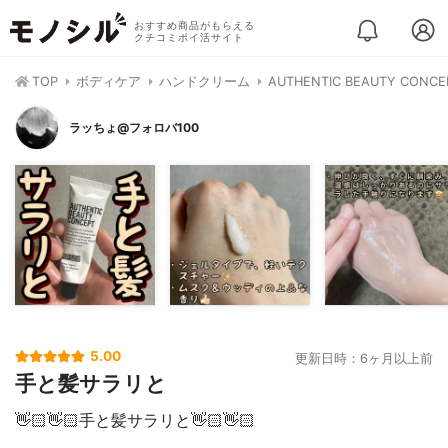
おすすめ商品がもらえる
クチコミポイ活サイト
TOP
ボディケア
ハンドクリーム
AUTHENTIC BEAUTY 
ラッちょ@フォロバ100
5.00
更新日時：6ヶ月以上前
手と髪サラリと
👋🏻👋🏻手と髪サラリと👋🏻👋🏻