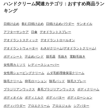
ハンドクリーム関連カテゴリ：おすすめ商品ラン
キング
日焼け止め
飲む日焼け止め
日焼け止めパウダー
サンオイル
アフターサンケア
日傘
デオドラントスプレー
デオドラントスティック
デオドラントロールオン
デオドラントウォーター
わきがクリーム(デオドラントクリーム)
ボディシート
汗止めバンド
脱毛器
毛抜き
電動毛抜き
女性用カミソリ
レディースシェーバー
女性用シェービングクリーム
ムダ毛処理後保湿クリーム
除毛クリーム
抑毛ローション
除毛パッド
除毛スプレー
ブラジリアンワックス
鼻毛ブラジリアンワックス
ボディクリーム
ボディオイル
ボディミルク
ボディバター
ボディローション
ボディパウダー
アロエクリーム
アロエジェル
シアバター