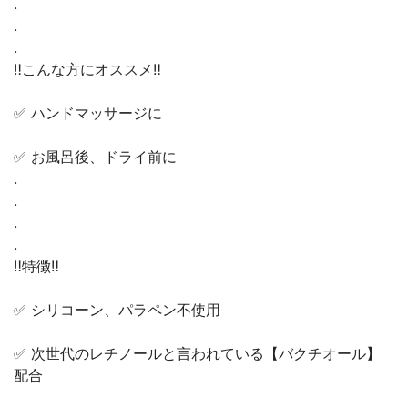
.
.
.
‼️こんな方にオススメ‼️
✅ ハンドマッサージに
✅ お風呂後、ドライ前に
.
.
.
.
‼️特徴‼️
✅ シリコーン、パラペン不使用
✅ 次世代のレチノールと言われている【バクチオール】
配合