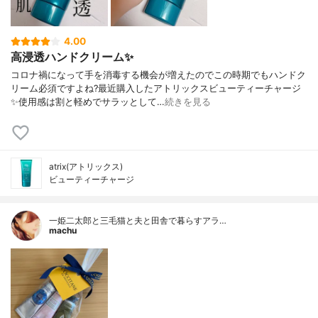
4.00
高浸透ハンドクリーム✨
コロナ禍になって手を消毒する機会が増えたのでこの時期でもハンドク
リーム必須ですよね?最近購入したアトリックスビューティーチャージ
✨使用感は割と軽めでサラッとして…
続きを見る
atrix(アトリックス)
ビューティーチャージ
一姫二太郎と三毛猫と夫と田舎で暮らすアラ…
machu