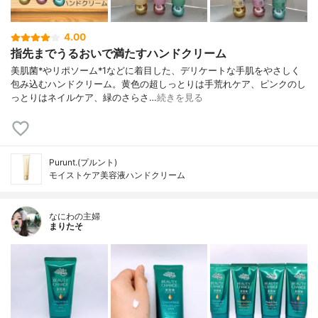
4.00
指先までうるおいで満たすハンドクリーム
美肌菌*やリポソーム*1などに着目した、デリケートな手肌をやさしく
包み込むハンドクリーム。黄色の超しっとりは手荒れケア、ピンクのし
っとりはネイルケア、緑のさらさ…
続きを見る
Purunt.(プルント)
モイストケア美容液ハンドクリーム
なにわの主婦
まりたそ