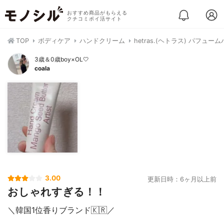
おすすめ商品がもらえる
クチコミポイ活サイト
TOP
ボディケア
ハンドクリーム
hetras.(ヘトラス) パフュ
3歳＆0歳boy×OL🤍
coala
3.00
更新日時：6ヶ月以上前
おしゃれすぎる！！
＼韓国1位香りブランド🇰🇷／