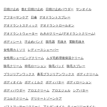
日焼け止め
飲む日焼け止め
日焼け止めパウダー
サンオイル
アフターサンケア
日傘
デオドラントスプレー
デオドラントスティック
デオドラントロールオン
デオドラントウォーター
わきがクリーム(デオドラントクリーム)
ボディシート
汗止めバンド
脱毛器
毛抜き
電動毛抜き
女性用カミソリ
レディースシェーバー
女性用シェービングクリーム
ムダ毛処理後保湿クリーム
除毛クリーム
抑毛ローション
除毛パッド
除毛スプレー
ブラジリアンワックス
鼻毛ブラジリアンワックス
ボディクリーム
ボディオイル
ボディミルク
ボディバター
ボディローション
ボディパウダー
アロエクリーム
アロエジェル
シアバター
デコルテクリーム
デリケートゾーンケア
バストマッサージクリーム
アルガンオイル
ティーツリーオイル