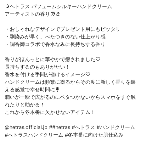
🥭ヘトラス パフュームシルキーハンドクリーム
アーティストの香り🧑‍🎨
・おしゃれなデザインでプレゼント用にもピッタリ
・馴染みが早く、べたつきのない仕上がり感
・調香師コラボで香水なみに長持ちする香り
香りがほんっとに華やかで癒されました♡
長持ちするのもありがたい！
香水を付ける手間が省けるイメージ♡
ハンドクリームは頻繁に塗るからその度に新しく香りを纏
える感覚で幸せ時間に💐
潤いが一瞬で広がるのにベタつかないからスマホをすぐ触
れたりと助かる！
これから冬本番に欠かせないアイテム！
@hetras.official.jp ##hetras #へトラス #ハンドクリーム
#へトラスハンドクリーム #冬本番に向けた肌仕込み