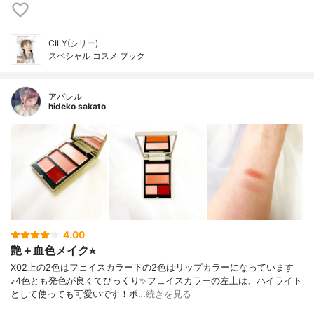
CILY(シリー)
スペシャル コスメ ブック
アパレル
hideko sakato
4.00
艶＋血色メイク⭐︎
X02上の2色はフェイスカラー下の2色はリップカラーになっています
♪4色とも発色が良くてびっくり✨フェイスカラーの左上は、ハイライト
として使っても可愛いです！ポ…
続きを見る