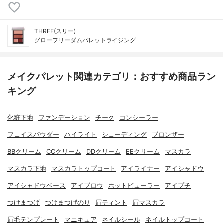
THREE(スリー)
グローフリーダムパレットライジング
メイクパレット関連カテゴリ：おすすめ商品ラン
キング
化粧下地
ファンデーション
チーク
コンシーラー
フェイスパウダー
ハイライト
シェーディング
ブロンザー
BBクリーム
CCクリーム
DDクリーム
EEクリーム
マスカラ
マスカラ下地
マスカラトップコート
アイライナー
アイシャドウ
アイシャドウベース
アイブロウ
ホットビューラー
アイプチ
つけまつげ
つけまつげのり
眉ティント
眉マスカラ
眉毛テンプレート
マニキュア
ネイルシール
ネイルトップコート