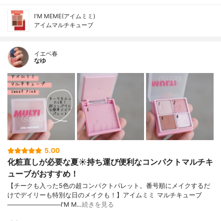
I'M MEME(アイムミミ)
アイムマルチキューブ
イエベ春
なゆ
5.00
化粧直しが必要な夏☀️持ち運び便利なコンパクトマルチキ
ューブがおすすめ！
【チークも入った5色の超コンパクトパレット。番号順にメイクするだ
けでデイリーも特別な日のメイクも！】アイムミミ マルチキューブ
────────────I'M M…
続きを見る