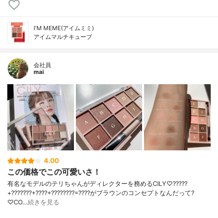
I'M MEME(アイムミミ)
アイムマルチキューブ
会社員
mai
4.00
この価格でこの可愛いさ！
有名なモデルのテリちゃんがディレクターを務めるCILY♡?????
+???????+????+????????=????がブラウンのコンセプトなんだって?
♡CO…
続きを見る