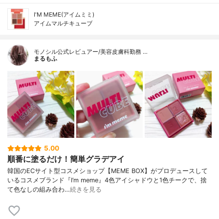
I'M MEME(アイムミミ)
アイムマルチキューブ
モノシル公式レビュアー/美容皮膚科勤務 …
まるもふ
5.00
順番に塗るだけ！簡単グラデアイ
韓国のECサイト型コスメショップ【MEME BOX】がプロデュースして
いるコスメブランド『I’m meme』4色アイシャドウと1色チークで、捨
て色なしの組み合わ…
続きを見る