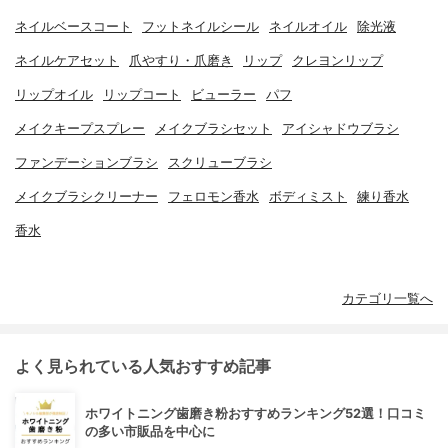
ネイルベースコート
フットネイルシール
ネイルオイル
除光液
ネイルケアセット
爪やすり・爪磨き
リップ
クレヨンリップ
リップオイル
リップコート
ビューラー
パフ
メイクキープスプレー
メイクブラシセット
アイシャドウブラシ
ファンデーションブラシ
スクリューブラシ
メイクブラシクリーナー
フェロモン香水
ボディミスト
練り香水
香水
カテゴリ一覧へ
よく見られている人気おすすめ記事
ホワイトニング歯磨き粉おすすめランキング52選！口コミ
の多い市販品を中心に