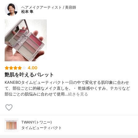
ヘアメイクアーティスト / 美容師
松本 隼
4.00
艶肌を叶えるパレット
KANEBOタイムビューティパクト一日の中で変化する肌印象に合わせ
て、部位ごとに的確なメイク直しを。・ 乾燥感やくすみ、テカりなど
部位ごとの肌悩みに合わせて使用…
続きを見る
TWANY(トワニー)
タイムビューティパクト