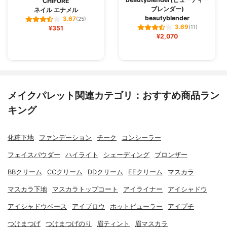
CHIFURE
ブレンダー)
ネイル エナメル
beautyblender
3.67
(25)
3.69
¥351
(11)
¥2,070
メイクパレット関連カテゴリ：おすすめ商品ラン
キング
化粧下地
ファンデーション
チーク
コンシーラー
フェイスパウダー
ハイライト
シェーディング
ブロンザー
BBクリーム
CCクリーム
DDクリーム
EEクリーム
マスカラ
マスカラ下地
マスカラトップコート
アイライナー
アイシャドウ
アイシャドウベース
アイブロウ
ホットビューラー
アイプチ
つけまつげ
つけまつげのり
眉ティント
眉マスカラ