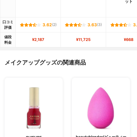
ット
口コミ
3.62
(2)
3.63
(3)
3
評価
値段
¥2,187
¥11,725
¥668
料金
メイクアップグッズの関連商品
beautyblender(ビューティー