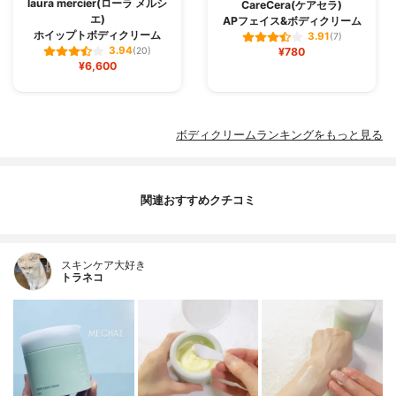
laura mercier(ローラ メルシ
CareCera(ケアセラ)
エ)
APフェイス&ボディクリーム
ホイップトボディクリーム
3.91
(7)
3.94
(20)
¥780
¥6,600
ボディクリームランキングをもっと見る
関連おすすめクチコミ
スキンケア大好き
トラネコ