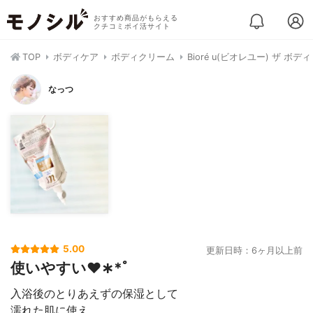
おすすめ商品がもらえる
クチコミポイ活サイト
TOP
ボディケア
ボディクリーム
Bioré u(ビオレユー) ザ 
なっつ
5.00
更新日時：6ヶ月以上前
使いやすい♥︎︎∗︎*ﾟ
入浴後のとりあえずの保湿として
濡れた肌に使え