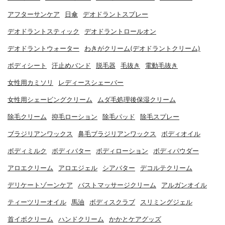
アフターサンケア
日傘
デオドラントスプレー
デオドラントスティック
デオドラントロールオン
デオドラントウォーター
わきがクリーム(デオドラントクリーム)
ボディシート
汗止めバンド
脱毛器
毛抜き
電動毛抜き
女性用カミソリ
レディースシェーバー
女性用シェービングクリーム
ムダ毛処理後保湿クリーム
除毛クリーム
抑毛ローション
除毛パッド
除毛スプレー
ブラジリアンワックス
鼻毛ブラジリアンワックス
ボディオイル
ボディミルク
ボディバター
ボディローション
ボディパウダー
アロエクリーム
アロエジェル
シアバター
デコルテクリーム
デリケートゾーンケア
バストマッサージクリーム
アルガンオイル
ティーツリーオイル
馬油
ボディスクラブ
スリミングジェル
首イボクリーム
ハンドクリーム
かかとケアグッズ