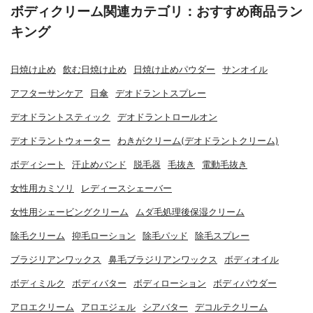
ボディクリーム関連カテゴリ：おすすめ商品ラン
キング
日焼け止め
飲む日焼け止め
日焼け止めパウダー
サンオイル
アフターサンケア
日傘
デオドラントスプレー
デオドラントスティック
デオドラントロールオン
デオドラントウォーター
わきがクリーム(デオドラントクリーム)
ボディシート
汗止めバンド
脱毛器
毛抜き
電動毛抜き
女性用カミソリ
レディースシェーバー
女性用シェービングクリーム
ムダ毛処理後保湿クリーム
除毛クリーム
抑毛ローション
除毛パッド
除毛スプレー
ブラジリアンワックス
鼻毛ブラジリアンワックス
ボディオイル
ボディミルク
ボディバター
ボディローション
ボディパウダー
アロエクリーム
アロエジェル
シアバター
デコルテクリーム