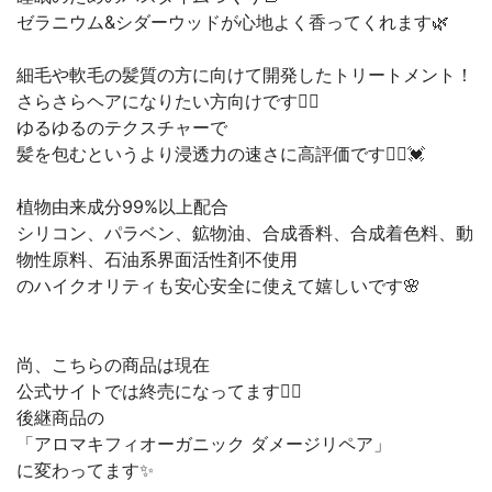
ゼラニウム&シダーウッドが心地よく香ってくれます🌿
細毛や軟毛の髪質の方に向けて開発したトリートメント！
さらさらヘアになりたい方向けです💇‍♀️
ゆるゆるのテクスチャーで
髪を包むというより浸透力の速さに高評価です🙆‍♀️💓
植物由来成分99%以上配合
シリコン、パラベン、鉱物油、合成香料、合成着色料、動
物性原料、石油系界面活性剤不使用
のハイクオリティも安心安全に使えて嬉しいです🌸
尚、こちらの商品は現在
公式サイトでは終売になってます🙅‍♀️
後継商品の
「アロマキフィオーガニック ダメージリペア」
に変わってます✨