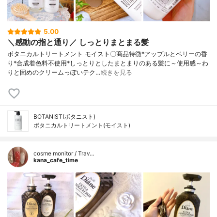
5.00
＼感動の指と通り／ しっとりまとまる髪
ボタニカルトリートメント モイスト〇商品特徴*アップルとベリーの香
り*合成着色料不使用*しっとりとしたまとまりのある髪に～使用感～わ
りと固めのクリームっぽいテク…
続きを見る
BOTANIST(ボタニスト)
ボタニカルトリートメント(モイスト)
cosme monitor / Trav…
kana_cafe_time