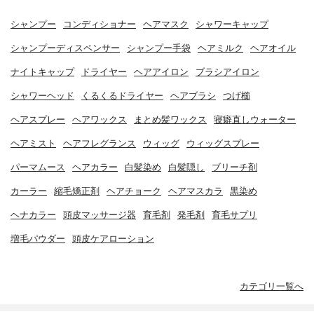
シャンプー
コンディショナー
ヘアマスク
シャワーキャップ
シャンプーディスペンサー
シャンプー手袋
ヘアミルク
ヘアオイル
ナイトキャップ
ドライヤー
ヘアアイロン
ブラシアイロン
シャワーヘッド
くるくるドライヤー
ヘアブラシ
つげ櫛
ヘアスプレー
ヘアワックス
まとめ髪ワックス
寝癖直しウォーター
ヘアミスト
ヘアフレグランス
ウィッグ
ウィッグスプレー
パーマムース
ヘアカラー
白髪染め
白髪隠し
ブリーチ剤
カーラー
縮毛矯正剤
ヘアチョーク
ヘアマスカラ
黒染め
ヘナカラー
頭皮マッサージ器
育毛剤
発毛剤
育毛サプリ
増毛パウダー
頭皮ケアローション
カテゴリ一覧へ