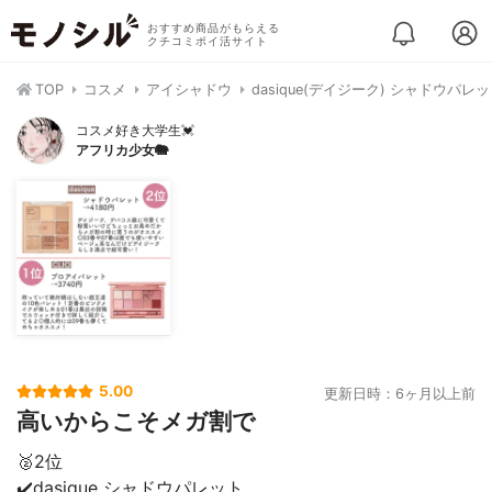
おすすめ商品がもらえる
クチコミポイ活サイト
TOP
コスメ
アイシャドウ
dasique(デイジーク) シャドウパレ
コスメ好き大学生💓
アフリカ少女🐘
5.00
更新日時：6ヶ月以上前
高いからこそメガ割で
🥈2位
✔️dasique シャドウパレット