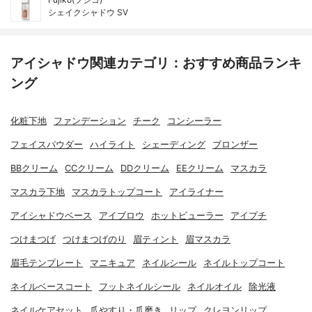
シェイクシャドウ SV
アイシャドウ関連カテゴリ：おすすめ商品ランキ
ング
化粧下地
ファンデーション
チーク
コンシーラー
フェイスパウダー
ハイライト
シェーディング
ブロンザー
BBクリーム
CCクリーム
DDクリーム
EEクリーム
マスカラ
マスカラ下地
マスカラトップコート
アイライナー
アイシャドウベース
アイブロウ
ホットビューラー
アイプチ
つけまつげ
つけまつげのり
眉ティント
眉マスカラ
眉毛テンプレート
マニキュア
ネイルシール
ネイルトップコート
ネイルベースコート
フットネイルシール
ネイルオイル
除光液
ネイルケアセット
爪やすり・爪磨き
リップ
クレヨンリップ