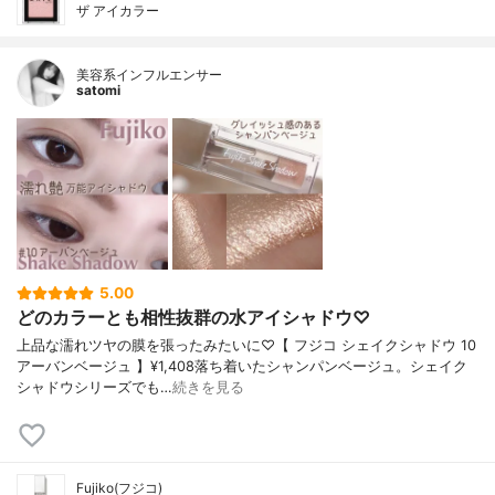
ザ アイカラー
美容系インフルエンサー
satomi
5.00
どのカラーとも相性抜群の水アイシャドウ♡
上品な濡れツヤの膜を張ったみたいに♡【 フジコ シェイクシャドウ 10
アーバンベージュ 】¥1,408落ち着いたシャンパンベージュ。シェイク
シャドウシリーズでも…
続きを見る
Fujiko(フジコ)