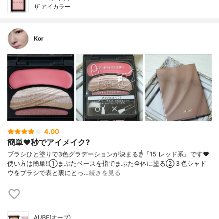
ザ アイカラー
Kor
4.00
簡単❤️秒でアイメイク?
ブラシひと塗りで3色グラデーションが決まる☝️『15 レッド系』です❤️
使い方は簡単‼️①まぶたベースを指でまぶた全体に塗る②３色シャド
ウをブラシで表と裏にとっ…
続きを見る
AUBE(オーブ)