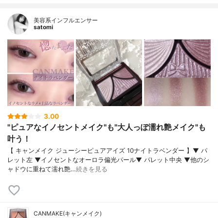
美容系インフルエンサー
satomi
3.00
"ピュアなイノセントメイク"も"大人っぽ濡れ艶メイク"も
叶う！
【 キャンメイク ジューシーピュアアイズ 10ナイトラベンダー 】▼ パ
レット左 ▼イノセントなオーロラ偏光パール▼ パレット中央 ▼他のシ
ャドウに重ねて濡れ艶…
続きを見る
CANMAKE(キャンメイク)