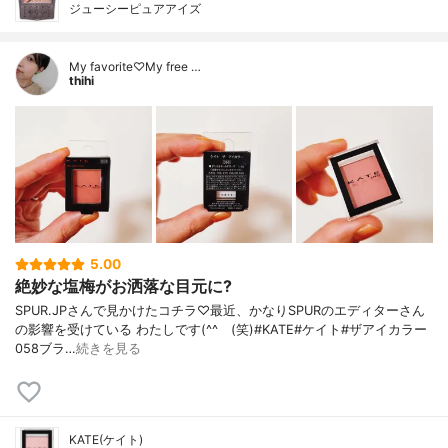
ジューシーピュアアイズ
My favorite♡My free …
thihi
5.00
絶妙な塩梅がお洒落な目元に?
SPUR.JPさんで見かけたコチラ♡最近、かなりSPURのエディターさん
の影響を受けている わたしです(^^ゞ(笑)#KATE#ケイト#ザアイカラー
058ブラ…
続きを見る
KATE(ケイト)