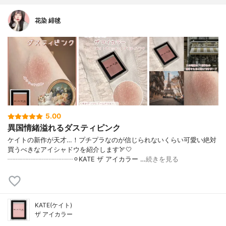
花染 緋毬
5.00
異国情緒溢れるダスティピンク
ケイトの新作が天才…！プチプラなのが信じられないくらい可愛い絶対
買うべきなアイシャドウを紹介します🏹🤍
┈┈┈┈┈┈┈┈┈┈⚪︎KATE ザ アイカラー …
続きを見る
KATE(ケイト)
ザ アイカラー