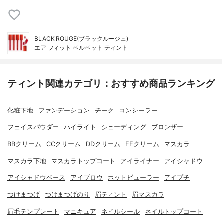
BLACK ROUGE(ブラックルージュ)
エア フィット ベルベット ティント
ティント関連カテゴリ：おすすめ商品ランキング
化粧下地
ファンデーション
チーク
コンシーラー
フェイスパウダー
ハイライト
シェーディング
ブロンザー
BBクリーム
CCクリーム
DDクリーム
EEクリーム
マスカラ
マスカラ下地
マスカラトップコート
アイライナー
アイシャドウ
アイシャドウベース
アイブロウ
ホットビューラー
アイプチ
つけまつげ
つけまつげのり
眉ティント
眉マスカラ
眉毛テンプレート
マニキュア
ネイルシール
ネイルトップコート