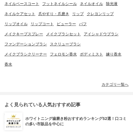
ネイルベースコート
フットネイルシール
ネイルオイル
除光液
ネイルケアセット
爪やすり・爪磨き
リップ
クレヨンリップ
リップオイル
リップコート
ビューラー
パフ
メイクキープスプレー
メイクブラシセット
アイシャドウブラシ
ファンデーションブラシ
スクリューブラシ
メイクブラシクリーナー
フェロモン香水
ボディミスト
練り香水
香水
カテゴリ一覧へ
よく見られている人気おすすめ記事
ホワイトニング歯磨き粉おすすめランキング52選！口コミ
の多い市販品を中心に