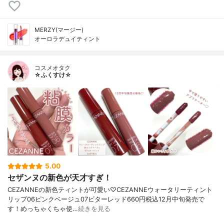
MERZY(マージー)
オーロラデュイティント
コスメオタク
☆ふくすけ☆
5.00
セザンヌの新色が天才すぎ！
CEZANNEの新色ティントが可愛い♡CEZANNEウォータリーティント
リップ06ピンクベージュ07ビターレッド660円税込12月中旬発売で
す！めっちゃくちゃ使…
続きを見る