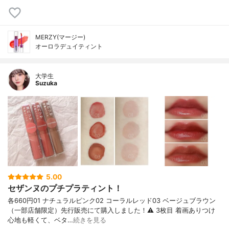
MERZY(マージー)
オーロラデュイティント
大学生
Suzuka
5.00
セザンヌのプチプラティント！
各660円01 ナチュラルピンク02 コーラルレッド03 ベージュブラウン
（一部店舗限定）先行販売にて購入しました！⚠︎ 3枚目 着画ありつけ
心地も軽くて、ベタ…
続きを見る