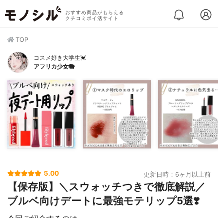
おすすめ商品がもらえる
クチコミポイ活サイト
TOP
コスメ好き大学生💓
アフリカ少女🐘
5.00
更新日時：6ヶ月以上前
【保存版】＼スウォッチつきで徹底解説／
ブルベ向けデートに最強モテリップ5選❣️