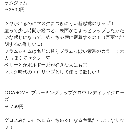
ラムジャム
→2530円
ツヤが出るのにマスクにつきにくい新感覚のリップ！
塗って少し時間が経つと、表面がちょっとラップしたみた
いな感じになって、めっちゃ唇に密着するの！（言葉で説
明するの難しい…）
プラムジャムは名前の通りプラムっぽい紫系のカラーで大
人っぽくてセクシー♡
ベリーとかボルドー系が好きな人にも◎
マスク時代のエロリップとして使って欲しい！
○CAROME. ブルーミングリップグロウ レディライクロー
ズ
→1760円
グロスみたいにちゅるっちゅるになる色気たっぷりなリッ
プ！