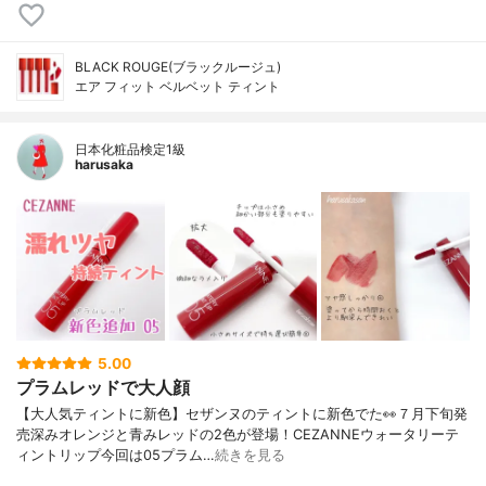
BLACK ROUGE(ブラックルージュ)
エア フィット ベルベット ティント
日本化粧品検定1級
harusaka
5.00
プラムレッドで大人顔
【大人気ティントに新色】セザンヌのティントに新色でた👀７月下旬発
売深みオレンジと青みレッドの2色が登場！CEZANNEウォータリーテ
ィントリップ今回は05プラム…
続きを見る