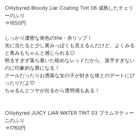
○lilybyred Bloody Liar Coating Tint 06 成熟したチェリ
ーのふり
→1650円
しっかり濃密な発色のthe・赤リップ！
光に当たると少し黄みっぽくも見えるんだけど、よくみる
と青みもちゃんと感じられる◎
明るすぎず落ち着いた暗めなレッドだから、派手すぎない
のに印象的な唇になる！
クールだったりお洒落な女の子が好きな彼とのデートにぴ
ったりだよ♡
ちゅるんとツヤが出るから透明感もある！
○lilybyred JUICY LIAR WATER TINT 03 プラムマティー
ニのふり
→1760円