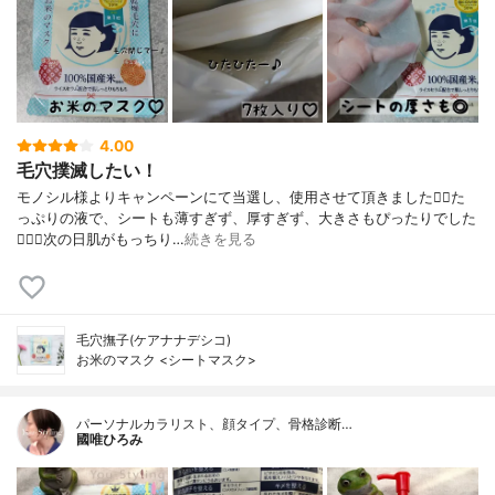
4.00
毛穴撲滅したい！
モノシル様よりキャンペーンにて当選し、使用させて頂きました🙇‍♀️た
っぷりの液で、シートも薄すぎず、厚すぎず、大きさもぴったりでした
🙆🏻‍♀️次の日肌がもっちり…
続きを見る
毛穴撫子(ケアナナデシコ)
お米のマスク <シートマスク>
パーソナルカラリスト、顔タイプ、骨格診断…
國唯ひろみ