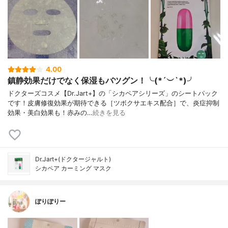
4.00
鎮静効果だけでなく保湿もバツグン！╰(*´︶`*)╯
ドクターズコスメ【Dr.Jart+】の「シカペアシリーズ」のシートパック
です！皮膚修復効果が期待できる［ツボクサエキス配合］で、炎症抑制
効果・美白効果も！赤みの…
続きを見る
Dr.Jart+(ドクタージャルト)
シカペア カーミング マスク
ぽりぽりー