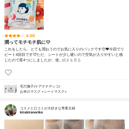
4.00
潤ってモチモチ肌に♡
これをしたら、とても潤おうのでお気に入りのパックです🥺❤今回でリ
ピート4回目です♡⃛ただ、シートが少し硬いので空気が入りやすいと感
じたので星4つにしましたが、使…
続きを見る
毛穴撫子(ケアナナデシコ)
お米のマスク <シートマスク>
コスメと口コミが大好きな専業主婦
kirakiranoriko