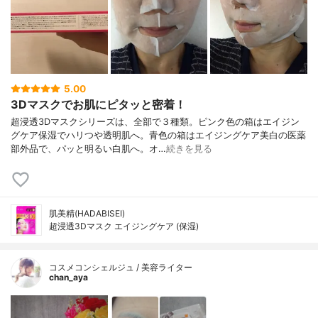
5.00
3Dマスクでお肌にピタッと密着！
超浸透3Dマスクシリーズは、全部で３種類。ピンク色の箱はエイジン
グケア保湿でハリつや透明肌へ。青色の箱はエイジングケア美白の医薬
部外品で、パッと明るい白肌へ。オ…
続きを見る
肌美精(HADABISEI)
超浸透3Dマスク エイジングケア (保湿)
コスメコンシェルジュ / 美容ライター
chan_aya