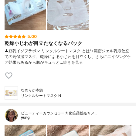
5.00
乾燥小じわが目立たなくなるパック
👤豆乳イソフラボン リンクルシートマスク とは↳濃密ジェル乳液仕立
ての高保湿マスク。乾燥による小じわを目立くし、さらにエイジングケ
ア効果もあるから肌がキュッと…
続きを見る
なめらか本舗
リンクルシートマスク N
ビューティーカウンセラー☆化粧品販売☆メ…
yung