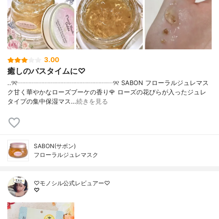
3.00
癒しのバスタイムに♡
..୨୧┈┈┈┈┈┈┈┈┈┈┈┈┈┈┈୨୧ SABON フローラルジュレマス
ク甘く華やかなローズブーケの香り🌹 ローズの花びらが入ったジュレ
タイプの集中保湿マス…
続きを見る
SABON(サボン)
フローラルジュレマスク
♡モノシル公式レビュアー♡
♡