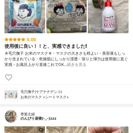
5.00
使用後に良い！！と、実感できました❗
☆毛穴撫子 お米のマスク☆・マスクの大きさも程よい・美容液もしっ
かり含まれている・乾燥肌にしっかり浸透・張りと弾力は使用後に直ぐ
実感・お風呂上がり直後これでOK…
続きを見る
毛穴撫子(ケアナナデシコ)
お米のマスク <シートマスク>
専業主婦
のんびり昼寝(-_-)zzz