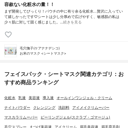
容赦ない化粧水の量！！
まず開発してびっくり！パウチの中に有り余る化粧水...贅沢に入ってい
て嬉しかったです♡シートは少し分厚めで広げやすく、敏感肌の私は
少々肌に対して固く感じました。…
続きを見る
毛穴撫子(ケアナナデシコ)
お米のマスク <シートマスク>
フェイスパック・シートマスク関連カテゴリ：お
すすめ商品ランキング
化粧水
乳液
美容液
導入液
オールインワンジェル・クリーム
ナイトパウダー
クレンジング
洗顔料
アイメイクリムーバー
マスカラリムーバー
ピーリングジェル(スクラブ・ゴマージュ)
毛穴スプレー
まつげ美容液
アイクリーム
眉毛美容液
眉毛育毛剤