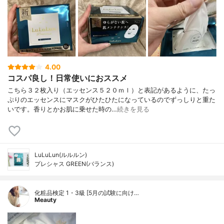
4.00
コスパ良し！日常使いにおススメ
こちら３２枚入り（エッセンス５２０ｍｌ）と表記があるように、たっ
ぷりのエッセンスにマスクがひたひたになっているのでずっしりと重た
いです。香りとかお肌に乗せた時の…
続きを見る
LuLuLun(ルルルン)
プレシャス GREEN(バランス)
化粧品検定 1・3級 [5月の試験に向け…
Meauty