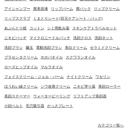
アイシャンプー
唇美容液
リップバーム
唇パック
リップクリーム
リップスクラブ
くまとりシート(目元ケアシート・パック)
あぶらとり紙
コットン
シミ用飲み薬
スキンケアトラベルセット
ニキビパッチ
マイクロニードルパッチ
洗顔クロス
洗顔ネット
洗顔ブラシ
繭玉
電動洗顔ブラシ
美白クリーム
セラミドクリーム
プラセンタクリーム
ホホバオイル
スクワランオイル
ローズヒップオイル
マルラオイル
フェイスクリーム・ジェル・バーム
ナイトクリーム
ワセリン
ほうれい線クリーム
シワ改善クリーム
ニキビ塗り薬
美顔ローラー
美顔スチーマー
ウォーターピーリング
リフトアップ美顔器
小顔ベルト
毛穴吸引器
かっさプレート
カテゴリ一覧へ