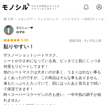
おすすめ商品がもらえる
クチコミポイ活サイト
TOP
スキンケア
フェイスパック・シートマスク
DHC(ディーエ
美活ちゅー❤️
ゆずゆ
5.00
更新日時：6ヶ月以上前
貼りやすい！
ザスノーショットシートマスク。
シートが小さめになっている為、ピッタリと肌にくっつき
何度もリピートしてます！
他のシートマスクは大きいのが多く、うまくはれない事も
よくあったのですが、この商品はそんな事もありません。
液もたっぷりと入っていて、顔にはったあと首元まで拭い
て保湿できます！
時々スーパーコラーゲンの方も使い、一年中肌の調子が崩
れません♪