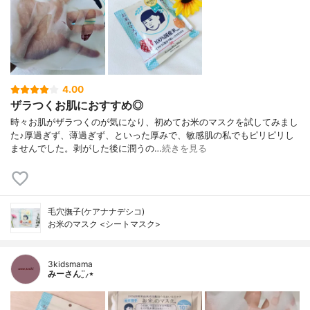
4.00
ザラつくお肌におすすめ◎
時々お肌がザラつくのが気になり、初めてお米のマスクを試してみまし
た♪厚過ぎず、薄過ぎず、といった厚みで、敏感肌の私でもピリピリし
ませんでした。剥がした後に潤うの…
続きを見る
毛穴撫子(ケアナナデシコ)
お米のマスク <シートマスク>
3kidsmama
みーさん¨̮⸝⋆