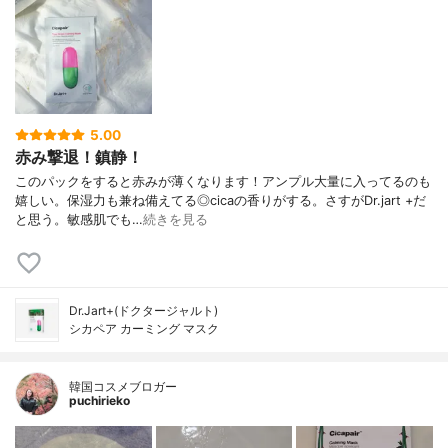
5.00
赤み撃退！鎮静！
このパックをすると赤みが薄くなります！アンプル大量に入ってるのも
嬉しい。保湿力も兼ね備えてる◎cicaの香りがする。さすがDr.jart +だ
と思う。敏感肌でも…
続きを見る
Dr.Jart+(ドクタージャルト)
シカペア カーミング マスク
韓国コスメブロガー
puchirieko