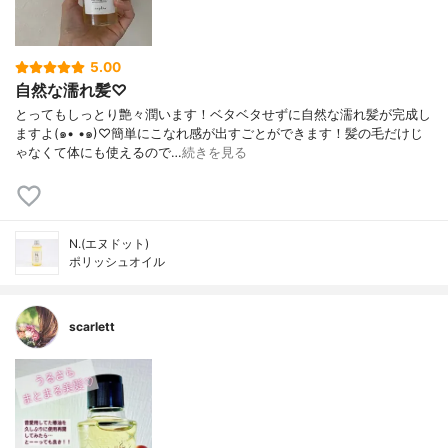
5.00
自然な濡れ髪♡
とってもしっとり艶々潤います！ベタベタせずに自然な濡れ髪が完成し
ますよ(๑• •๑)♡︎簡単にこなれ感が出すごとができます！髪の毛だけじ
ゃなくて体にも使えるので…
続きを見る
N.(エヌドット)
ポリッシュオイル
scarlett