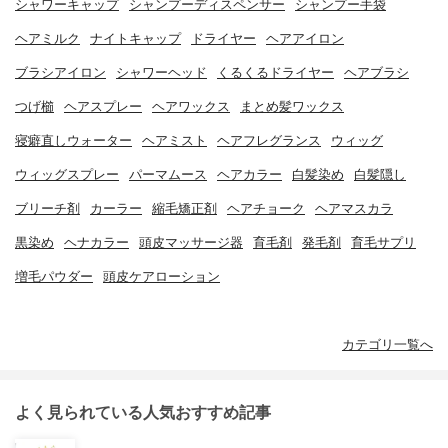
シャワーキャップ
シャンプーディスペンサー
シャンプー手袋
ヘアミルク
ナイトキャップ
ドライヤー
ヘアアイロン
ブラシアイロン
シャワーヘッド
くるくるドライヤー
ヘアブラシ
つげ櫛
ヘアスプレー
ヘアワックス
まとめ髪ワックス
寝癖直しウォーター
ヘアミスト
ヘアフレグランス
ウィッグ
ウィッグスプレー
パーマムース
ヘアカラー
白髪染め
白髪隠し
ブリーチ剤
カーラー
縮毛矯正剤
ヘアチョーク
ヘアマスカラ
黒染め
ヘナカラー
頭皮マッサージ器
育毛剤
発毛剤
育毛サプリ
増毛パウダー
頭皮ケアローション
カテゴリ一覧へ
よく見られている人気おすすめ記事