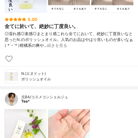
5.00
全てに於いて、絶妙に丁度良い。
◎濡れ感◎束感◎まとまり感これら全てにおいて、絶妙に丁度良いなと
思ったN.のポリッシュオイル。人気のお品はやはり良いものが多いなぁ
( *´ｰ`* )柑橘系の爽や…
続きを見る
N.(エヌドット)
ポリッシュオイル
元BA/コスメコンシェルジュ
Tea*