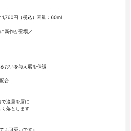
1,760円（税込）容量：60ml
リーズに新作が登場／
！
るおいを与え唇を保護
配合
階で適量を唇に
しく落とします
ても可愛いです♪