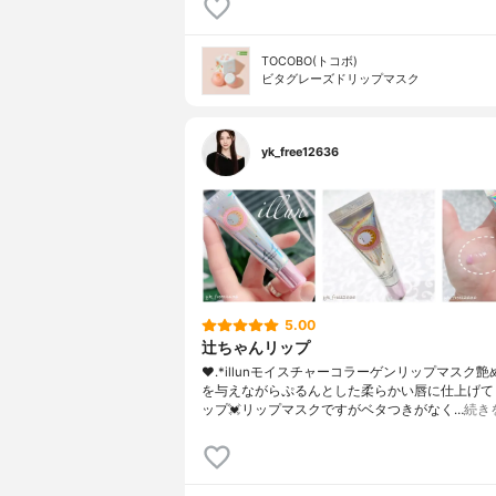
TOCOBO(トコボ)
ビタグレーズドリップマスク
yk_free12636
5.00
辻ちゃんリップ
❤︎.*⁡illunモイスチャーコラーゲンリップマスク⁡
を与えながらぷるんとした柔らかい唇に仕上げて
ップ💓⁡リップマスクですがベタつきがなく…
続き