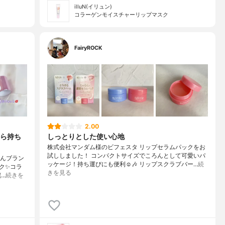
illuN(イリュン)
コラーゲンモイスチャーリップマスク
FairyROCK
2.00
ら持ち
しっとりとした使い心地
株式会社マンダム様のビフェスタ リップセラムパックをお
試ししました！ コンパクトサイズでころんとして可愛いパ
ゃんブラン
ッケージ！持ち運びにも便利☺️🎶 リップスクラブバー…
続
スク✨コラ
きを見る
…
続きを