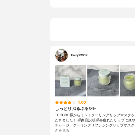
FairyROCK
4.00
しっとりぷるぷる✨✨
TOCOBO様からミントクーリングリップマスク
だきました！ 🌈商品説明🌈👄疲れたリップに爽
チャージ、クーリングリフレシングリップマスク 
きを見る