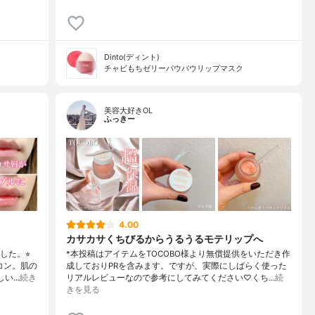
Dinto(ディント)
チャビもちゼリーパウパウリップマスク
美容大好きOL
ふっきー
4.00
カサカサくちびるからうるうるモテリップへ
た。⭐︎
*本投稿はアイテムをTOCOBO様より無償提供をいただき作
コン。肌の
成しておりPRを含みます。ですが、実際にしばらく使った
しい…
続き
リアルレビューなので参考にしてみてください♡くち…
続
きを見る