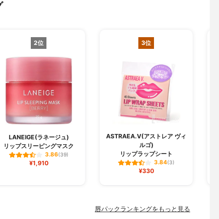
グ
2位
3位
ASTRAEA.V(アストレア ヴィ
LANEIGE(ラネージュ)
ルゴ)
リップスリーピングマスク
リップラップシート
3.86
(39)
3.84
¥1,910
(3)
¥330
唇パックランキングをもっと見る