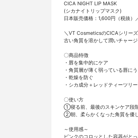
CICA NIGHT LIP MASK
(シカナイトリップマスク)
日本販売価格：1,600円（税抜）／
＼VT CosmeticsのCICAシ
古い角質を溶かして潤いチャージ
〇商品特徴
・唇を集中的にケア
・角質層が薄く弱っている唇にう
・乾燥を防ぐ
・シカ成分＋レッドティーツリー
〇使い方
①寝る前、最後のスキンケア段
②朝、柔らかくなった角質を優
～使用感～
ピンクのコロッとした容器がとっ