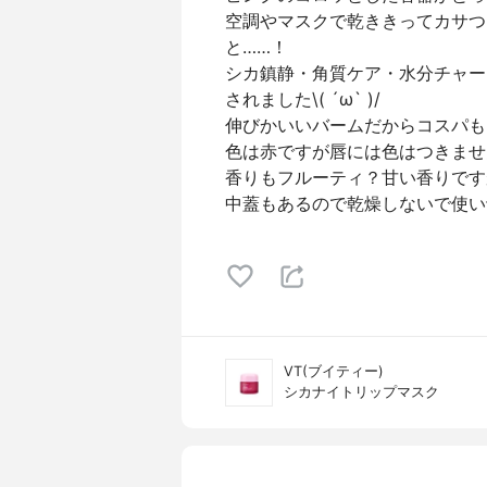
空調やマスクで乾ききってカサつ
と……！
シカ鎮静・角質ケア・水分チャー
されました\( ´ω` )/
伸びかいいバームだからコスパも
色は赤ですが唇には色はつきませ
香りもフルーティ？甘い香りです
中蓋もあるので乾燥しないで使い切れ
VT(ブイティー)
シカナイトリップマスク