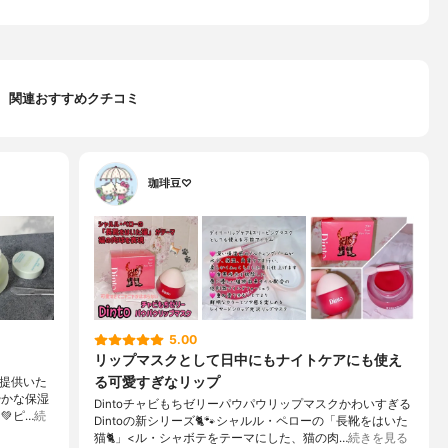
関連おすすめクチコミ
珈琲豆♡
5.00
リップマスクとして日中にもナイトケアにも使え
る可愛すぎなリップ
を提供いた
やかな保湿
Dintoチャビもちゼリーパウパウリップマスクかわいすぎる
💚ピ…
続
Dintoの新シリーズ🐈️🐾シャルル・ペローの「長靴をはいた
猫🐈」<ル・シャボテをテーマにした、猫の肉…
続きを見る