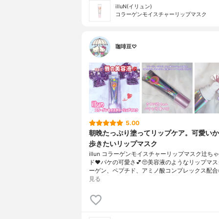
illuN(イリュン)
コラーゲンモイスチャーリップマスク
珈琲豆♡
5.00
朝晩たっぷり塗ってリップケア。可愛いか
歩きたいリップマスク
illun コラーゲンモイスチャーリップマスク辻ち
ド❤︎パケの可愛さ💕🥺美容液のようなリップマ
ーゲン、ペプチド、アミノ酸コンプレックス配合(
見る