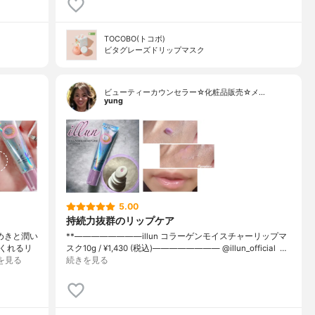
TOCOBO(トコボ)
ビタグレーズドリップマスク
ビューティーカウンセラー☆化粧品販売☆メ…
yung
5.00
持続力抜群のリップケア
艶めきと潤い
**————————⁡illun コラーゲンモイスチャーリップマ
くれるリ
スク⁡10g / ¥1,430 (税込)⁡———————— @illun_official ⁡ …
を見る
続きを見る