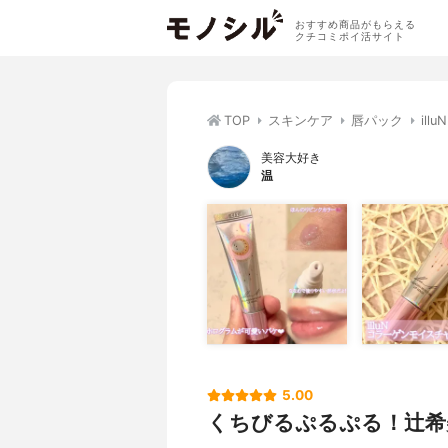
おすすめ商品がもらえる
クチコミポイ活サイト
TOP
スキンケア
唇パック
il
美容大好き
温
5.00
くちびるぷるぷる！辻希