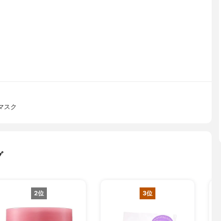
マスク
グ
2位
3位