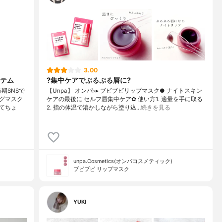
3.00
テム
?集中ケアでぷるぷる唇に?
期SNSで
【Unpa】 オンパ▹▸ ブビブビリップマスク​● ナイトスキン
グマスク
ケアの最後に セルフ唇集中ケア✿ 使い方1. 適量を手に取る
てちょ
2. 指の体温で溶かしながら塗り込…
続きを見る
unpa.Cosmetics(オンパコスメティック)
ブビブビ リップマスク
YUKI