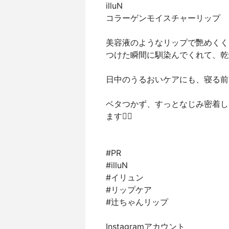
illuN
コラーゲンモイスチャーリップ
美容液のようなリップで艷めくく
つけた瞬間に馴染んでくれて、乾
日中のうるおいケアにも、寝る前に
ベタつかず、すっとなじみ密着し
ます🙆‍♀️
#PR
#illuN
#イリュン
#リップケア
#辻ちゃんリップ
Instagramアカウント