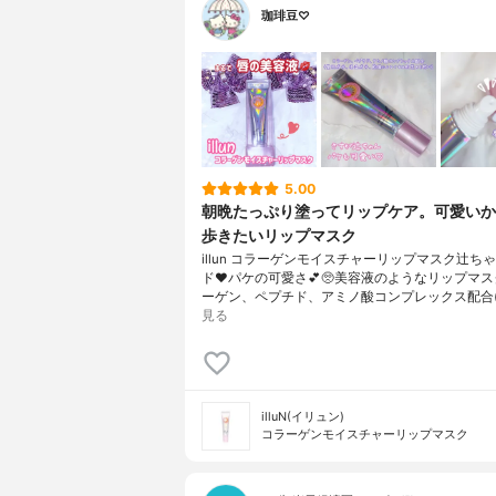
珈琲豆♡
5.00
朝晩たっぷり塗ってリップケア。可愛いか
歩きたいリップマスク
illun コラーゲンモイスチャーリップマスク辻ち
ド❤︎パケの可愛さ💕🥺美容液のようなリップマ
ーゲン、ペプチド、アミノ酸コンプレックス配合(
見る
illuN(イリュン)
コラーゲンモイスチャーリップマスク