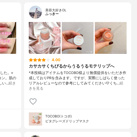
美容大好きOL
ふっきー
4.00
カサカサくちびるからうるうるモテリップへ
た。⭐︎
*本投稿はアイテムをTOCOBO様より無償提供をいただき作
コン。肌の
成しておりPRを含みます。ですが、実際にしばらく使った
しい…
続き
リアルレビューなので参考にしてみてください♡くち…
続
きを見る
TOCOBO(トコボ)
ビタグレーズドリップマスク