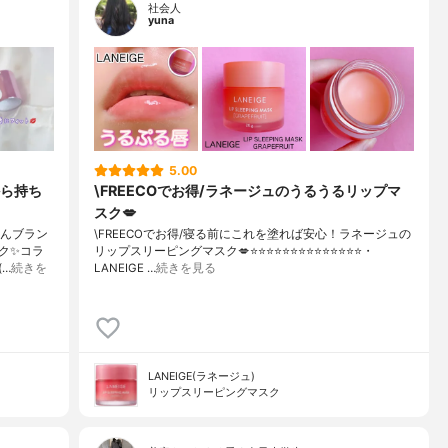
社会人
yuna
5.00
ら持ち
\FREECOでお得/ラネージュのうるうるリップマ
スク💋
ゃんブラン
\FREECOでお得/寝る前にこれを塗れば安心！ラネージュの
スク✨コラ
リップスリーピングマスク💋⭐️⭐️⭐️⭐️⭐️⭐️⭐️⭐️⭐️⭐️⭐️⭐️⭐️⭐️・
…
続きを
LANEIGE …
続きを見る
LANEIGE(ラネージュ)
リップスリーピングマスク