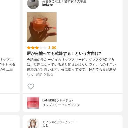
美容をこなよく愛す女子大学生
kokoro
3.00
唇が何塗っても乾燥する！という方向け?
リップに
今話題のラネージュのリップスリーピングマスク?保湿力
で手もベタ
は、話題になっている通り間違いはないです。ものすごい
がし…
続
保湿力だと思います。夜に塗って寝て、起きてもまだ唇が
しっ…
続きを見る
LANEIGE(ラネージュ)
リップスリーピングマスク
モノシル公式レビュアー
しし