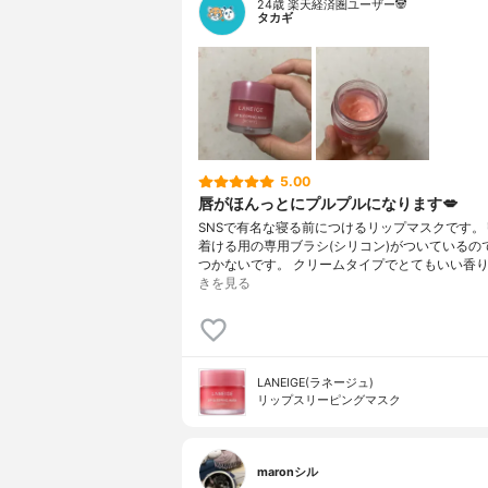
24歳 楽天経済圏ユーザー🐼
タカギ
5.00
唇がほんっとにプルプルになります💋
SNSで有名な寝る前につけるリップマスクです。
着ける用の専用ブラシ(シリコン)がついているの
つかないです。 クリームタイプでとてもいい香り
きを見る
LANEIGE(ラネージュ)
リップスリーピングマスク
maronシル