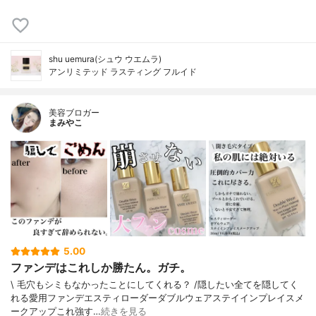
shu uemura(シュウ ウエムラ)
アンリミテッド ラスティング フルイド
美容ブロガー
まみやこ
5.00
ファンデはこれしか勝たん。ガチ。
\ 毛穴もシミもなかったことにしてくれる？ /⁡⁡隠したい全てを隠してく
れる愛用ファンデ⁡エスティローダーダブルウェアステイインプレイスメ
ークアップ⁡⁡これ強す…
続きを見る