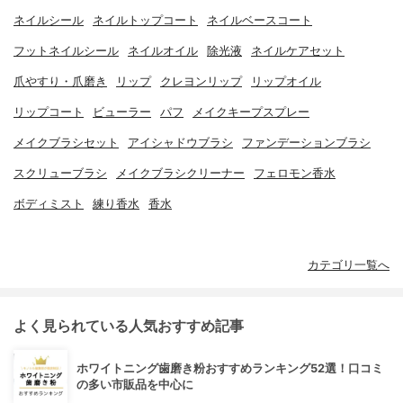
ネイルシール
ネイルトップコート
ネイルベースコート
フットネイルシール
ネイルオイル
除光液
ネイルケアセット
爪やすり・爪磨き
リップ
クレヨンリップ
リップオイル
リップコート
ビューラー
パフ
メイクキープスプレー
メイクブラシセット
アイシャドウブラシ
ファンデーションブラシ
スクリューブラシ
メイクブラシクリーナー
フェロモン香水
ボディミスト
練り香水
香水
カテゴリ一覧へ
よく見られている人気おすすめ記事
ホワイトニング歯磨き粉おすすめランキング52選！口コミ
の多い市販品を中心に