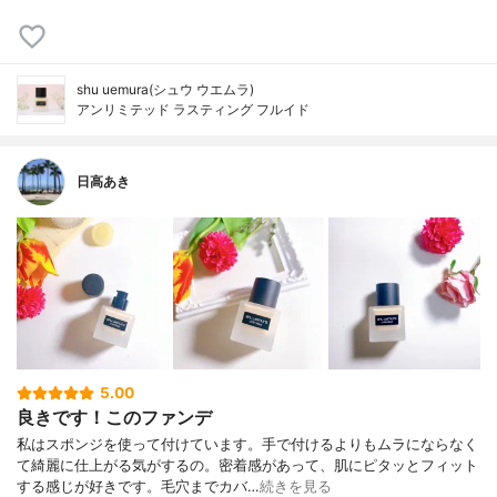
shu uemura(シュウ ウエムラ)
アンリミテッド ラスティング フルイド
日高あき
5.00
良きです！このファンデ
私はスポンジを使って付けています。手で付けるよりもムラにならなく
て綺麗に仕上がる気がするの。密着感があって、肌にピタッとフィット
する感じが好きです。毛穴までカバ…
続きを見る