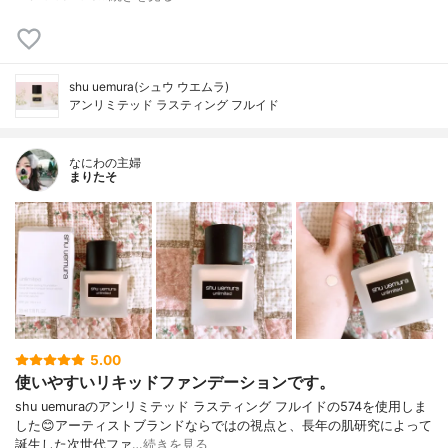
shu uemura(シュウ ウエムラ)
アンリミテッド ラスティング フルイド
なにわの主婦
まりたそ
5.00
使いやすいリキッドファンデーションです。
shu uemuraのアンリミテッド ラスティング フルイドの574を使用しま
した😊アーティストブランドならではの視点と、長年の肌研究によって
誕生した次世代ファ…
続きを見る