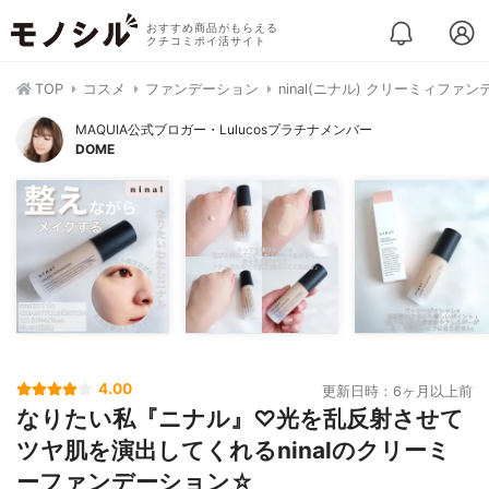
おすすめ商品がもらえる
クチコミポイ活サイト
TOP
コスメ
ファンデーション
ninal(ニナル) クリーミィファ
MAQUIA公式ブロガー・Lulucosプラチナメンバー
DOME
4.00
更新日時：6ヶ月以上前
なりたい私『ニナル』♡光を乱反射させて
ツヤ肌を演出してくれるninalのクリーミ
ーファンデーション☆