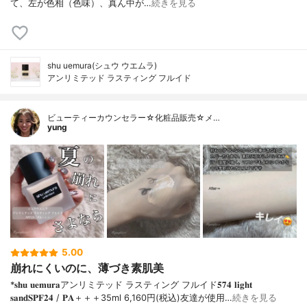
て、左が色相（色味）、真ん中が…
続きを見る
shu uemura(シュウ ウエムラ)
アンリミテッド ラスティング フルイド
ビューティーカウンセラー☆化粧品販売☆メ…
yung
5.00
崩れにくいのに、薄づき素肌美
*𝐬𝐡𝐮 𝐮𝐞𝐦𝐮𝐫𝐚アンリミテッド ラスティング フルイド𝟓𝟕𝟒 𝐥𝐢𝐠𝐡𝐭
𝐬𝐚𝐧𝐝𝐒𝐏𝐅𝟐𝟒 / 𝐏𝐀＋＋＋⁡35ml 6,160円(税込)⁡友達が使用…
続きを見る