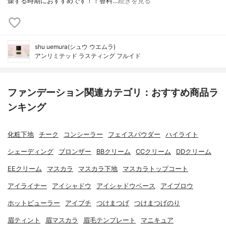
燥する時期におすすめです！！香料…
続きを見る
shu uemura(シュウ ウエムラ)
アンリミテッド ラスティング フルイド
ファンデーション関連カテゴリ：おすすめ商品ラ
ンキング
化粧下地
チーク
コンシーラー
フェイスパウダー
ハイライト
シェーディング
ブロンザー
BBクリーム
CCクリーム
DDクリーム
EEクリーム
マスカラ
マスカラ下地
マスカラトップコート
アイライナー
アイシャドウ
アイシャドウベース
アイブロウ
ホットビューラー
アイプチ
つけまつげ
つけまつげのり
眉ティント
眉マスカラ
眉毛テンプレート
マニキュア