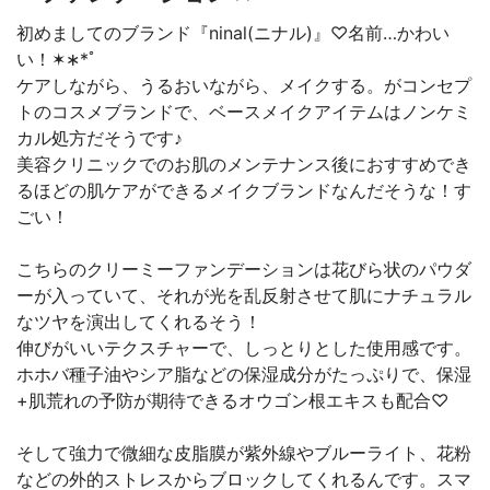
初めましてのブランド『ninal(ニナル)』♡名前…かわい
い！✶∗*ﾟ
ケアしながら、うるおいながら、メイクする。がコンセプ
トのコスメブランドで、ベースメイクアイテムはノンケミ
カル処方だそうです♪
美容クリニックでのお肌のメンテナンス後におすすめでき
るほどの肌ケアができるメイクブランドなんだそうな！す
ごい！
こちらのクリーミーファンデーションは花びら状のパウダ
ーが入っていて、それが光を乱反射させて肌にナチュラル
なツヤを演出してくれるそう！
伸びがいいテクスチャーで、しっとりとした使用感です。
ホホバ種子油やシア脂などの保湿成分がたっぷりで、保湿
+肌荒れの予防が期待できるオウゴン根エキスも配合♡
そして強力で微細な皮脂膜が紫外線やブルーライト、花粉
などの外的ストレスからブロックしてくれるんです。スマ