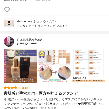
shu uemura(シュウ ウエムラ)
アンリミテッド ラスティング フルイド
日本化粧品検定3級
yuuuri_cosme
4.00
素肌感と毛穴カバー両方を叶えるファンデ
今回は1998年発売からヒットし続けているマスクにつかないリキッド
ファンデーションのご紹介です?❤︎オススメポイント❤︎☑︎至近距離でも
毛穴ゼロのカバー力☑︎ス…
続きを見る