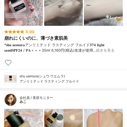
5.00
崩れにくいのに、薄づき素肌美
*𝐬𝐡𝐮 𝐮𝐞𝐦𝐮𝐫𝐚アンリミテッド ラスティング フルイド𝟓𝟕𝟒 𝐥𝐢𝐠𝐡𝐭
𝐬𝐚𝐧𝐝𝐒𝐏𝐅𝟐𝟒 / 𝐏𝐀＋＋＋⁡35ml 6,160円(税込)⁡友達が使用…
続きを見る
shu uemura(シュウ ウエムラ)
アンリミテッド ラスティング フルイド
会社員 / 美容モニター
みこ