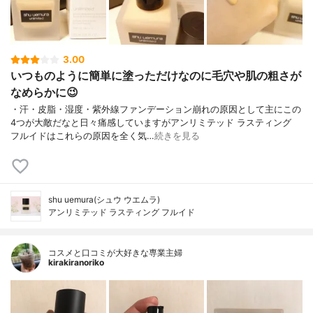
3.00
いつものように簡単に塗っただけなのに毛穴や肌の粗さが
なめらかに😉
・汗・皮脂・湿度・紫外線ファンデーション崩れの原因として主にこの
4つが大敵だなと日々痛感していますがアンリミテッド ラスティング
フルイドはこれらの原因を全く気…
続きを見る
shu uemura(シュウ ウエムラ)
アンリミテッド ラスティング フルイド
コスメと口コミが大好きな専業主婦
kirakiranoriko