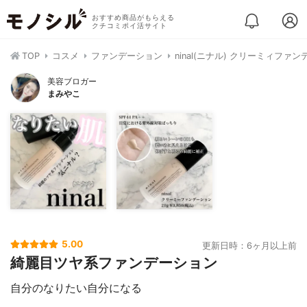
おすすめ商品がもらえる
クチコミポイ活サイト
TOP
コスメ
ファンデーション
ninal(ニナル) クリーミィファ
美容ブロガー
まみやこ
5.00
更新日時：6ヶ月以上前
綺麗目ツヤ系ファンデーション
自分のなりたい自分になる