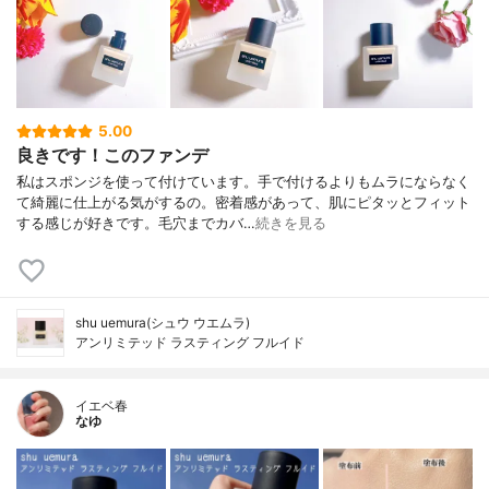
5.00
良きです！このファンデ
私はスポンジを使って付けています。手で付けるよりもムラにならなく
て綺麗に仕上がる気がするの。密着感があって、肌にピタッとフィット
する感じが好きです。毛穴までカバ…
続きを見る
shu uemura(シュウ ウエムラ)
アンリミテッド ラスティング フルイド
イエベ春
なゆ