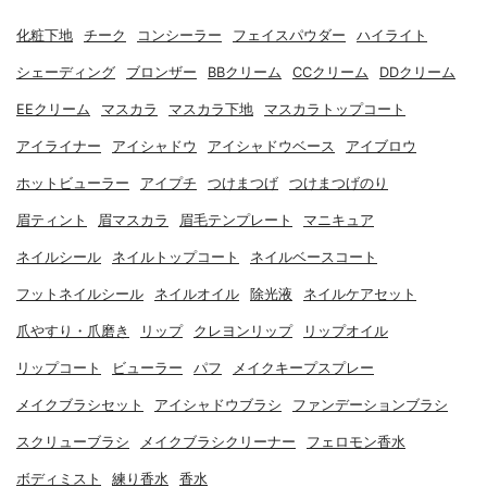
化粧下地
チーク
コンシーラー
フェイスパウダー
ハイライト
シェーディング
ブロンザー
BBクリーム
CCクリーム
DDクリーム
EEクリーム
マスカラ
マスカラ下地
マスカラトップコート
アイライナー
アイシャドウ
アイシャドウベース
アイブロウ
ホットビューラー
アイプチ
つけまつげ
つけまつげのり
眉ティント
眉マスカラ
眉毛テンプレート
マニキュア
ネイルシール
ネイルトップコート
ネイルベースコート
フットネイルシール
ネイルオイル
除光液
ネイルケアセット
爪やすり・爪磨き
リップ
クレヨンリップ
リップオイル
リップコート
ビューラー
パフ
メイクキープスプレー
メイクブラシセット
アイシャドウブラシ
ファンデーションブラシ
スクリューブラシ
メイクブラシクリーナー
フェロモン香水
ボディミスト
練り香水
香水