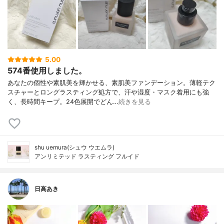
5.00
574番使用しました。
あなたの個性や素肌美を輝かせる、素肌美ファンデーション。薄軽テク
スチャーとロングラスティング処方で、汗や湿度・マスク着用にも強
く、長時間キープ。24色展開でどん…
続きを見る
shu uemura(シュウ ウエムラ)
アンリミテッド ラスティング フルイド
日高あき