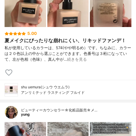
5.00
夏メイクにぴったりな崩れにくい、リキッドファンデ！
私が使用しているカラーは、574(やや明るめ）です。ちなみに、カラー
は２０色以上の中から選ぶことができます。色番号は３桁になってい
て、左が色相（色味）、真ん中が…
続きを見る
shu uemura(シュウ ウエムラ)
アンリミテッド ラスティング フルイド
ビューティーカウンセラー☆化粧品販売☆メ…
yung