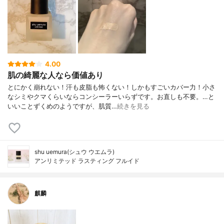
4.00
肌の綺麗な人なら価値あり
とにかく崩れない！汗も皮脂も怖くない！しかもすごいカバー力！小さ
なシミやクマくらいならコンシーラーいらずです。お直しも不要。…と
いいことずくめのようですが、肌質…
続きを見る
shu uemura(シュウ ウエムラ)
アンリミテッド ラスティング フルイド
麒麟