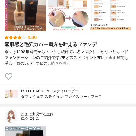
4.00
素肌感と毛穴カバー両方を叶えるファンデ
今回は1998年発売からヒットし続けているマスクにつかないリキッド
ファンデーションのご紹介です?❤︎オススメポイント❤︎☑︎至近距離でも
毛穴ゼロのカバー力☑︎ス…
続きを見る
ESTEE LAUDER(エスティローダー)
ダブル ウェア ステイ イン プレイス メークアップ
たまに出没する主婦
にゃにゃこ