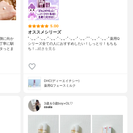
5.00
オススメシリーズ
側に向か
ﾟ･｡.｡･ﾟ･｡.｡･ﾟ･｡.｡･ﾟ･｡.｡･ﾟ･｡.｡･ﾟ･｡.｡･ﾟﾟ･｡.｡･ﾟ･｡.｡･ﾟ薬用Q
丁寧に馴
シリーズ全ての人におすすめしたい！しっとり！もちも
タっとま
ち！…
続きを見る
DHC(ディーエイチシー)
薬用Qフェースミルク
3歳＆0歳boy×OL🤍
coala