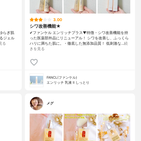
3.00
シワ改善機能★
ゆらぎ肌
✔︎ファンケル エンリッチプラス▼特徴・シワ改善機能を持
るジェル
った医薬部外品にリニューアル！ シワを改善し、ふっくら
見る
ハリに満ちた肌に。・徹底した無添加品質！ 低刺激な…
続
きを見る
FANCL(ファンケル)
エンリッチ 乳液 II しっとり
メグ