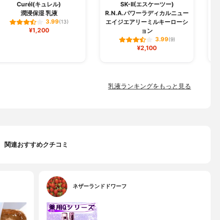
Curél(キュレル)
SK-II(エスケーツー)
潤浸保湿 乳液
R.N.A.パワーラディカルニュー
エイジエアリーミルキーローシ
3.99
(13)
¥1,200
ョン
3.99
(9)
¥2,100
乳液ランキングをもっと見る
関連おすすめクチコミ
ネザーランドドワーフ