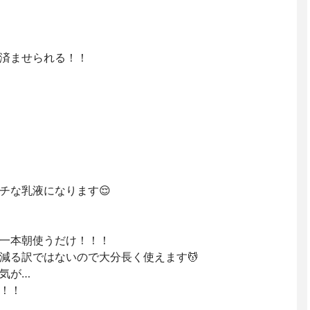
済ませられる！！
チな乳液になります😌
一本朝使うだけ！！！
減る訳ではないので大分長く使えます💆
気が…
！！