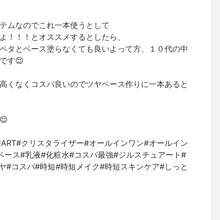
テムなのでこれ一本使うとして
よ！！！とオススメするとしたら、
ペタとベース塗らなくても良いよって方、１０代の中
です😌
高くなくコスパ良いのでツヤベース作りに一本あると
😌
TUART#クリスタライザー#オールインワン#オールイン
ベース#乳液#化粧水#コスパ最強#ジルスチュアート#
ヤ#コスパ#時短#時短メイク#時短スキンケア#しっと