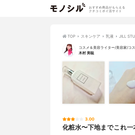
おすすめ商品がもらえる
クチコミポイ活サイト
TOP
スキンケア
乳液
JILL 
コスメ＆美容ライター/美容家/コ
木村 美聡
3.00
化粧水〜下地までこれ一