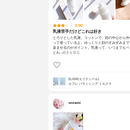
3.00
乳液苦手だけどこれは好き
とろりとした乳液。コットンで、顔の中心から外
って使っているよ。ゆっくりと顔のすみずみまで
染ませるのがポイント。乳液って、いつまでもペ
とわ…
続きを見る
ELIXIR(エリクシール)
ルフレ バランシング ミルク Ⅱ
snowmi