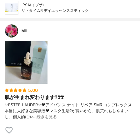
IPSA(イプサ)
ザ・タイムR デイエッセンススティック
hiii
5.00
肌が生まれ変わります?❣️❣️
✨ESTEE LAUDER✨❤︎アドバンス ナイト リペア SMR コンプレックス
本当に大好きな美容液❤️マスク生活?が長いから、肌荒れもしやすい
し、個人的にや…
続きを見る