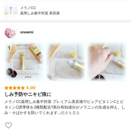
メラノCC
薬用しみ集中対策 美容液
snowmi
5.00
しみ予防やニキビ痕に
メラノCC薬用しみ集中対策 プレミアム美容液♡ピュアビタミンCとビ
タミンC誘導体を3種類配合?美白有効成分がメラニンの生成を抑え、し
み・そばかすを防いでくれます…
続きを見る