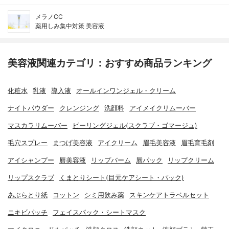
メラノCC
薬用しみ集中対策 美容液
美容液関連カテゴリ：おすすめ商品ランキング
化粧水
乳液
導入液
オールインワンジェル・クリーム
ナイトパウダー
クレンジング
洗顔料
アイメイクリムーバー
マスカラリムーバー
ピーリングジェル(スクラブ・ゴマージュ)
毛穴スプレー
まつげ美容液
アイクリーム
眉毛美容液
眉毛育毛剤
アイシャンプー
唇美容液
リップバーム
唇パック
リップクリーム
リップスクラブ
くまとりシート(目元ケアシート・パック)
あぶらとり紙
コットン
シミ用飲み薬
スキンケアトラベルセット
ニキビパッチ
フェイスパック・シートマスク