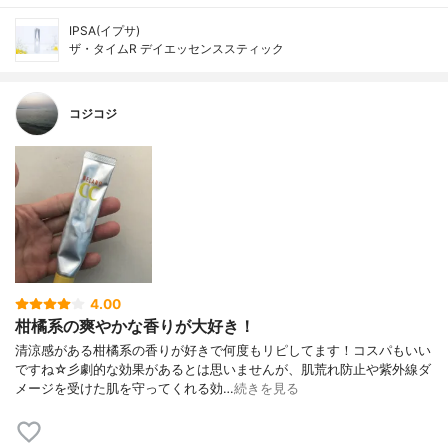
IPSA(イプサ)
ザ・タイムR デイエッセンススティック
コジコジ
4.00
柑橘系の爽やかな香りが大好き！
清涼感がある柑橘系の香りが好きで何度もリピしてます！コスパもいい
ですね☆彡劇的な効果があるとは思いませんが、肌荒れ防止や紫外線ダ
メージを受けた肌を守ってくれる効…
続きを見る