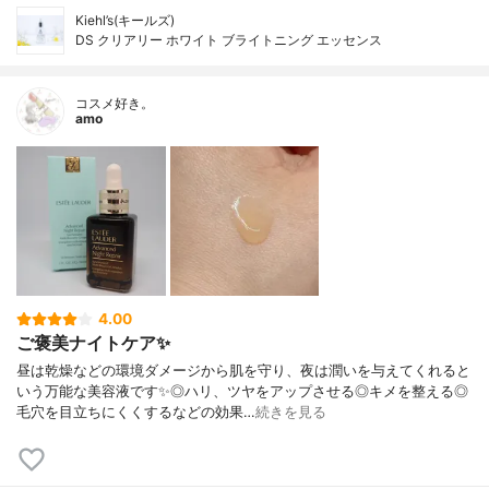
Kiehl’s(キールズ)
DS クリアリー ホワイト ブライトニング エッセンス
コスメ好き。
amo
4.00
ご褒美ナイトケア✨
昼は乾燥などの環境ダメージから肌を守り、夜は潤いを与えてくれると
いう万能な美容液です✨◎ハリ、ツヤをアップさせる◎キメを整える◎
毛穴を目立ちにくくするなどの効果…
続きを見る