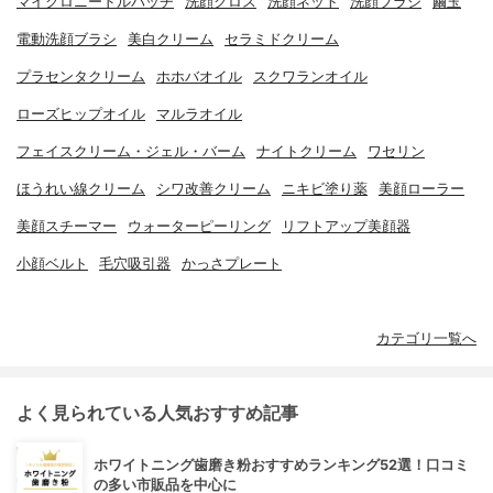
マイクロニードルパッチ
洗顔クロス
洗顔ネット
洗顔ブラシ
繭玉
電動洗顔ブラシ
美白クリーム
セラミドクリーム
プラセンタクリーム
ホホバオイル
スクワランオイル
ローズヒップオイル
マルラオイル
フェイスクリーム・ジェル・バーム
ナイトクリーム
ワセリン
ほうれい線クリーム
シワ改善クリーム
ニキビ塗り薬
美顔ローラー
美顔スチーマー
ウォーターピーリング
リフトアップ美顔器
小顔ベルト
毛穴吸引器
かっさプレート
カテゴリ一覧へ
よく見られている人気おすすめ記事
ホワイトニング歯磨き粉おすすめランキング52選！口コミ
の多い市販品を中心に