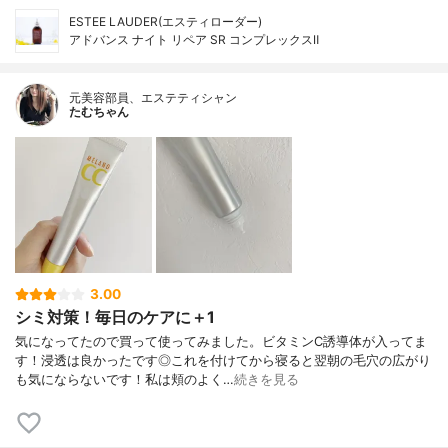
ESTEE LAUDER(エスティローダー)
アドバンス ナイト リペア SR コンプレックスⅡ
元美容部員、エステティシャン
たむちゃん
3.00
シミ対策！毎日のケアに＋1
気になってたので買って使ってみました。ビタミンC誘導体が入ってま
す！浸透は良かったです◎これを付けてから寝ると翌朝の毛穴の広がり
も気にならないです！私は頬のよく…
続きを見る