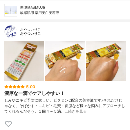
無印良品(MUJI)
敏感肌用 薬用美白美容液
おやついりこ
おやついりこ
5.00
濃厚な一滴でケアしやすい！
しみやニキビ予防に嬉しい、ビタミンC配合の美容液です♪それだけじ
ゃなく、そばかす・ニキビ・毛穴・皮脂など様々な悩みにアプローチし
てくれるんだそう。１回４～５滴、…
続きを見る