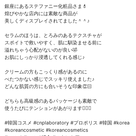
銀座にあるステファニー化粧品さま💄
煌びやかな店内には素敵な商品が
美しくディスプレイされてました＾＾♪
セラムのほうは、とろみのあるテクスチャが
スポイトで救いやすく、肌に馴染ませる前に
溢れちゃう心配がないのが良い🤣
お肌にしっかり浸透してくれる感じ♪
クリームの方もこっくり感があるのに
べたつかない感じでスッキリ使えました♪
どんな肌質の方にも合いそうな印象👏🏻
どちらも高級感のあるパッケージも素敵で
使うたびにテンションがあがります👍🏻🌟
#韓国コスメ #cnplaboratory #プロポリス #韓国 #korea
#koreancosmetic #koreancosmetics