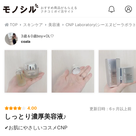
おすすめ商品がもらえる
クチコミポイ活サイト
TOP
スキンケア
美容液
CNP Laboratory(シーエヌピーラ
3歳＆0歳boy×OL🤍
coala
4.00
更新日時：6ヶ月以上前
しっとり濃厚美容液♪
✔︎お肌にやさしいコスメCNP